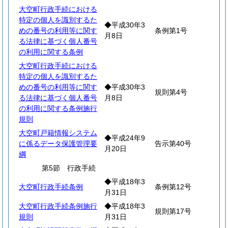
大空町行政手続における
特定の個人を識別するた
◆平成30年3
めの番号の利用等に関す
条例第1号
月8日
る法律に基づく個人番号
の利用に関する条例
大空町行政手続における
特定の個人を識別するた
めの番号の利用等に関す
◆平成30年3
規則第4号
る法律に基づく個人番号
月8日
の利用に関する条例施行
規則
大空町戸籍情報システム
◆平成24年9
に係るデータ保護管理要
告示第40号
月20日
綱
第5節 行政手続
◆平成18年3
大空町行政手続条例
条例第12号
月31日
大空町行政手続条例施行
◆平成18年3
規則第17号
規則
月31日