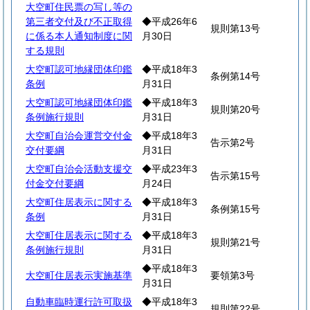
大空町住民票の写し等の
第三者交付及び不正取得
◆平成26年6
規則第13号
に係る本人通知制度に関
月30日
する規則
大空町認可地縁団体印鑑
◆平成18年3
条例第14号
条例
月31日
大空町認可地縁団体印鑑
◆平成18年3
規則第20号
条例施行規則
月31日
大空町自治会運営交付金
◆平成18年3
告示第2号
交付要綱
月31日
大空町自治会活動支援交
◆平成23年3
告示第15号
付金交付要綱
月24日
大空町住居表示に関する
◆平成18年3
条例第15号
条例
月31日
大空町住居表示に関する
◆平成18年3
規則第21号
条例施行規則
月31日
◆平成18年3
大空町住居表示実施基準
要領第3号
月31日
自動車臨時運行許可取扱
◆平成18年3
規則第22号