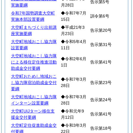
告示第5号
実施要綱
月28日
令和7年国勢調査大空町
◆令和7年7月
訓令第6号
実施本部設置要綱
15日
大空町まちづくり出前講
◆平成21年3
告示第20号
座実施要綱
月23日
大空町地域おこし協力隊
◆令和5年4月
告示第31号
設置要綱
11日
大空町地域おこし協力隊
◆令和2年6月
による移住定住推進活動
告示第41号
1日
助成金交付要綱
大空町おためし地域おこ
◆令和7年3月
し協力隊宿泊助成金交付
告示第23号
28日
要綱
大空町地域おこし協力隊
◆令和7年3月
告示第24号
インターン設置要綱
28日
大空町UIJターン移住支
◆令和元年9
告示第41号
援金交付要綱
月12日
大空町定住促進助成金交
◆令和3年3月
告示第18号
付要綱
22日