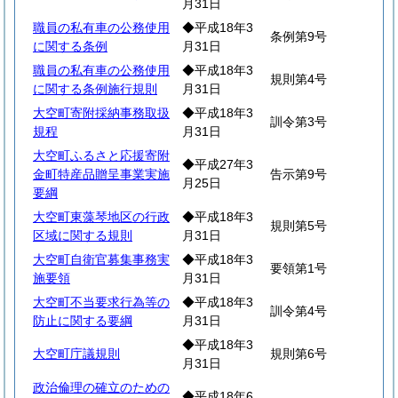
月31日
職員の私有車の公務使用
◆平成18年3
条例第9号
に関する条例
月31日
職員の私有車の公務使用
◆平成18年3
規則第4号
に関する条例施行規則
月31日
大空町寄附採納事務取扱
◆平成18年3
訓令第3号
規程
月31日
大空町ふるさと応援寄附
◆平成27年3
金町特産品贈呈事業実施
告示第9号
月25日
要綱
大空町東藻琴地区の行政
◆平成18年3
規則第5号
区域に関する規則
月31日
大空町自衛官募集事務実
◆平成18年3
要領第1号
施要領
月31日
大空町不当要求行為等の
◆平成18年3
訓令第4号
防止に関する要綱
月31日
◆平成18年3
大空町庁議規則
規則第6号
月31日
政治倫理の確立のための
◆平成18年6