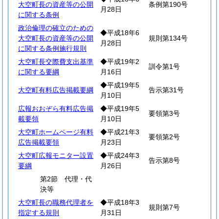
大空町長の資産等の公開
条例第190号
月28日
に関する条例
政治倫理の確立のための
◆平成18年6
大空町長の資産等の公開
規則第134号
月28日
に関する条例施行規則
大空町長交際費支出基準
◆平成19年2
訓令第1号
に関する要綱
月16日
◆平成19年5
大空町有料広告掲載要綱
告示第31号
月10日
広報おおぞら有料広告掲
◆平成19年5
要領第3号
載要領
月10日
大空町ホームページ有料
◆平成21年3
要領第2号
広告掲載要領
月23日
大空町広報モニター設置
◆平成24年3
告示第8号
要綱
月26日
第2節 代理・代
決等
大空町長の職務代理者を
◆平成18年3
規則第7号
指定する規則
月31日