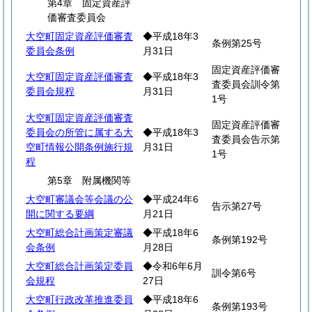
第4章 固定資産評
価審査委員会
大空町固定資産評価審査
◆平成18年3
条例第25号
委員会条例
月31日
固定資産評価審
大空町固定資産評価審査
◆平成18年3
査委員会訓令第
委員会規程
月31日
1号
大空町固定資産評価審査
固定資産評価審
委員会の所管に属する大
◆平成18年3
査委員会告示第
空町情報公開条例施行規
月31日
1号
程
第5章 附属機関等
大空町審議会等会議の公
◆平成24年6
告示第27号
開に関する要綱
月21日
大空町総合計画策定審議
◆平成18年6
条例第192号
会条例
月28日
大空町総合計画策定委員
◆令和6年6月
訓令第6号
会規程
27日
大空町行政改革推進委員
◆平成18年6
条例第193号