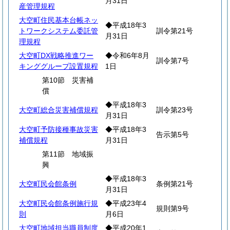
月31日
産管理規程
大空町住民基本台帳ネッ
◆平成18年3
トワークシステム委託管
訓令第21号
月31日
理規程
大空町DX戦略推進ワー
◆令和6年8月
訓令第7号
キンググループ設置規程
1日
第10節 災害補
償
◆平成18年3
大空町総合災害補償規程
訓令第23号
月31日
大空町予防接種事故災害
◆平成18年3
告示第5号
補償規程
月31日
第11節 地域振
興
◆平成18年3
大空町民会館条例
条例第21号
月31日
大空町民会館条例施行規
◆平成23年4
規則第9号
則
月6日
大空町地域担当職員制度
◆平成20年1