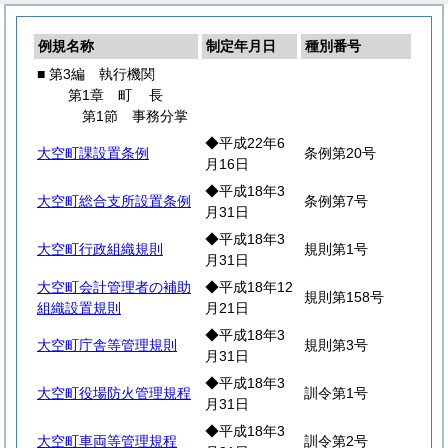
例規名称
制定年月日
種別番号
■ 第3編 執行機関
第1章
町
長
第1節 事務分掌
◆平成22年6
大空町課設置条例
条例第20号
月16日
◆平成18年3
大空町総合支所設置条例
条例第7号
月31日
◆平成18年3
大空町行政組織規則
規則第1号
月31日
大空町会計管理者の補助
◆平成18年12
規則第158号
組織設置規則
月21日
◆平成18年3
大空町庁舎等管理規則
規則第3号
月31日
◆平成18年3
大空町役場防火管理規程
訓令第1号
月31日
◆平成18年3
大空町車両等管理規程
訓令第2号