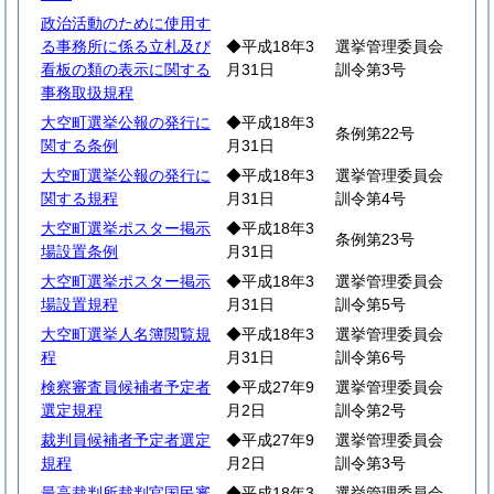
政治活動のために使用す
る事務所に係る立札及び
◆平成18年3
選挙管理委員会
看板の類の表示に関する
月31日
訓令第3号
事務取扱規程
大空町選挙公報の発行に
◆平成18年3
条例第22号
関する条例
月31日
大空町選挙公報の発行に
◆平成18年3
選挙管理委員会
関する規程
月31日
訓令第4号
大空町選挙ポスター掲示
◆平成18年3
条例第23号
場設置条例
月31日
大空町選挙ポスター掲示
◆平成18年3
選挙管理委員会
場設置規程
月31日
訓令第5号
大空町選挙人名簿閲覧規
◆平成18年3
選挙管理委員会
程
月31日
訓令第6号
検察審査員候補者予定者
◆平成27年9
選挙管理委員会
選定規程
月2日
訓令第2号
裁判員候補者予定者選定
◆平成27年9
選挙管理委員会
規程
月2日
訓令第3号
最高裁判所裁判官国民審
◆平成18年3
選挙管理委員会