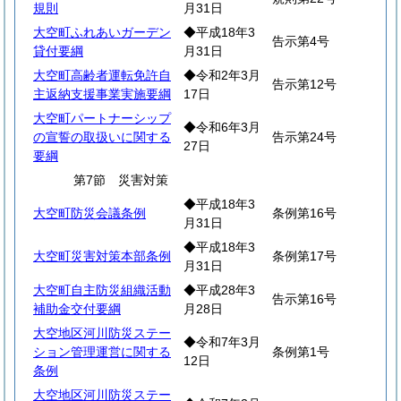
規則
月31日
大空町ふれあいガーデン
◆平成18年3
告示第4号
貸付要綱
月31日
大空町高齢者運転免許自
◆令和2年3月
告示第12号
主返納支援事業実施要綱
17日
大空町パートナーシップ
◆令和6年3月
の宣誓の取扱いに関する
告示第24号
27日
要綱
第7節 災害対策
◆平成18年3
大空町防災会議条例
条例第16号
月31日
◆平成18年3
大空町災害対策本部条例
条例第17号
月31日
大空町自主防災組織活動
◆平成28年3
告示第16号
補助金交付要綱
月28日
大空地区河川防災ステー
◆令和7年3月
ション管理運営に関する
条例第1号
12日
条例
大空地区河川防災ステー