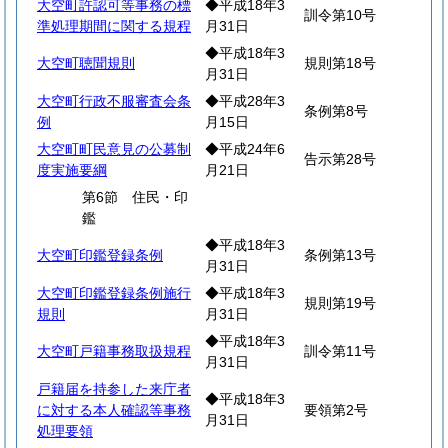
大空町許認可等事務の標
◆平成18年3
訓令第10号
準処理期間に関する規程
月31日
◆平成18年3
大空町聴聞規則
規則第18号
月31日
大空町行政不服審査会条
◆平成28年3
条例第8号
例
月15日
大空町町民意見の公募制
◆平成24年6
告示第28号
度実施要綱
月21日
第6節 住民・印
鑑
◆平成18年3
大空町印鑑登録条例
条例第13号
月31日
大空町印鑑登録条例施行
◆平成18年3
規則第19号
規則
月31日
◆平成18年3
大空町戸籍事務取扱規程
訓令第11号
月31日
戸籍届を持参した来庁者
◆平成18年3
に対する本人確認等事務
要領第2号
月31日
処理要領