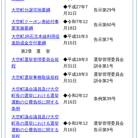
◆平成27年7
大空町分譲宅地要綱
告示第29号
月31日
大空町クーポン券給付事
◆令和7年12
告示第60号
業実施要綱
月18日
大空町JR石北本線利用促
◆平成31年3
告示第7号
進助成金交付要綱
月15日
第2章
選
挙
大空町選挙管理委員会規
◆平成18年3
選挙管理委員会
程
月31日
訓令第1号
◆平成18年3
選挙管理委員会
大空町選挙事務取扱規程
月31日
訓令第2号
大空町議会議員及び大空
町長の選挙における選挙
◆令和2年12
条例第39号
運動の公費負担に関する
月16日
条例
大空町議会議員及び大空
町長の選挙における選挙
◆令和2年12
選挙管理委員会
運動の公費負担に関する
月16日
告示第9号
規程