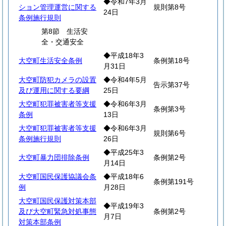
◆令和7年3月
ション管理運営に関する
規則第8号
24日
条例施行規則
第8節 生活安
全・交通安全
◆平成18年3
大空町生活安全条例
条例第18号
月31日
大空町防犯カメラの設置
◆令和4年5月
告示第37号
及び運用に関する要綱
25日
大空町犯罪被害者等支援
◆令和6年3月
条例第3号
条例
13日
大空町犯罪被害者等支援
◆令和6年3月
規則第6号
条例施行規則
26日
◆平成25年3
大空町暴力団排除条例
条例第2号
月14日
大空町国民保護協議会条
◆平成18年6
条例第191号
例
月28日
大空町国民保護対策本部
◆平成19年3
及び大空町緊急対処事態
条例第2号
月7日
対策本部条例