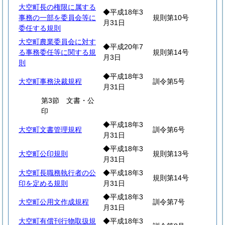
大空町長の権限に属する
◆平成18年3
事務の一部を委員会等に
規則第10号
月31日
委任する規則
大空町農業委員会に対す
◆平成20年7
る事務委任等に関する規
規則第14号
月3日
則
◆平成18年3
大空町事務決裁規程
訓令第5号
月31日
第3節 文書・公
印
◆平成18年3
大空町文書管理規程
訓令第6号
月31日
◆平成18年3
大空町公印規則
規則第13号
月31日
大空町長職務執行者の公
◆平成18年3
規則第14号
印を定める規則
月31日
◆平成18年3
大空町公用文作成規程
訓令第7号
月31日
大空町有償刊行物取扱規
◆平成18年3