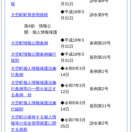
訓令第8号
程
月31日
◆平成18年3
大空町町章使用規程
訓令第9号
月31日
第4節 情報公
開・個人情報保護
◆平成18年3
大空町情報公開条例
条例第10号
月31日
大空町情報公開条例施行
◆平成18年3
規則第15号
規則
月31日
大空町個人情報保護法施
◆令和5年3月
条例第1号
行条例
14日
大空町個人情報保護法施
◆令和7年3月
行条例等の一部を改正す
条例第2号
12日
る条例 抄
大空町個人情報保護法施
◆令和5年3月
規則第11号
行細則
14日
大空町の保有する個人情
◆令和7年3月
報等の安全管理措置に関
訓令第2号
25日
する規程