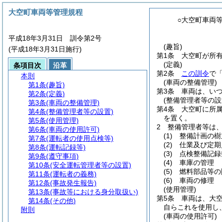
大空町車両等管理規程
○大空町車両
平成18年3月31日 訓令第2号
(趣旨)
(平成18年3月31日施行)
第1条
大空町が所
(定義)
条項目次
沿革
第2条
この訓令
で
本則
(車両の整備管理)
第1条
(趣旨)
第3条
車両は、い
第2条
(定義)
(整備管理者等の設
第3条
(車両の整備管理)
第4条
大空町に所
第4条
(整備管理者等の設置)
を置く。
第5条
(使用管理)
2
整備管理者等は
第6条
(車両の使用許可)
(1)
整備計画の樹
第7条
(運転者の使用点検等)
(2)
仕業及び定期
第8条
(運転記録等)
(3)
点検整備記録
第9条
(遵守事項)
(4)
車庫の管理
第10条
(安全運転管理者等の設置)
(5)
燃料部品等の
第11条
(運転者の義務)
(6)
車両の修理
第12条
(事故発生報告)
(使用管理)
第13条
(事故等における身分取扱い)
第5条
車両は、大
第14条
(その他)
自らこれを使用し
附則
(車両の使用許可)