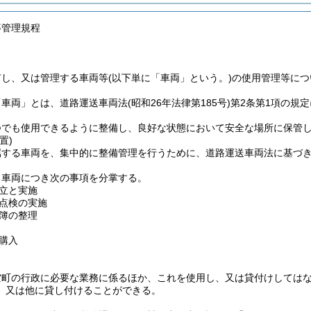
等管理規程
有し、又は管理する車両等
(以下単に「車両」という。)
の使用管理等につ
「車両」とは、道路運送車両法
(昭和26年法律第185号)
第2条第1項の規
つでも使用できるように整備し、良好な状態において安全な場所に保管
置)
属する車両を、集中的に整備管理を行うために、道路運送車両法に基づ
、車両につき次の事項を分掌する。
立と実施
点検の実施
簿の整理
購入
空町の行政に必要な業務に係るほか、これを使用し、又は貸付けしては
、又は他に貸し付けることができる。