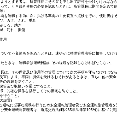
しようとする者は、所管課長にその旨を申し出て許可を受けなければな
あって、引き続き使用の必要を認めたときは、所管課長は期間を定めて
等)
車両を運転する前に次に掲げる車両の主要装置の点検を行い、使用後は
び、ガタ、ふれ、重み
みしろ、効き
滅、汚れ、損傷
作用
について不良箇所を認めたときは、速やかに整備管理者等に報告しなけ
したときは、運転者は運転日誌にその経過を記録しなければならない。
課長は、その保管及び使用等の管理について次の事項を守らなければな
災害により、車両に損傷を受けるおそれがあるときは、直ちに他の安全
等の盗難を防ぐこと。
保管及び取扱いを厳にすること。
掃、的確な操作を励行してその損耗を防ぐこと。
を行うこと。
の設置)
な運転に必要な業務を行うため安全運転管理者及び安全運転副管理者を
及び安全運転副管理者は、道路交通法
(昭和35年法律第105号)
に基づく責