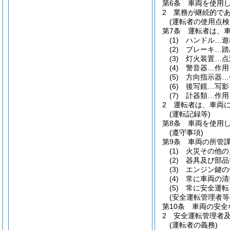
第6条
車両を使用
2
業務が継続的で
(運転者の使用点検
第7条
運転者は、
(1)
ハンドル…遊
(2)
ブレーキ…踏
(3)
灯火装置…点
(4)
警音器…作用
(5)
方向指示器…
(6)
後写鏡…写影
(7)
計器類…作用
2
運転者は、車両
(運転記録等)
第8条
車両を使用
(遵守事項)
第9条
車両の所管
(1)
火災その他の
(2)
器具及び部品
(3)
エンジン鍵の
(4)
常に車両の清
(5)
常に安全運転
(安全運転管理者等
第10条
車両の安全
2
安全運転管理者
(運転者の義務)