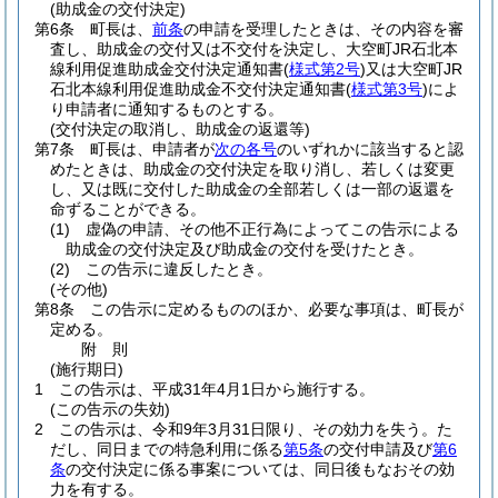
(助成金の交付決定)
第6条
町長は、
前条
の申請を受理したときは、その内容を審
査し、助成金の交付又は不交付を決定し、大空町JR石北本
線利用促進助成金交付決定通知書
(
様式第2号
)
又は大空町JR
石北本線利用促進助成金不交付決定通知書
(
様式第3号
)
によ
り申請者に通知するものとする。
(交付決定の取消し、助成金の返還等)
第7条
町長は、申請者が
次の各号
のいずれかに該当すると認
めたときは、助成金の交付決定を取り消し、若しくは変更
し、又は既に交付した助成金の全部若しくは一部の返還を
命ずることができる。
(1)
虚偽の申請、その他不正行為によってこの告示による
助成金の交付決定及び助成金の交付を受けたとき。
(2)
この告示に違反したとき。
(その他)
第8条
この告示に定めるもののほか、必要な事項は、町長が
定める。
附
則
(施行期日)
1
この告示は、平成31年4月1日から施行する。
(この告示の失効)
2
この告示は、令和9年3月31日限り、その効力を失う。
た
だし、同日までの特急利用に係る
第5条
の交付申請及び
第6
条
の交付決定に係る事案については、同日後もなおその効
力を有する。