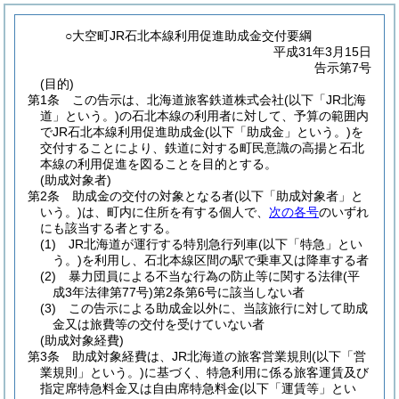
○大空町JR石北本線利用促進助成金交付要綱
平成31年3月15日
告示第7号
(目的)
第1条
この告示は、北海道旅客鉄道株式会社
(以下「JR北海
道」という。)
の石北本線の利用者に対して、予算の範囲内
でJR石北本線利用促進助成金
(以下「助成金」という。)
を
交付することにより、鉄道に対する町民意識の高揚と石北
本線の利用促進を図ることを目的とする。
(助成対象者)
第2条
助成金の交付の対象となる者
(以下「助成対象者」と
いう。)
は、町内に住所を有する個人で、
次の各号
のいずれ
にも該当する者とする。
(1)
JR北海道が運行する特別急行列車
(以下「特急」とい
う。)
を利用し、石北本線区間の駅で乗車又は降車する者
(2)
暴力団員による不当な行為の防止等に関する法律
(平
成3年法律第77号)
第2条第6号に該当しない者
(3)
この告示による助成金以外に、当該旅行に対して助成
金又は旅費等の交付を受けていない者
(助成対象経費)
第3条
助成対象経費は、JR北海道の旅客営業規則
(以下「営
業規則」という。)
に基づく、特急利用に係る旅客運賃及び
指定席特急料金又は自由席特急料金
(以下「運賃等」とい