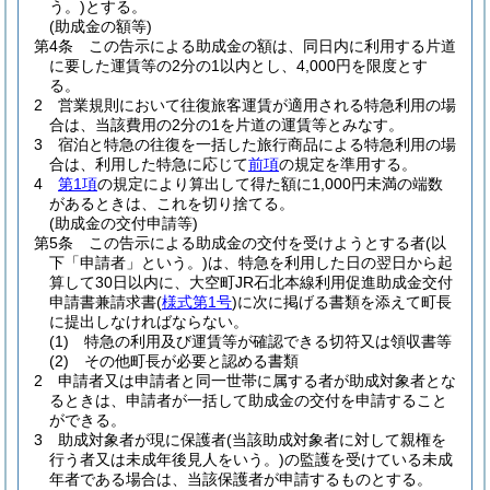
う。)
とする。
(助成金の額等)
第4条
この告示による助成金の額は、同日内に利用する片道
に要した運賃等の2分の1以内とし、4,000円を限度とす
る。
2
営業規則において往復旅客運賃が適用される特急利用の場
合は、当該費用の2分の1を片道の運賃等とみなす。
3
宿泊と特急の往復を一括した旅行商品による特急利用の場
合は、利用した特急に応じて
前項
の規定を準用する。
4
第1項
の規定により算出して得た額に1,000円未満の端数
があるときは、これを切り捨てる。
(助成金の交付申請等)
第5条
この告示による助成金の交付を受けようとする者
(以
下「申請者」という。)
は、特急を利用した日の翌日から起
算して30日以内に、大空町JR石北本線利用促進助成金交付
申請書兼請求書
(
様式第1号
)
に次に掲げる書類を添えて町長
に提出しなければならない。
(1)
特急の利用及び運賃等が確認できる切符又は領収書等
(2)
その他町長が必要と認める書類
2
申請者又は申請者と同一世帯に属する者が助成対象者とな
るときは、申請者が一括して助成金の交付を申請すること
ができる。
3
助成対象者が現に保護者
(当該助成対象者に対して親権を
行う者又は未成年後見人をいう。)
の監護を受けている未成
年者である場合は、当該保護者が申請するものとする。