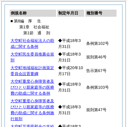
例規名称
制定年月日
種別番号
■ 第8編
厚
生
第1章 社会福祉
第1節
通
則
大空町社会福祉法人の助
◆平成18年3
条例第102号
成に関する条例
月31日
大空町民生委員推薦会規
◆平成18年3
規則第46号
則
月31日
大空町地域福祉計画策定
◆平成20年10
告示第67号
委員会設置要綱
月17日
大空町重度心身障害者及
◆平成18年3
びひとり親家庭等の医療
条例第103号
月31日
費の助成に関する条例
大空町重度心身障害者及
びひとり親家庭等の医療
◆平成18年3
規則第47号
費の助成に関する条例施
月31日
行規則
大空町災害弔慰金の支給
◆平成18年3