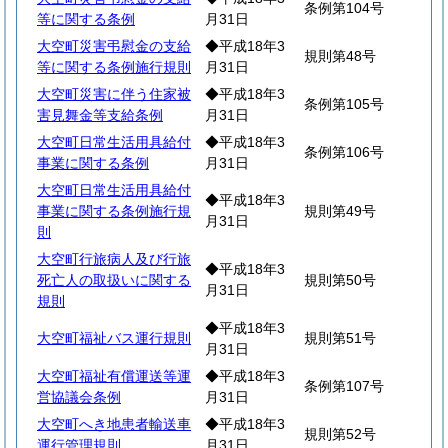
条例第104号
等に関する条例
月31日
大空町災害弔慰金の支給
◆平成18年3
規則第48号
等に関する条例施行規則
月31日
大空町災害に伴う住家被
◆平成18年3
条例第105号
害見舞金等支給条例
月31日
大空町日常生活用具給付
◆平成18年3
条例第106号
事業に関する条例
月31日
大空町日常生活用具給付
◆平成18年3
事業に関する条例施行規
規則第49号
月31日
則
大空町行旅病人及び行旅
◆平成18年3
死亡人の取扱いに関する
規則第50号
月31日
規則
◆平成18年3
大空町福祉バス運行規則
規則第51号
月31日
大空町福祉有償運送等運
◆平成18年3
条例第107号
営協議会条例
月31日
大空町へき地患者輸送車
◆平成18年3
規則第52号
運行管理規則
月31日