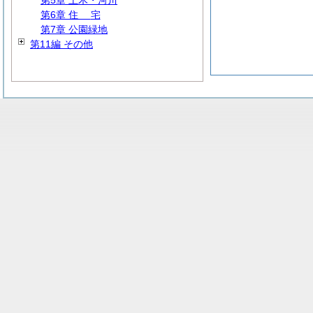
第5章 土木・河川
第6章
住
宅
第7章 公園緑地
第11編 その他