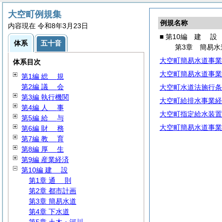
大空町例規集
例規名称
内容現在 令和8年3月23日
■ 第10編
建
設
体系
五十音
第3章 簡易水
大空町簡易水道事業
体系目次
大空町簡易水道事業
第1編
総
規
第2編
議
会
大空町水道法施行条
第3編 執行機関
大空町給排水事業経
第4編
人
事
大空町指定給水装置
第5編
給
与
大空町簡易水道事業
第6編
財
務
第7編
教
育
第8編
厚
生
第9編 産業経済
第10編
建
設
第1章
通
則
第2章 都市計画
第3章 簡易水道
第4章 下水道