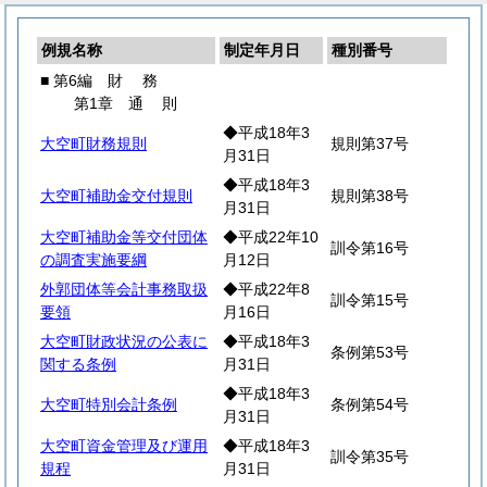
例規名称
制定年月日
種別番号
■ 第6編
財
務
第1章
通
則
◆平成18年3
大空町財務規則
規則第37号
月31日
◆平成18年3
大空町補助金交付規則
規則第38号
月31日
大空町補助金等交付団体
◆平成22年10
訓令第16号
の調査実施要綱
月12日
外郭団体等会計事務取扱
◆平成22年8
訓令第15号
要領
月16日
大空町財政状況の公表に
◆平成18年3
条例第53号
関する条例
月31日
◆平成18年3
大空町特別会計条例
条例第54号
月31日
大空町資金管理及び運用
◆平成18年3
訓令第35号
規程
月31日