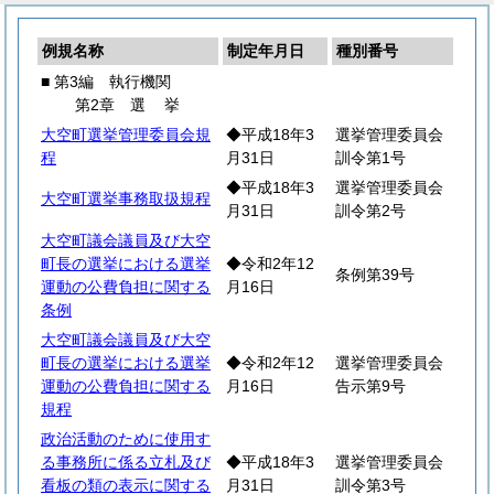
例規名称
制定年月日
種別番号
■ 第3編 執行機関
第2章
選
挙
大空町選挙管理委員会規
◆平成18年3
選挙管理委員会
程
月31日
訓令第1号
◆平成18年3
選挙管理委員会
大空町選挙事務取扱規程
月31日
訓令第2号
大空町議会議員及び大空
町長の選挙における選挙
◆令和2年12
条例第39号
運動の公費負担に関する
月16日
条例
大空町議会議員及び大空
町長の選挙における選挙
◆令和2年12
選挙管理委員会
運動の公費負担に関する
月16日
告示第9号
規程
政治活動のために使用す
る事務所に係る立札及び
◆平成18年3
選挙管理委員会
看板の類の表示に関する
月31日
訓令第3号