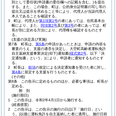
則として委任状
(申請書の委任欄への記載を含む。)
を提出
する。
また、この場合、町は、公的身分証明書の写し等の
提出又は提示を求めること等により、代理人が当該代理人
本人であることを確認する。
3
町は、代理人が
第1項第1号
の者にあっては、住民基本台
帳により、また、
同項第2号
及び
第3号
の者にあっては、町
長が別に定める方法により、代理権を確認するものとす
る。
(支援の決定及び実施)
第7条
町長は、
第5条
の申請があったときは、申請の内容を
審査のうえ、支援の適否を決定し、大空町高齢者運転免許
自主返納支援事業決定
(却下)
通知書
(
様式第2号
。以下「決
定通知書」という。)
により、申請者に通知するものとす
る。
2
町長は、
前項
の規定による決定通知書を受けた者に対し、
第4条
に規定する支援を行うものとする。
(その他)
第8条
この告示に定めるもののほか、必要な事項は、町長が
定める。
附
則
(施行期日)
1
この告示は、令和2年4月1日から施行する。
(経過措置)
2
この告示は、この告示の施行の日
(以下「施行日」とい
う。)
以後に運転免許を自主返納した者に適用し、施行日前