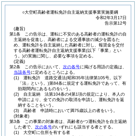
○大空町高齢者運転免許自主返納支援事業実施要綱
令和2年3月17日
告示第12号
(趣旨)
第1条
この告示は、運転に不安のある高齢者の運転免許の自
主返納を促進し、高齢者による交通事故の減少を図るた
め、運転免許を自主返納した高齢者に対し、報奨金を交付
する高齢者運転免許自主返納支援事業
(以下「事業」とい
う。)
の実施に関し、必要な事項を定める。
(定義)
第2条
この告示において、
次の各号
に掲げる用語の定義は、
当該各号
に定めるところによる。
(1)
運転免許 道路交通法
(昭和35年法律第105号。以下
「法」という。)
第84条に規定する運転免許であって、有
効期間内にあるものをいう。
(2)
自主返納 法第104条の4第1項の規定により、本人の
申請により、全ての免許の取消を申請し、運転免許を返
納することをいう。
(3)
高齢者 申請時において満75歳以上の者をいう。
(対象者)
第3条
この事業の対象者は、高齢者かつ運転免許を自主返納
した者で、
次の各号
のいずれにも該当する者とする。
(1)
大空町に住所を有する者