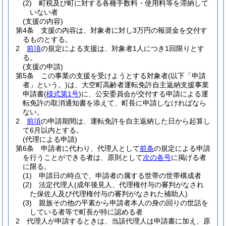
(2)
町税及び町に対する各種手数料・使用料等を滞納して
いない者
(支援の内容)
第4条
支援の内容は、対象者に対し3万円の報奨金を交付す
るものとする。
2
前項
の規定による支援は、対象者1人につき1回限りとす
る。
(支援の申請)
第5条
この事業の支援を受けようとする対象者
(以下「申請
者」という。)
は、大空町高齢者運転免許自主返納支援事業
申請書
(
様式第1号
)
に、公安委員会が交付する申請による運
転免許の取消通知書を添えて、町長に申請しなければなら
ない。
2
前項
の申請期間は、運転免許を自主返納した日から起算し
て6月以内とする。
(代理による申請)
第6条
申請者に代わり、代理人として
前条
の規定による申請
を行うことができる者は、原則として
次の各号
に掲げる者
に限る。
(1)
申請日の時点で、申請者の属する世帯の世帯構成者
(2)
法定代理人
(成年後見人、代理権付与の審判がなされ
た保佐人及び代理権付与の審判がなされた補助人)
(3)
親族その他の平素から申請者本人の身の回りの世話を
している者等で町長が特に認める者
2
代理人が申請するときは、当該代理人は申請書に加え、原