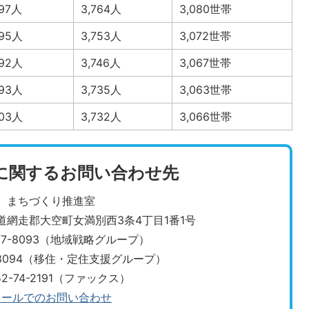
497人
3,764人
3,080世帯
495人
3,753人
3,072世帯
492人
3,746人
3,067世帯
493人
3,735人
3,063世帯
503人
3,732人
3,066世帯
に関するお問い合わせ先
まちづくり推進室
北海道網走郡大空町女満別西3条4丁目1番1号
-77-8093（地域戦略グループ）
7-8094（移住・定住支援グループ）
52-74-2191（ファックス）
メールでのお問い合わせ