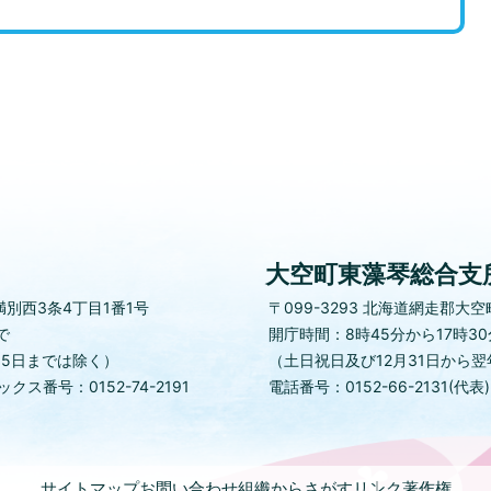
大空町東藻琴総合支
別西3条4丁目1番1号
〒099-3293
北海道網走郡大空町
で
開庁時間：8時45分から17時3
月5日までは除く）
（土日祝日及び12月31日から翌
クス番号：0152-74-2191
電話番号：0152-66-2131(代表
サイトマップ
お問い合わせ
組織からさがす
リンク
著作権