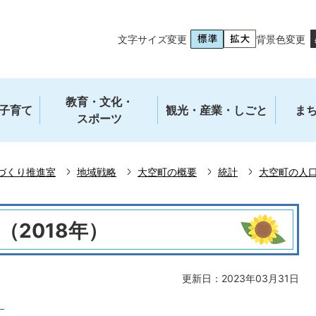
文字サイズ変更
背景色変更
教育・文化・
子育て
観光・産業・しごと
ま
スポーツ
づくり推進室
地域戦略
大空町の概要
統計
大空町の人
（2018年）
更新日：2023年03月31日
）