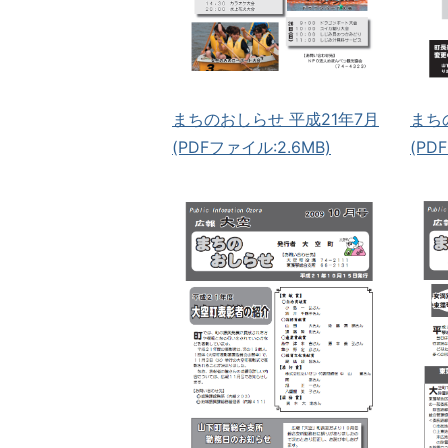
まち
まちのおしらせ 平成21年7月
(PD
(PDFファイル:2.6MB)