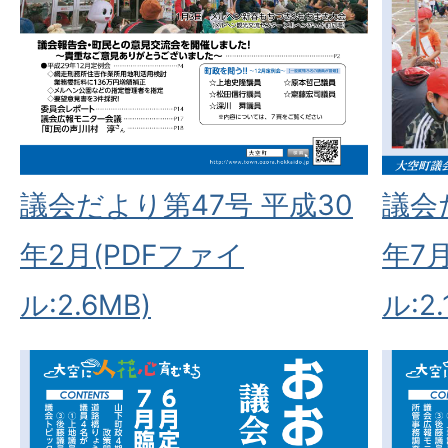
議会だより第47号 平成30
議会
年2月(PDFファイ
年7
ル:2.6MB)
ル:2.