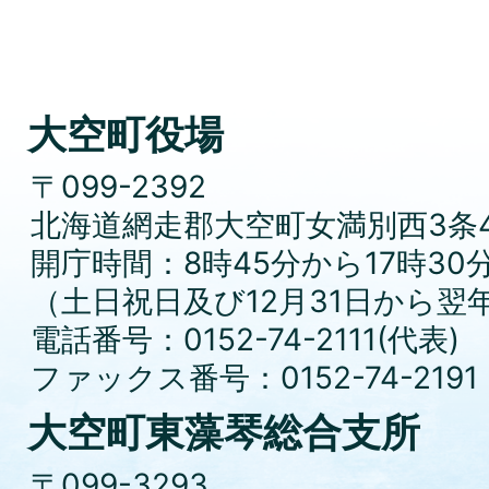
大空町役場
〒099-2392
北海道網走郡大空町女満別西3条4
開庁時間：8時45分から17時30
（土日祝日及び12月31日から翌
電話番号：0152-74-2111(代表)
ファックス番号：0152-74-2191
大空町東藻琴総合支所
〒099-3293