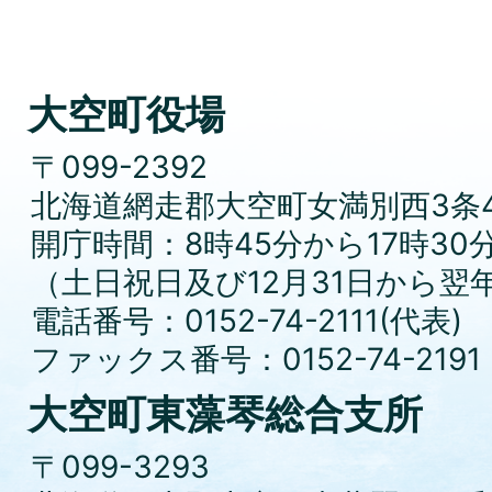
大空町役場
〒099-2392
北海道網走郡大空町女満別西3条4
開庁時間：8時45分から17時30
（土日祝日及び12月31日から翌
電話番号：0152-74-2111(代表)
ファックス番号：0152-74-2191
大空町東藻琴総合支所
〒099-3293