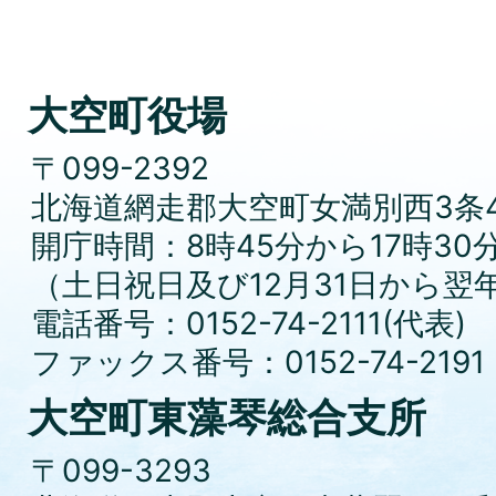
大空町役場
〒099-2392
北海道網走郡大空町女満別西3条4
開庁時間：8時45分から17時30
（土日祝日及び12月31日から翌
電話番号：0152-74-2111(代表)
ファックス番号：0152-74-2191
大空町東藻琴総合支所
〒099-3293