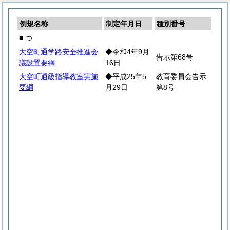
例規名称
制定年月日
種別番号
■ つ
大空町通学路安全推進会
◆令和4年9月
告示第68号
議設置要綱
16日
大空町通級指導教室実施
◆平成25年5
教育委員会告示
要綱
月29日
第8号