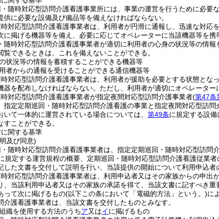
備に関する基準
回・随時対応型訪問介護看護事業所には、事業の運営を行うために必要
提供に必要な設備及び備品等を備えなければならない。
随時対応型訪問介護看護事業者は、利用者が円滑に通報し、迅速な対応
次に掲げる機器等を備え、必要に応じてオペレーターに当該機器等を携
・随時対応型訪問介護看護事業者が適切に利用者の心身の状況等の情報
閲覧できるときは、これを備えないことができる。
の状況等の情報を蓄積することができる機器等
用者からの通報を受けることができる通信機器等
随時対応型訪問介護看護事業者は、利用者が援助を必要とする状態とな
機器を配布しなければならない。
ただし、利用者が適切にオペレーター
随時対応型訪問介護看護事業者が指定夜間対応型訪問介護事業者
(
第47条
、指定定期巡回・随時対応型訪問介護看護の事業と指定夜間対応型訪問
おいて一体的に運営されている場合については、
第49条
に規定する設備
なすことができる。
営に関する基準
明及び同意)
回・随時対応型訪問介護看護事業者は、指定定期巡回・随時対応型訪問
に規定する運営規程の概要、定期巡回・随時対応型訪問介護看護従業者
記した文書を交付して説明を行い、当該提供の開始について利用申込者
随時対応型訪問介護看護事業者は、利用申込者又はその家族からの申出
り、当該利用申込者又はその家族の承諾を得て、当該文書に記すべき重
あって次に掲げるもの
(以下この条において「電磁的方法」という。)
に
問介護看護事業者は、当該文書を交付したものとみなす。
組織を使用する方法のうち
ア
又は
イ
に掲げるもの