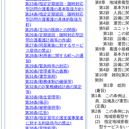
第8章
地域密着
第23条
(指定定期巡回・随時対応
第1節
基本方
型訪問介護看護の基本取扱方針)
第2節
人員に
第24条
(指定定期巡回・随時対応
第3節
設備に
型訪問介護看護の具体的取扱方
第4節
運営に
針)
第5節
ユニッ
第25条
(主治の医師との関係)
第1款
この
第26条
(定期巡回・随時対応型訪
第2款
設備
問介護看護計画等の作成)
第3款
運営
第27条
(同居家族に対するサービ
第9章
看護小規
ス提供の禁止)
第1節
基本方
第28条
(利用者に関する町への通
第2節
人員に
知)
第3節
設備に
第29条
(緊急時等の対応)
第4節
運営に
第30条
(管理者等の責務)
第10章
雑則
(第2
第31条
(運営規程)
附則
第32条
(勤務体制の確保等)
第1章
総則
第32条の2
(業務継続計画の策定
(趣旨)
等)
第1条
この条例は
第33条
(衛生管理等)
員、設備及び運営
第34条
(掲示)
(定義)
第35条
(秘密保持等)
第2条
この条例に
第36条
(広告)
(1)
地域密着型サ
第37条
(指定居宅介護支援事業者
(2)
指定地域密着
に対する利益供与の禁止)
型サービスをい
第38条
(苦情処理)