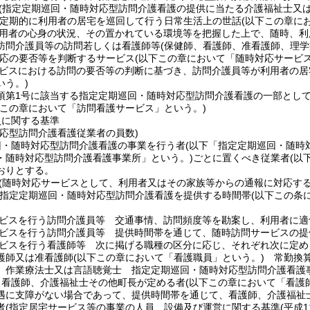
(指定定期巡回・随時対応型訪問介護看護の提供に当たる介護福祉士又
定期的に利用者の居宅を巡回して行う日常生活上の世話
(以下この章に
用者の心身の状況、その置かれている環境等を把握した上で、随時、利
訪問介護員等の訪問若しくは看護師等
(保健師、看護師、准看護師、理
応の要否等を判断するサービス
(以下この章において「随時対応サービス
ビスにおける訪問の要否等の判断に基づき、訪問介護員等が利用者の居
いう。)
5項第1号に該当する指定定期巡回・随時対応型訪問介護看護の一部とし
下この章において「訪問看護サービス」という。)
員に関する基準
対応型訪問介護看護従業者の員数)
回・随時対応型訪問介護看護の事業を行う者
(以下「指定定期巡回・随時
・随時対応型訪問介護看護事業所」という。)
ごとに置くべき従業者
(以
おりとする。
(随時対応サービスとして、利用者又はその家族等からの通報に対応す
定定期巡回・随時対応型訪問介護看護を提供する時間帯
(以下この条
ビスを行う訪問介護員等 交通事情、訪問頻度等を勘案し、利用者に適
ビスを行う訪問介護員等 提供時間帯を通じて、随時訪問サービスの提
ビスを行う看護師等 次に掲げる職種の区分に応じ、それぞれ次に定め
護師又は准看護師
(以下この章において「看護職員」という。)
常勤換算
、作業療法士又は言語聴覚士 指定定期巡回・随時対応型訪問介護看護
、看護師、介護福祉士その他町長が定める者
(以下この章において「看護
遇に支障がない場合であって、提供時間帯を通じて、看護師、介護福祉
者
(指定居宅サービス等の事業の人員、設備及び運営に関する基準
(平成