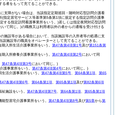
する者をもって充てることができる。
遇に支障がない場合は、当該指定定期巡回・随時対応型訪問介護看
所
(指定居宅サービス等基準第5条第1項に規定する指定訪問介護事
規定する指定訪問看護事業所をいう。)
若しくは指定夜間対応型訪問
おいて同じ。)
の職務又は利用者以外の者からの通報を受け付ける
かの施設等がある場合において、当該施設等の入所者等の処遇に支
、当該施設等の職員をオペレーターとして充てることができる。
定短期入所生活介護事業所をいう。
第47条第4項第1号
及び
第151条第
定短期入所療養介護事業所をいう。
第47条第4項第2号
において同
。
第47条第4項第3号
において同じ。)
介護事業所をいう。
第47条第4項第4号
において同じ。)
同生活介護事業所をいう。
第47条第4項第5号
、
第64条第1項
、
第65
第47条第4項第6号
、
第64条第1項
、
第65条第1項
及び
第82条第6項
福祉施設をいう。
第47条第4項第7号
、
第64条第1項
、
第65条第1項
機能型居宅介護事業所をいう。
第47条第4項第8号
及び
第5章
から
第