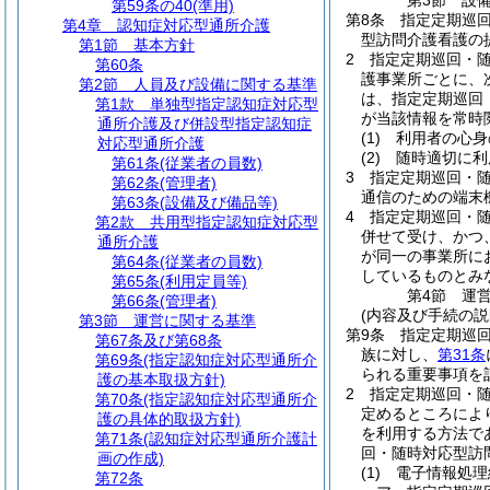
第3節
設
第59条の40
(準用)
第8条
指定定期巡
第4章
認知症対応型通所介護
型訪問介護看護の
第1節
基本方針
2
指定定期巡回・
第60条
護事業所ごとに、
第2節
人員及び設備に関する基準
は、指定定期巡回
第1款
単独型指定認知症対応型
が当該情報を常時
通所介護及び併設型指定認知症
(1)
利用者の心身
対応型通所介護
(2)
随時適切に利
第61条
(従業者の員数)
3
指定定期巡回・
第62条
(管理者)
通信のための端末
第63条
(設備及び備品等)
4
指定定期巡回・
第2款
共用型指定認知症対応型
併せて受け、かつ
通所介護
が同一の事業所に
第64条
(従業者の員数)
しているものとみ
第65条
(利用定員等)
第4節
運
第66条
(管理者)
(内容及び手続の説
第3節
運営に関する基準
第9条
指定定期巡
第67条及び第68条
族に対し、
第31条
第69条
(指定認知症対応型通所介
られる重要事項を
護の基本取扱方針)
2
指定定期巡回・
第70条
(指定認知症対応型通所介
定めるところによ
護の具体的取扱方針)
を利用する方法で
第71条
(認知症対応型通所介護計
回・随時対応型訪
画の作成)
(1)
電子情報処理
第72条