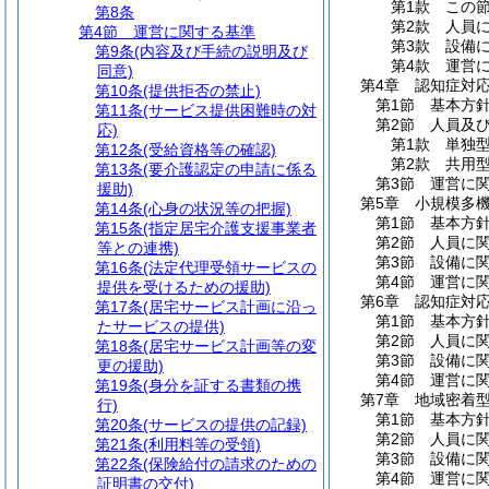
第1款
この
第8条
第2款
人員
第4節
運営に関する基準
第3款
設備
第9条
(内容及び手続の説明及び
第4款
運営
同意)
第4章
認知症対
第10条
(提供拒否の禁止)
第1節
基本方
第11条
(サービス提供困難時の対
第2節
人員及
応)
第1款
単独
第12条
(受給資格等の確認)
第2款
共用
第13条
(要介護認定の申請に係る
第3節
運営に
援助)
第5章
小規模多
第14条
(心身の状況等の把握)
第1節
基本方
第15条
(指定居宅介護支援事業者
第2節
人員に
等との連携)
第3節
設備に
第16条
(法定代理受領サービスの
第4節
運営に
提供を受けるための援助)
第6章
認知症対
第17条
(居宅サービス計画に沿っ
第1節
基本方
たサービスの提供)
第2節
人員に
第18条
(居宅サービス計画等の変
第3節
設備に
更の援助)
第4節
運営に
第19条
(身分を証する書類の携
第7章
地域密着
行)
第1節
基本方
第20条
(サービスの提供の記録)
第2節
人員に
第21条
(利用料等の受領)
第3節
設備に
第22条
(保険給付の請求のための
第4節
運営に
証明書の交付)