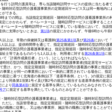
スを行う訪問介護員等は、専ら当該随時訪問サービスの提供に当たる者
・随時対応型訪問介護看護事業所の定期巡回サービス又は同一敷地内に
とができる。
前8時までの間は、当該指定定期巡回・随時対応型訪問介護看護事業所の
規定にかかわらず、オペレーターは、随時訪問サービスに従事すること
りオペレーターが随時訪問サービスに従事している場合において、当該
提供に支障がないときは、
第1項
の規定にかかわらず、午後6時から午前
人以上は、常勤の保健師又は看護師
(
第25条第1項
及び
第26条
において「
1人以上は、提供時間帯を通じて、指定定期巡回・随時対応型訪問介護
随時対応型訪問介護看護事業者は、指定定期巡回・随時対応型訪問介護
福祉士等であるもののうち1人以上を、利用者に対する
第26条第1項
に規
おいて「計画作成責任者」という。)
としなければならない。
随時対応型訪問介護看護事業者が指定訪問看護事業者
(指定居宅サービ
て受け、かつ、指定定期巡回・随時対応型訪問介護看護の事業と指定訪
の事業とが同一の事業所において一体的に運営されている場合に、指定居
項の規定に基づく北海道の条例
(以下「道基準条例」という。)
の規定に規
により同条第1項第1号イ及び第2号の規定に相当する道基準条例の規定
定により
同条第4項
に規定する基準を満たしているものとみなされている
号ア
に規定する基準を満たしているものとみなすことができる。
回・随時対応型訪問介護看護事業者は、指定定期巡回・随時対応型訪問
。
ただし、当該管理者は、指定定期巡回・随時対応型訪問介護看護事業
他の職務に従事し、又は他の事業所、施設等の職務に従事することがで