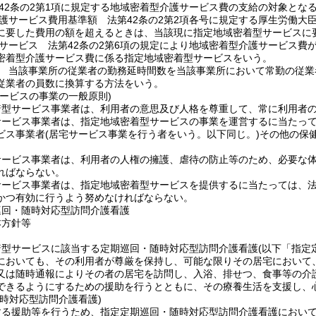
42条の2第1項に規定する地域密着型介護サービス費の支給の対象とな
護サービス費用基準額 法第42条の2第2項各号に規定する厚生労働大
に要した費用の額を超えるときは、当該現に指定地域密着型サービスに
サービス 法第42条の2第6項の規定により地域密着型介護サービス費
密着型介護サービス費に係る指定地域密着型サービスをいう。
 当該事業所の従業者の勤務延時間数を当該事業所において常勤の従業
従業者の員数に換算する方法をいう。
サービスの事業の一般原則)
着型サービス事業者は、利用者の意思及び人格を尊重して、常に利用者
サービス事業者は、指定地域密着型サービスの事業を運営するに当たっ
ビス事業者
(居宅サービス事業を行う者をいう。以下同じ。)
その他の保
サービス事業者は、利用者の人権の擁護、虐待の防止等のため、必要な
ればならない。
ービス事業者は、指定地域密着型サービスを提供するに当たっては、法第
かつ有効に行うよう努めなければならない。
巡回・随時対応型訪問介護看護
本方針等
着型サービスに該当する定期巡回・随時対応型訪問介護看護
(以下「指定
においても、その利用者が尊厳を保持し、可能な限りその居宅において
又は随時通報によりその者の居宅を訪問し、入浴、排せつ、食事等の介
できるようにするための援助を行うとともに、その療養生活を支援し、
時対応型訪問介護看護)
する援助等を行うため、指定定期巡回・随時対応型訪問介護看護におい