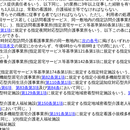
ービス提供責任者をいう。以下同じ。)
の業務に3年以上従事した経験を有
うち1人以上は、常勤の看護師、介護福祉士等でなければならない。
、専らその職務に従事する者でなければならない。
ただし、利用者の処
回サービス若しくは訪問看護サービス、同一敷地内の指定訪問介護事業
同じ。)
、指定訪問看護事業所
(指定居宅サービス等基準第60条第1項に
条第1項
に規定する指定夜間対応型訪問介護事業所をいう。以下この条に
とができる。
随時対応型訪問介護看護事業所の同一敷地内に
次の各号
に掲げるいずれ
前項本文
の規定にかかわらず、午後6時から午前8時までの間において
生活介護事業所
(指定居宅サービス等基準第121条第1項に規定する指
じ。)
療養介護事業所
(指定居宅サービス等基準第142条第1項に規定する指
(指定居宅サービス等基準第174条第1項に規定する指定特定施設をいう
機能型居宅介護事業所
(
第82条第1項
に規定する指定小規模多機能型居宅
応型共同生活介護事業所
(
第110条第1項
に規定する指定認知症対応型共
条第6項
、
第83条第3項
及び
第84条
において同じ。)
型特定施設
(
第129条第1項
に規定する指定地域密着型特定施設をいう。
型介護老人福祉施設
(
第150条第1項
に規定する指定地域密着型介護老人
項
において同じ。)
模多機能型居宅介護事業所
(
第191条第1項
に規定する指定看護小規模多
同じ。)
(9)
指定介護老人福祉施設
福祉施設
健施設