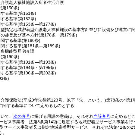
型介護老人福祉施設入所者生活介護
針
(第150条)
関する基準
(第151条)
関する基準
(第152条)
関する基準
(第153条―第177条)
ト型指定地域密着型介護老人福祉施設の基本方針並びに設備及び運営に
節の趣旨及び基本方針
(第178条・第179条)
に関する基準
(第180条)
に関する基準
(第181条―第189条)
模多機能型居宅介護
針
(第190条)
関する基準
(第191条―第193条)
関する基準
(第194条・第195条)
関する基準
(第196条―第202条)
03条)
、介護保険法
(平成9年法律第123号。以下「法」という。)
第78条の4第
に関する基準について定めるものとする。
おいて、
次の各号
に掲げる用語の意義は、それぞれ
当該各号
に定めると
ービス事業者 法第8条第14項に規定する地域密着型サービス事業を行
型サービス事業者又は指定地域密着型サービス それぞれ法第42条の2
う。