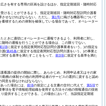
な広さを有する専用の区画を設けるほか、指定定期巡回・随時対応
を受けることができるよう、指定定期巡回・随時対応型訪問介護看
帯させなければならない。
ただし、
第1号
に掲げる機器等について
を蓄積するための体制を確保している場合であって、オペレーター
ったときに適切にオペレーターに通報できるよう、利用者に対し、
に随時の通報を行うことができる場合は、この限りでない。
第1項
に規定する指定夜間対応型訪問介護事業者をいう。)
の指定を
介護
(
第45条
に規定する指定夜間対応型訪問介護をいう。)
の事業と
に関する基準を満たすことをもって、
前3項
に規定する基準を満た
介護看護の提供の開始に際し、あらかじめ、利用申込者又はその家
の勤務の体制その他の利用申込者のサービスの選択に資すると認め
の同意を得なければならない。
があった場合には、
前項
の規定による文書の交付に代えて、
第5項
で
要事項を電子情報処理組織を使用する方法その他の情報通信の技術
より提供することができる。
この場合において、当該指定定期巡