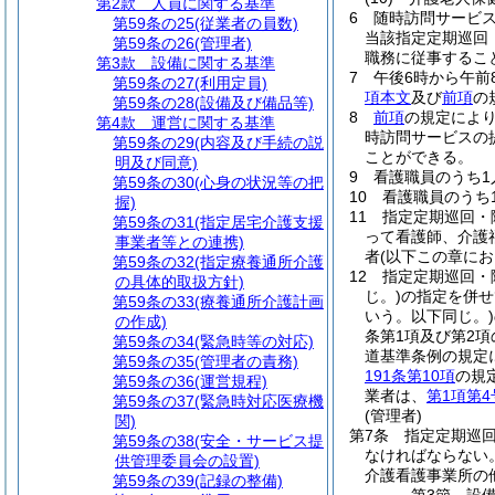
第2款
人員に関する基準
6
随時訪問サービ
第59条の25
(従業者の員数)
当該指定定期巡回
第59条の26
(管理者)
職務に従事するこ
第3款
設備に関する基準
7
午後6時から午
第59条の27
(利用定員)
項本文
及び
前項
の
第59条の28
(設備及び備品等)
8
前項
の規定によ
第4款
運営に関する基準
時訪問サービスの
第59条の29
(内容及び手続の説
ことができる。
明及び同意)
9
看護職員のうち1
第59条の30
(心身の状況等の把
10
看護職員のうち
握)
11
指定定期巡回・
第59条の31
(指定居宅介護支援
って看護師、介護
事業者等との連携)
者
(以下この章に
第59条の32
(指定療養通所介護
12
指定定期巡回・
の具体的取扱方針)
じ。)
の指定を併せ
第59条の33
(療養通所介護計画
いう。以下同じ。)
の作成)
条第1項及び第2
第59条の34
(緊急時等の対応)
道基準条例の規定
第59条の35
(管理者の責務)
191条第10項
の規
第59条の36
(運営規程)
業者は、
第1項第4
第59条の37
(緊急時対応医療機
(管理者)
関)
第7条
指定定期巡
第59条の38
(安全・サービス提
なければならない
供管理委員会の設置)
介護看護事業所の
第59条の39
(記録の整備)