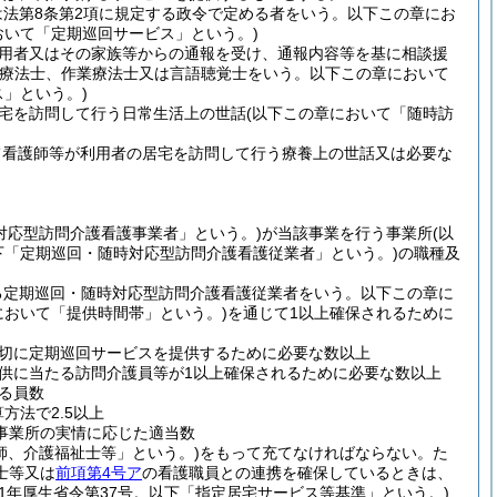
は法第8条第2項に規定する政令で定める者をいう。以下この章にお
おいて「定期巡回サービス」という。)
用者又はその家族等からの通報を受け、通報内容等を基に相談援
学療法士、作業療法士又は言語聴覚士をいう。以下この章において
」という。)
宅を訪問して行う日常生活上の世話
(以下この章において「随時訪
て看護師等が利用者の居宅を訪問して行う療養上の世話又は必要な
対応型訪問介護看護事業者」という。)
が当該事業を行う事業所
(以
下「定期巡回・随時対応型訪問介護看護従業者」という。)
の職種及
る定期巡回・随時対応型訪問介護看護従業者をいう。以下この章に
において「提供時間帯」という。)
を通じて1以上確保されるために
切に定期巡回サービスを提供するために必要な数以上
供に当たる訪問介護員等が1以上確保されるために必要な数以上
る員数
方法で2.5以上
事業所の実情に応じた適当数
師、介護福祉士等」という。)
をもって充てなければならない。
た
士等又は
前項第4号ア
の看護職員との連携を確保しているときは、
11年厚生省令第37号。以下「指定居宅サービス等基準」という。)