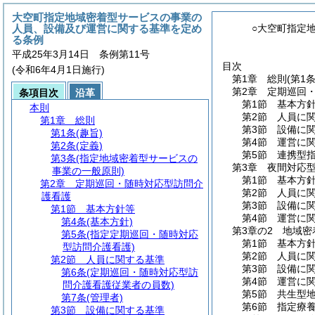
大空町指定地域密着型サービスの事業の
人員、設備及び運営に関する基準を定め
○大空町指定
る条例
平成25年3月14日 条例第11号
目次
(令和6年4月1日施行)
第1章
総則
(第1
第2章
定期巡回
条項目次
沿革
第1節
基本方
本則
第2節
人員に
第1章
総則
第3節
設備に
第1条
(趣旨)
第4節
運営に
第2条
(定義)
第5節
連携型
第3条
(指定地域密着型サービスの
第3章
夜間対応
事業の一般原則)
第1節
基本方
第2章
定期巡回・随時対応型訪問介
第2節
人員に
護看護
第3節
設備に
第1節
基本方針等
第4節
運営に
第4条
(基本方針)
第3章の2
地域密
第5条
(指定定期巡回・随時対応
第1節
基本方
型訪問介護看護)
第2節
人員に
第2節
人員に関する基準
第3節
設備に
第6条
(定期巡回・随時対応型訪
第4節
運営に
問介護看護従業者の員数)
第5節
共生型
第7条
(管理者)
第6節
指定療
第3節
設備に関する基準