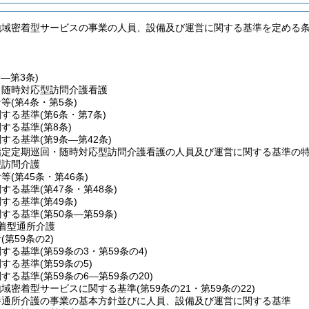
地域密着型サービスの事業の人員、設備及び運営に関する基準を定める
条―第3条)
・随時対応型訪問介護看護
針等
(第4条・第5条)
関する基準
(第6条・第7条)
関する基準
(第8条)
関する基準
(第9条―第42条)
指定定期巡回・随時対応型訪問介護看護の人員及び運営に関する基準の
型訪問介護
針等
(第45条・第46条)
関する基準
(第47条・第48条)
関する基準
(第49条)
関する基準
(第50条―第59条)
着型通所介護
針
(第59条の2)
関する基準
(第59条の3・第59条の4)
関する基準
(第59条の5)
関する基準
(第59条の6―第59条の20)
地域密着型サービスに関する基準
(第59条の21・第59条の22)
養通所介護の事業の基本方針並びに人員、設備及び運営に関する基準