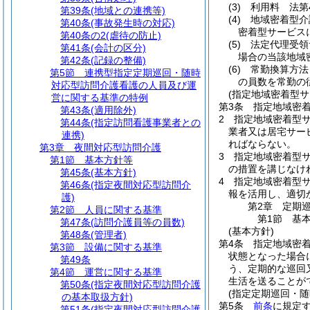
(3)
利用料 法第
第39条
(地域との連携等)
(4)
地域密着型介
第40条
(事故発生時の対応)
密着型サービス
第40条の2
(虐待の防止)
(5)
法定代理受領
第41条
(会計の区分)
場合の当該地域
第42条
(記録の整備)
(6)
常勤換算方法
第5節
連携型指定定期巡回・随時
の員数を常勤の
対応型訪問介護看護の人員及び運
(指定地域密着型
営に関する基準の特例
第3条
指定地域密
第43条
(適用除外)
2
指定地域密着型
第44条
(指定訪問看護事業者との
業者又は居宅サー
連携)
ればならない。
第3章
夜間対応型訪問介護
3
指定地域密着型
第1節
基本方針等
の措置を講じなけ
第45条
(基本方針)
4
指定地域密着型サ
第46条
(指定夜間対応型訪問介
報を活用し、適切
護)
第2章
定期
第2節
人員に関する基準
第1節
基
第47条
(訪問介護員等の員数)
(基本方針)
第48条
(管理者)
第4条
指定地域密
第3節
設備に関する基準
状態となった場合
第49条
う、定期的な巡回
第4節
運営に関する基準
生活を送ることが
第50条
(指定夜間対応型訪問介護
(指定定期巡回・随
の基本取扱方針)
第5条
前条
に規定
第51条
(指定夜間対応型訪問介護