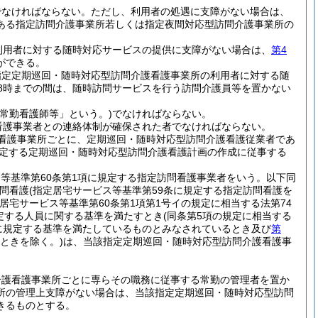
でなければならない。
ただし、利用者の処遇に支障がない場合は、
ある指定訪問介護事業所若しくは指定夜間対応型訪問介護事業所の
利用者に対する随時対応サービスの提供に支障がない場合は、
第4
ができる。
指定定期巡回・随時対応型訪問介護看護事業所の利用者に対する随
8時までの間は、随時訪問サービスを行う訪問介護員等を置かない
常勤看護師等」という。)
でなければならない。
看護事業者との連絡体制が確保された者でなければならない。
看護事業所ごとに、定期巡回・随時対応型訪問介護看護従業者であ
定する定期巡回・随時対応型訪問介護看護計画の作成に従事する
ス等基準第60条第1項に規定する指定訪問看護事業者をいう。以下同
問看護
(指定居宅サービス等基準第59条に規定する指定訪問看護を
宅サービス等基準第60条第1項第1号イの規定に相当する法第74
定する人員に関する基準を満たすとき
(同条第5項の規定に相当する
に規定する基準を満たしているものとみなされているとき及び
第
ときを除く。)
は、当該指定定期巡回・随時対応型訪問介護看護事
介護看護事業所ごとに専らその職務に従事する常勤の管理者を置か
所の管理上支障がない場合は、当該指定定期巡回・随時対応型訪問
きるものとする。