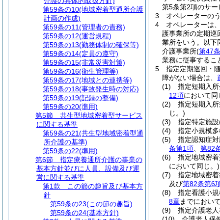
介護の具体的取扱方針)
第5条第2項のサ
第59条の10
(地域密着型通所介護
3
オペレーターの
計画の作成)
4
オペレーターは
第59条の11
(管理者の責務)
護事業所の定期巡
第59条の12
(運営規程)
業所をいう。以下
第59条の13
(勤務体制の確保等)
介護事業所
(
第47
第59条の14
(定員の遵守)
業務に従事するこ
第59条の15
(非常災害対策)
5
指定定期巡回・
第59条の16
(衛生管理等)
障がない場合は、
第59条の17
(地域との連携等)
(1)
指定短期入所
第59条の18
(事故発生時の対応)
12項
において同
第59条の19
(記録の整備)
(2)
指定短期入所
第59条の20
(準用)
じ。)
第5節
共生型地域密着型サービス
(3)
指定特定施設
に関する基準
(4)
指定小規模多
第59条の21
(共生型地域密着型通
(5)
指定認知症対
所介護の基準)
条第1項
、
第82
第59条の22
(準用)
(6)
指定地域密着
第6節
指定療養通所介護の事業の
において同じ。)
基本方針並びに人員、設備及び運
(7)
指定地域密着
営に関する基準
及び
第82条第6
第1款
この節の趣旨及び基本方
(8)
指定看護小規
針
8章
までにおいて
第59条の23
(この節の趣旨)
(9)
指定介護老人
第59条の24
(基本方針)
(10)
介護老人保