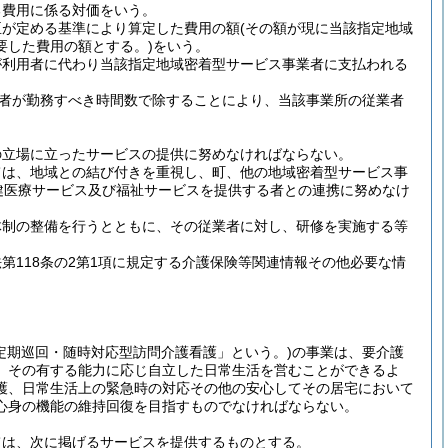
る費用に係る対価をいう。
臣が定める基準により算定した費用の額
(その額が現に当該指定地域
要した費用の額とする。)
をいう。
が利用者に代わり当該指定地域密着型サービス事業者に支払われる
者が勤務すべき時間数で除することにより、当該事業所の従業者
の立場に立ったサービスの提供に努めなければならない。
ては、地域との結び付きを重視し、町、他の地域密着型サービス事
健医療サービス及び福祉サービスを提供する者との連携に努めなけ
体制の整備を行うとともに、その従業者に対し、研修を実施する等
118条の2第1項に規定する介護保険等関連情報その他必要な情
定期巡回・随時対応型訪問介護看護」という。)
の事業は、要介護
、その有する能力に応じ自立した日常生活を営むことができるよ
護、日常生活上の緊急時の対応その他の安心してその居宅において
心身の機能の維持回復を目指すものでなければならない。
ては、次に掲げるサービスを提供するものとする。