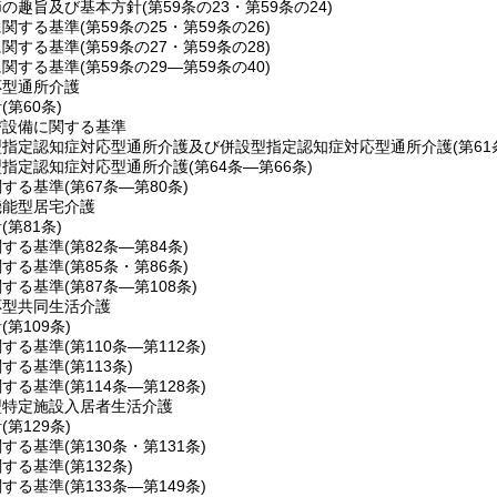
節の趣旨及び基本方針
(第59条の23・第59条の24)
に関する基準
(第59条の25・第59条の26)
に関する基準
(第59条の27・第59条の28)
に関する基準
(第59条の29―第59条の40)
応型通所介護
針
(第60条)
び設備に関する基準
型指定認知症対応型通所介護及び併設型指定認知症対応型通所介護
(第6
型指定認知症対応型通所介護
(第64条―第66条)
関する基準
(第67条―第80条)
機能型居宅介護
針
(第81条)
関する基準
(第82条―第84条)
関する基準
(第85条・第86条)
関する基準
(第87条―第108条)
応型共同生活介護
針
(第109条)
関する基準
(第110条―第112条)
関する基準
(第113条)
関する基準
(第114条―第128条)
型特定施設入居者生活介護
針
(第129条)
関する基準
(第130条・第131条)
関する基準
(第132条)
関する基準
(第133条―第149条)