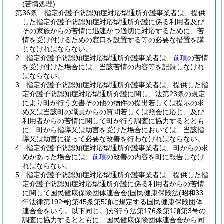
(苦情処理)
第36条
指定介護予防認知症対応型通所介護事業者は、提供
した指定介護予防認知症対応型通所介護に係る利用者及び
その家族からの苦情に迅速かつ適切に対応するために、苦
情を受け付けるための窓口を設置する等の必要な措置を講
じなければならない。
2
指定介護予防認知症対応型通所介護事業者は、
前項
の苦情
を受け付けた場合には、当該苦情の内容等を記録しなけれ
ばならない。
3
指定介護予防認知症対応型通所介護事業者は、提供した指
定介護予防認知症対応型通所介護に関し、法第23条の規定
により町が行う文書その他の物件の提出若しくは提示の求
め又は当該町の職員からの質問若しくは照会に応じ、及び
利用者からの苦情に関して町が行う調査に協力するととも
に、町から指導又は助言を受けた場合においては、当該指
導又は助言に従って必要な改善を行わなければならない。
4
指定介護予防認知症対応型通所介護事業者は、町からの求
めがあった場合には、
前項
の改善の内容を町に報告しなけ
ればならない。
5
指定介護予防認知症対応型通所介護事業者は、提供した指
定介護予防認知症対応型通所介護に係る利用者からの苦情
に関して国民健康保険団体連合会
(国民健康保険法
(昭和33
年法律第192号)
第45条第5項に規定する国民健康保険団体
連合会をいう。以下同じ。)
が行う法第176条第1項第3号の
調査に協力するとともに、国民健康保険団体連合会から同