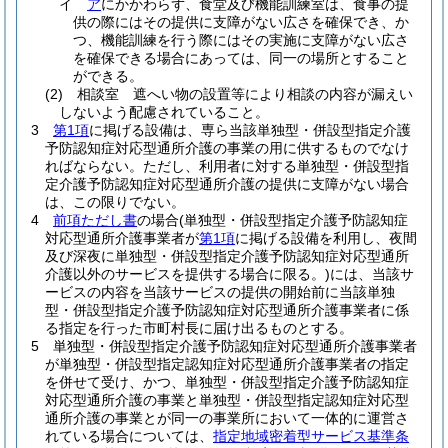
イ
ア
にかかわらず、食堂及び機能訓練室は、食事の提
供の際にはその提供に支障がない広さを確保でき、か
つ、機能訓練を行う際にはその実施に支障がない広さ
を確保できる場合にあっては、同一の場所とすること
ができる。
(2)
相談室 遮へい物の設置等により相談の内容が漏えい
しないよう配慮されていること。
3
第1項
に掲げる設備は、専ら当該単独型・併設型指定介護
予防認知症対応型通所介護の事業の用に供するものでなけ
ればならない。
ただし、利用者に対する単独型・併設型指
定介護予防認知症対応型通所介護の提供に支障がない場合
は、この限りでない。
4
前項ただし書
の場合
(単独型・併設型指定介護予防認知症
対応型通所介護事業者が
第1項
に掲げる設備を利用し、夜間
及び深夜に単独型・併設型指定介護予防認知症対応型通所
介護以外のサービスを提供する場合に限る。)
には、当該サ
ービスの内容を当該サービスの提供の開始前に当該単独
型・併設型指定介護予防認知症対応型通所介護事業者に係
る指定を行った市町村長に届け出るものとする。
5
単独型・併設型指定介護予防認知症対応型通所介護事業者
が単独型・併設型指定認知症対応型通所介護事業者の指定
を併せて受け、かつ、単独型・併設型指定介護予防認知症
対応型通所介護の事業と単独型・併設型指定認知症対応型
通所介護の事業とが同一の事業所において一体的に運営さ
れている場合については、
指定地域密着型サービス基準条