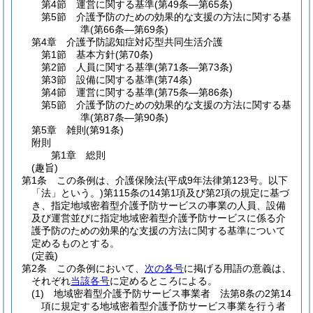
第4節
運営に関する基準
(第49条―第65条)
第5節
介護予防のための効果的な支援の方法に関する基
準
(第66条―第69条)
第4章
介護予防認知症対応型共同生活介護
第1節
基本方針
(第70条)
第2節
人員に関する基準
(第71条―第73条)
第3節
設備に関する基準
(第74条)
第4節
運営に関する基準
(第75条―第86条)
第5節
介護予防のための効果的な支援の方法に関する基
準
(第87条―第90条)
第5章
雑則
(第91条)
附則
第1章
総則
(趣旨)
第1条
この条例は、介護保険法
(平成9年法律第123号。以下
「法」という。)
第115条の14第1項及び第2項の規定に基づ
き、指定地域密着型介護予防サービスの事業の人員、設備
及び運営並びに指定地域密着型介護予防サービスに係る介
護予防のための効果的な支援の方法に関する基準について
定めるものとする。
(定義)
第2条
この条例において、
次の各号
に掲げる用語の意義は、
それぞれ
当該各号
に定めるところによる。
(1)
地域密着型介護予防サービス事業者 法第8条の2第14
項に規定する地域密着型介護予防サービス事業を行う者