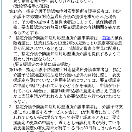
要な措置を速やかに講じなければならない。
(受給資格等の確認)
第14条
指定介護予防認知症対応型通所介護事業者は、指定
介護予防認知症対応型通所介護の提供を求められた場合
は、その者の提示する被保険者証によって、被保険者資
格、要支援認定の有無及び要支援認定の有効期間を確かめ
るものとする。
2
指定介護予防認知症対応型通所介護事業者は、
前項
の被保
険者証に、法第115条の13第2項の規定により認定審査会意
見が記載されているときは、当該認定審査会意見に配慮し
て、指定介護予防認知症対応型通所介護を提供するように
努めなければならない。
(要支援認定の申請に係る援助)
第15条
指定介護予防認知症対応型通所介護事業者は、指定
介護予防認知症対応型通所介護の提供の開始に際し、要支
援認定を受けていない利用申込者については、要支援認定
の申請が既に行われているかどうかを確認し、申請が行わ
れていない場合は、当該利用申込者の意思を踏まえて速や
かに当該申請が行われるよう必要な援助を行わなければな
らない。
2
指定介護予防認知症対応型通所介護事業者は、介護予防支
援
(これに相当するサービスを含む。)
が利用者に対して行
われていない等の場合であって必要と認めるときは、要支
援認定の更新の申請が、遅くとも当該利用者が受けている
要支援認定の有効期間が終了する日の30日前にはなされる