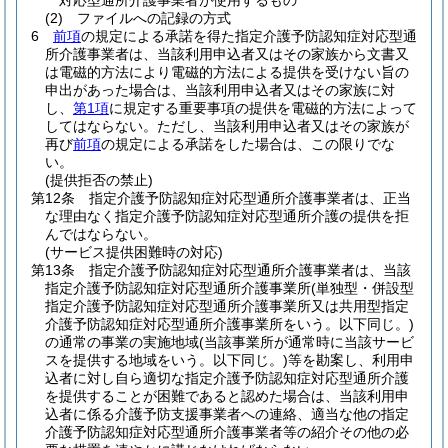
対応型通所介護事業者が使用するもの
(2)
ファイルへの記録の方式
6
前項
の規定による承諾を得た指定介護予防認知症対応型通
所介護事業者は、当該利用申込者又はその家族から文書又
は電磁的方法により電磁的方法による提供を受けない旨の
申出があった場合は、当該利用申込者又はその家族に対
し、
第1項
に規定する重要事項の提供を電磁的方法によって
してはならない。
ただし、当該利用申込者又はその家族が
再び
前項
の規定による承諾をした場合は、この限りでな
い。
(提供拒否の禁止)
第12条
指定介護予防認知症対応型通所介護事業者は、正当
な理由なく指定介護予防認知症対応型通所介護の提供を拒
んではならない。
(サービス提供困難時の対応)
第13条
指定介護予防認知症対応型通所介護事業者は、当該
指定介護予防認知症対応型通所介護事業所
(単独型・併設型
指定介護予防認知症対応型通所介護事業所又は共用型指定
介護予防認知症対応型通所介護事業所をいう。以下同じ。)
の通常の事業の実施地域
(当該事業所が通常時に当該サービ
スを提供する地域をいう。以下同じ。)
等を勘案し、利用申
込者に対し自ら適切な指定介護予防認知症対応型通所介護
を提供することが困難であると認めた場合は、当該利用申
込者に係る介護予防支援事業者への連絡、適当な他の指定
介護予防認知症対応型通所介護事業者等の紹介その他の必