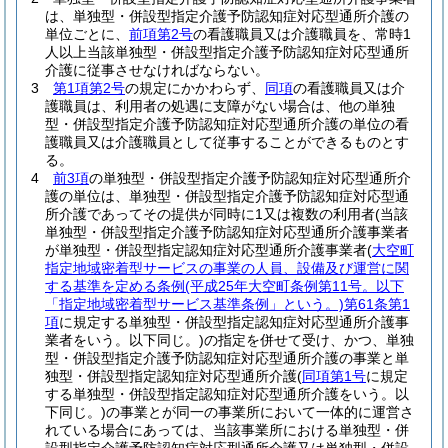
は、単独型・併設型指定介護予防認知症対応型通所介護の
単位ごとに、
前項第2号
の看護職員又は介護職員を、常時1
人以上当該単独型・併設型指定介護予防認知症対応型通所
介護に従事させなければならない。
3
第1項第2号
の規定にかかわらず、
同項
の看護職員又は介
護職員は、利用者の処遇に支障がない場合は、他の単独
型・併設型指定介護予防認知症対応型通所介護の単位の看
護職員又は介護職員として従事することができるものとす
る。
4
前3項
の単独型・併設型指定介護予防認知症対応型通所介
護の単位は、単独型・併設型指定介護予防認知症対応型通
所介護であってその提供が同時に1又は複数の利用者
(当該
単独型・併設型指定介護予防認知症対応型通所介護事業者
が単独型・併設型指定認知症対応型通所介護事業者
(
大空町
指定地域密着型サービスの事業の人員、設備及び運営に関
する基準を定める条例
(平成25年大空町条例第11号。以下
「指定地域密着型サービス基準条例」という。)
第61条第1
項
に規定する単独型・併設型指定認知症対応型通所介護事
業者をいう。以下同じ。)
の指定を併せて受け、かつ、単独
型・併設型指定介護予防認知症対応型通所介護の事業と単
独型・併設型指定認知症対応型通所介護
(
同項第1号
に規定
する単独型・併設型指定認知症対応型通所介護をいう。以
下同じ。)
の事業とが同一の事業所において一体的に運営さ
れている場合にあっては、当該事業所における単独型・併