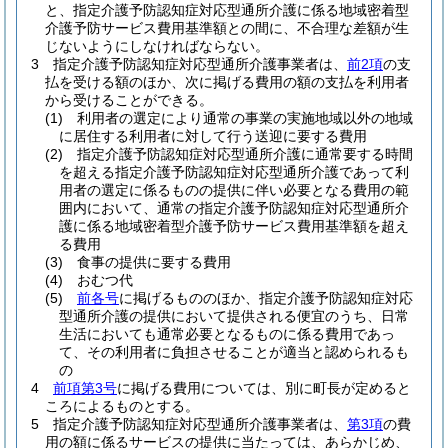
と、指定介護予防認知症対応型通所介護に係る地域密着型
介護予防サービス費用基準額との間に、不合理な差額が生
じないようにしなければならない。
3
指定介護予防認知症対応型通所介護事業者は、
前2項
の支
払を受ける額のほか、次に掲げる費用の額の支払を利用者
から受けることができる。
(1)
利用者の選定により通常の事業の実施地域以外の地域
に居住する利用者に対して行う送迎に要する費用
(2)
指定介護予防認知症対応型通所介護に通常要する時間
を超える指定介護予防認知症対応型通所介護であって利
用者の選定に係るものの提供に伴い必要となる費用の範
囲内において、通常の指定介護予防認知症対応型通所介
護に係る地域密着型介護予防サービス費用基準額を超え
る費用
(3)
食事の提供に要する費用
(4)
おむつ代
(5)
前各号
に掲げるもののほか、指定介護予防認知症対応
型通所介護の提供において提供される便宜のうち、日常
生活においても通常必要となるものに係る費用であっ
て、その利用者に負担させることが適当と認められるも
の
4
前項第3号
に掲げる費用については、別に町長が定めると
ころによるものとする。
5
指定介護予防認知症対応型通所介護事業者は、
第3項
の費
用の額に係るサービスの提供に当たっては、あらかじめ、