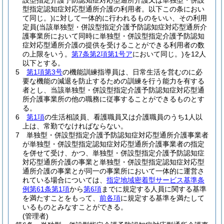
設型指定介護予防認知症対応型通所介護又は単独型・併設
型指定認知症対応型通所介護の利用者。以下この条におい
て同じ。)
に対して一体的に行われるものをいい、その利用
定員
(当該単独型・併設型指定介護予防認知症対応型通所介
護事業所において同時に単独型・併設型指定介護予防認知
症対応型通所介護の提供を受けることができる利用者の数
の上限をいう。
第7条第2項第1号ア
において同じ。)
を12人
以下とする。
5
第1項第3号
の機能訓練指導員は、日常生活を営むのに必
要な機能の減退を防止するための訓練を行う能力を有する
者とし、当該単独型・併設型指定介護予防認知症対応型通
所介護事業所の他の職務に従事することができるものとす
る。
6
第1項
の生活相談員、看護職員又は介護職員のうち1人以
上は、常勤でなければならない。
7
単独型・併設型指定介護予防認知症対応型通所介護事業者
が単独型・併設型指定認知症対応型通所介護事業者の指定
を併せて受け、かつ、単独型・併設型指定介護予防認知症
対応型通所介護の事業と単独型・併設型指定認知症対応型
通所介護の事業とが同一の事業所において一体的に運営さ
れている場合については、
指定地域密着型サービス基準条
例第61条第1項
から
第6項
までに規定する人員に関する基準
を満たすことをもって、
前各項
に規定する基準を満たして
いるものとみなすことができる。
(管理者)