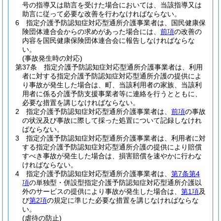
号の指導又は助言を受けた場合においては、当該指導又は
助言に従って必要な改善を行わなければならない。
6
指定介護予防認知症対応型通所介護事業者は、国民健康保
険団体連合会からの求めがあった場合には、
前項
の改善の
内容を国民健康保険団体連合会に報告しなければならな
い。
(事故発生時の対応)
第37条
指定介護予防認知症対応型通所介護事業者は、利用
者に対する指定介護予防認知症対応型通所介護の提供によ
り事故が発生した場合は、町、当該利用者の家族、当該利
用者に係る介護予防支援事業者等に連絡を行うとともに、
必要な措置を講じなければならない。
2
指定介護予防認知症対応型通所介護事業者は、
前項
の事故
の状況及び事故に際して採った処置について記録しなけれ
ばならない。
3
指定介護予防認知症対応型通所介護事業者は、利用者に対
する指定介護予防認知症対応型通所介護の提供により賠償
すべき事故が発生した場合は、損害賠償を速やかに行わな
ければならない。
4
指定介護予防認知症対応型通所介護事業者は、
第7条第4
項
の単独型・併設型指定介護予防認知症対応型通所介護以
外のサービスの提供により事故が発生した場合は、
第1項
及
び
第2項
の規定に準じた必要な措置を講じなければならな
い。
(虐待の防止)