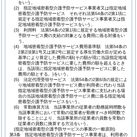
をいう。
(2)
指定地域密着型介護予防サービス事業者又は指定地域
密着型介護予防サービス それぞれ法第54条の2第1項に
規定する指定地域密着型介護予防サービス事業者又は指
定地域密着型介護予防サービスをいう。
(3)
利用料 法第54条の2第1項に規定する地域密着型介護
予防サービス費の支給の対象となる費用に係る対価をい
う。
(4)
地域密着型介護予防サービス費用基準額 法第54条の
2第2項第1号又は第2号に規定する厚生労働大臣が定める
基準により算定した費用の額
(その額が現に当該指定地域
密着型介護予防サービスに要した費用の額を超えるとき
は、当該現に指定地域密着型介護予防サービスに要した
費用の額とする。)
をいう。
(5)
法定代理受領サービス 法第54条の2第6項の規定によ
り地域密着型介護予防サービス費が利用者に代わり当該
指定地域密着型介護予防サービス事業者に支払われる場
合の当該地域密着型介護予防サービス費に係る指定地域
密着型介護予防サービスをいう。
(6)
常勤換算方法 当該事業所の従業者の勤務延時間数を
当該事業所において常勤の従業者が勤務すべき時間数で
除することにより、当該事業所の従業者の員数を常勤の
従業者の員数に換算する方法をいう。
(指定地域密着型介護予防サービスの事業の一般原則)
第3条
指定地域密着型介護予防サービス事業者は、利用者の