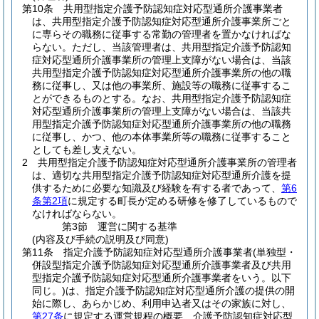
第10条
共用型指定介護予防認知症対応型通所介護事業者
は、共用型指定介護予防認知症対応型通所介護事業所ごと
に専らその職務に従事する常勤の管理者を置かなければな
らない。
ただし、当該管理者は、共用型指定介護予防認知
症対応型通所介護事業所の管理上支障がない場合は、当該
共用型指定介護予防認知症対応型通所介護事業所の他の職
務に従事し、又は他の事業所、施設等の職務に従事するこ
とができるものとする。
なお、共用型指定介護予防認知症
対応型通所介護事業所の管理上支障がない場合は、当該共
用型指定介護予防認知症対応型通所介護事業所の他の職務
に従事し、かつ、他の本体事業所等の職務に従事すること
としても差し支えない。
2
共用型指定介護予防認知症対応型通所介護事業所の管理者
は、適切な共用型指定介護予防認知症対応型通所介護を提
供するために必要な知識及び経験を有する者であって、
第6
条第2項
に規定する町長が定める研修を修了しているもので
なければならない。
第3節
運営に関する基準
(内容及び手続の説明及び同意)
第11条
指定介護予防認知症対応型通所介護事業者
(単独型・
併設型指定介護予防認知症対応型通所介護事業者及び共用
型指定介護予防認知症対応型通所介護事業者をいう。以下
同じ。)
は、指定介護予防認知症対応型通所介護の提供の開
始に際し、あらかじめ、利用申込者又はその家族に対し、
第27条
に規定する運営規程の概要、介護予防認知症対応型