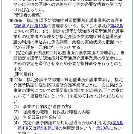
やかに主治の医師への連絡を行う等の必要な措置を講じな
ければならない。
(管理者の責務)
第26条
指定介護予防認知症対応型通所介護事業所の管理者
(
第6条
又は
第10条
の管理者をいう。以下この条及び
第42条
において同じ。)
は、指定介護予防認知症対応型通所介護事
業所の従業者の管理及び指定介護予防認知症対応型通所介
護の利用の申込みに係る調整、業務の実施状況の把握その
他の管理を一元的に行うものとする。
2
指定介護予防認知症対応型通所介護事業所の管理者は、当
該指定介護予防認知症対応型通所介護事業所の従業者にこ
の節の規定を遵守させるため必要な指揮命令を行うものと
する。
(運営規程)
第27条
指定介護予防認知症対応型通所介護事業者は、指定
介護予防認知症対応型通所介護事業所ごとに、次に掲げる
事業の運営についての重要事項に関する規程
(以下この章に
おいて「運営規程」という。)
を定めておかなければならな
い。
(1)
事業の目的及び運営の方針
(2)
従業者の職種、員数及び職務の内容
(3)
営業日及び営業時間
(4)
指定介護予防認知症対応型通所介護の利用定員
(
第5条
第4項
又は
第9条第1項
の利用定員をいう。
第29条
におい
て同じ。)