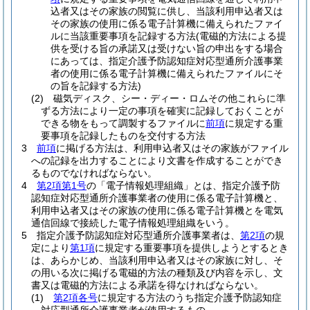
込者又はその家族の閲覧に供し、当該利用申込者又は
その家族の使用に係る電子計算機に備えられたファイ
ルに当該重要事項を記録する方法
(電磁的方法による提
供を受ける旨の承諾又は受けない旨の申出をする場合
にあっては、指定介護予防認知症対応型通所介護事業
者の使用に係る電子計算機に備えられたファイルにそ
の旨を記録する方法)
(2)
磁気ディスク、シー・ディー・ロムその他これらに準
ずる方法により一定の事項を確実に記録しておくことが
できる物をもって調製するファイルに
前項
に規定する重
要事項を記録したものを交付する方法
3
前項
に掲げる方法は、利用申込者又はその家族がファイル
への記録を出力することにより文書を作成することができ
るものでなければならない。
4
第2項第1号
の「電子情報処理組織」とは、指定介護予防
認知症対応型通所介護事業者の使用に係る電子計算機と、
利用申込者又はその家族の使用に係る電子計算機とを電気
通信回線で接続した電子情報処理組織をいう。
5
指定介護予防認知症対応型通所介護事業者は、
第2項
の規
定により
第1項
に規定する重要事項を提供しようとするとき
は、あらかじめ、当該利用申込者又はその家族に対し、そ
の用いる次に掲げる電磁的方法の種類及び内容を示し、文
書又は電磁的方法による承諾を得なければならない。
(1)
第2項各号
に規定する方法のうち指定介護予防認知症