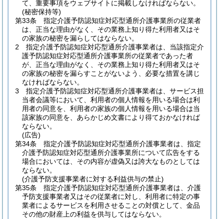
て、重要事項をウェブサイトに掲載しなければならない。
(秘密保持等)
第33条
指定介護予防認知症対応型通所介護事業所の従業者
は、正当な理由がなく、その業務上知り得た利用者又はそ
の家族の秘密を漏らしてはならない。
2
指定介護予防認知症対応型通所介護事業者は、当該指定介
護予防認知症対応型通所介護事業所の従業者であった者
が、正当な理由がなく、その業務上知り得た利用者又はそ
の家族の秘密を漏らすことがないよう、必要な措置を講じ
なければならない。
3
指定介護予防認知症対応型通所介護事業者は、サービス担
当者会議等において、利用者の個人情報を用いる場合は利
用者の同意を、利用者の家族の個人情報を用いる場合は当
該家族の同意を、あらかじめ文書により得ておかなければ
ならない。
(広告)
第34条
指定介護予防認知症対応型通所介護事業者は、指定
介護予防認知症対応型通所介護事業所について広告をする
場合においては、その内容が虚偽又は誇大なものとしては
ならない。
(介護予防支援事業者に対する利益供与の禁止)
第35条
指定介護予防認知症対応型通所介護事業者は、介護
予防支援事業者又はその従業者に対し、利用者に特定の事
業者によるサービスを利用させることの対償として、金品
その他の財産上の利益を供与してはならない。