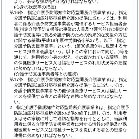
よう、必要な援助を行わなければならない。
(心身の状況等の把握)
第16条
指定介護予防認知症対応型通所介護事業者は、指定
介護予防認知症対応型通所介護の提供に当たっては、利用
者に係る介護予防支援事業者が開催するサービス担当者会
議
(指定介護予防支援等の事業の人員及び運営並びに指定介
護予防支援等に係る介護予防のための効果的な支援の方法
に関する基準
(平成18年厚生労働省令第37号。以下「指定
介護予防支援等基準」という。)
第30条第9号に規定するサ
ービス担当者会議をいう。以下この章において同じ。)
等を
通じて、利用者の心身の状況、その置かれている環境、他
の保健医療サービス又は福祉サービスの利用状況等の把握
に努めなければならない。
(介護予防支援事業者等との連携)
第17条
指定介護予防認知症対応型通所介護事業者は、指定
介護予防認知症対応型通所介護を提供するに当たっては、
介護予防支援事業者その他保健医療サービス又は福祉サー
ビスを提供する者との密接な連携に努めなければならな
い。
2
指定介護予防認知症対応型通所介護事業者は、指定介護予
防認知症対応型通所介護の提供の終了に際しては、利用者
又はその家族に対して適切な指導を行うとともに、当該利
用者に係る介護予防支援事業者に対する情報の提供及び保
健医療サービス又は福祉サービスを提供する者との密接な
連携に努めなければならない。