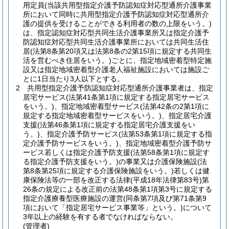
用定員
(当該共用型指定介護予防認知症対応型通所介護事業
所において同時に共用型指定介護予防認知症対応型通所介
護の提供を受けることができる利用者の数の上限をいう。)
は、指定認知症対応型共同生活介護事業所又は指定介護予
防認知症対応型共同生活介護事業所においては共同生活住
居
(法第8条第20項又は法第8条の2第15項に規定する共同生
活を営むべき住居をいう。)
ごとに、指定地域密着型特定施
設又は指定地域密着型介護老人福祉施設においては施設ご
とに1日当たり3人以下とする。
2
共用型指定介護予防認知症対応型通所介護事業者は、指定
居宅サービス
(法第41条第1項に規定する指定居宅サービス
をいう。)
、指定地域密着型サービス
(法第42条の2第1項に
規定する指定地域密着型サービスをいう。)
、指定居宅介護
支援
(法第46条第1項に規定する指定居宅介護支援をい
う。)
、指定介護予防サービス
(法第53条第1項に規定する指
定介護予防サービスをいう。)
、指定地域密着型介護予防サ
ービス若しくは指定介護予防支援
(法第58条第1項に規定す
る指定介護予防支援をいう。)
の事業又は介護保険施設
(法
第8条第25項に規定する介護保険施設をいう。)
若しくは健
康保険法等の一部を改正する法律
(平成18年法律第83号)
第
26条の規定による改正前の法第48条第1項第3号に規定する
指定介護療養型医療施設の運営
(同条第7項及び第71条第9
項において「指定居宅サービス事業等」という。)
について
3年以上の経験を有する者でなければならない。
(管理者)