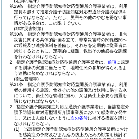
(定員の遵守)
第29条
指定介護予防認知症対応型通所介護事業者は、利用
定員を超えて指定介護予防認知症対応型通所介護の提供を
行ってはならない。
ただし、災害その他のやむを得ない事
情がある場合は、この限りでない。
(非常災害対策)
第30条
指定介護予防認知症対応型通所介護事業者は、非常
災害に関する具体的計画を立て、非常災害時の関係機関へ
の通報及び連携体制を整備し、それらを定期的に従業者に
周知するとともに、定期的に避難、救出その他必要な訓練
を行わなければならない。
2
指定介護予防認知症対応型通所介護事業者は、
前項
に規定
する訓練の実施に当たって、地域住民の参加が得られるよ
う連携に努めなければならない。
(衛生管理等)
第31条
指定介護予防認知症対応型通所介護事業者は、利用
者の使用する施設、食器その他の設備又は飲用に供する水
について、衛生的な管理に努め、又は衛生上必要な措置を
講じなければならない。
2
指定介護予防認知症対応型通所介護事業者は、当該指定介
護予防認知症対応型通所介護事業所において感染症が発生
し、又はまん延しないように
次の各号
に掲げる措置を講じ
なければならない。
(1)
当該指定介護予防認知症対応型通所介護事業所におけ
る感染症の予防及びまん延の防止のための対策を検討す