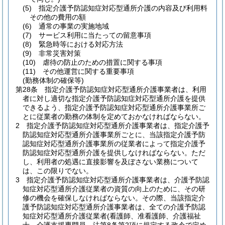
(5)
指定介護予防認知症対応型通所介護の内容及び利用料
その他の費用の額
(6)
通常の事業の実施地域
(7)
サービス利用に当たっての留意事項
(8)
緊急時等における対応方法
(9)
非常災害対策
(10)
虐待の防止のための措置に関する事項
(11)
その他運営に関する重要事項
(勤務体制の確保等)
第28条
指定介護予防認知症対応型通所介護事業者は、利用
者に対し適切な指定介護予防認知症対応型通所介護を提供
できるよう、指定介護予防認知症対応型通所介護事業所ご
とに従業者の勤務の体制を定めておかなければならない。
2
指定介護予防認知症対応型通所介護事業者は、指定介護予
防認知症対応型通所介護事業所ごとに、当該指定介護予防
認知症対応型通所介護事業所の従業者によって指定介護予
防認知症対応型通所介護を提供しなければならない。
ただ
し、利用者の処遇に直接影響を及ぼさない業務について
は、この限りでない。
3
指定介護予防認知症対応型通所介護事業者は、介護予防認
知症対応型通所介護従業者の資質の向上のために、その研
修の機会を確保しなければならない。
その際、当該指定介
護予防認知症対応型通所介護事業者は、全ての介護予防認
知症対応型通所介護従業者
(看護師、准看護師、介護福祉