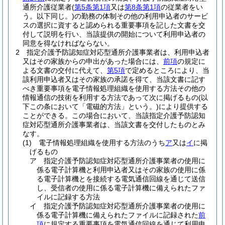
通所介護従業者
(
第5条第1項
又は
第8条第1項
の従業者をい
う。以下同じ。)
の勤務の体制その他の利用申込者のサービ
スの選択に資すると認められる重要事項を記した文書を交
付して説明を行い、当該提供の開始について利用申込者の
同意を得なければならない。
2
指定介護予防認知症対応型通所介護事業者は、利用申込者
又はその家族からの申出があった場合には、
前項
の規定に
よる文書の交付に代えて、
第5項
で定めるところにより、当
該利用申込者又はその家族の承諾を得て、当該文書に記す
べき重要事項を電子情報処理組織を使用する方法その他の
情報通信の技術を利用する方法であって次に掲げるもの
(以
下この条において「電磁的方法」という。)
により提供する
ことができる。
この場合において、当該指定介護予防認知
症対応型通所介護事業者は、当該文書を交付したものとみ
なす。
(1)
電子情報処理組織を使用する方法のうち
ア
又は
イ
に掲
げるもの
ア
指定介護予防認知症対応型通所介護事業者の使用に
係る電子計算機と利用申込者又はその家族の使用に係
る電子計算機とを接続する電気通信回線を通じて送信
し、受信者の使用に係る電子計算機に備えられたファ
イルに記録する方法
イ
指定介護予防認知症対応型通所介護事業者の使用に
係る電子計算機に備えられたファイルに記録された
前
項
に規定する重要事項を電気通信回線を通じて利用申