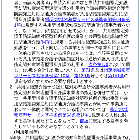
者、当該入居者又は当該入所者の数と当該共用型指定介護
予防認知症対応型通所介護の利用者
(当該共用型指定介護予
防認知症対応型通所介護事業者が共用型指定認知症対応型
通所介護事業者
(
指定地域密着型サービス基準条例第64条第
1項
に規定する共用型指定認知症対応型通所介護事業者をい
う。以下同じ。)
の指定を併せて受け、かつ、共用型指定介
護予防認知症対応型通所介護の事業と共用型指定認知症対
応型通所介護
(
同項
に規定する共用型指定認知症対応型通所
介護をいう。以下同じ。)
の事業とが同一の事業所において
一体的に運営されている場合にあっては、当該事業所にお
ける共用型指定介護予防認知症対応型通所介護又は共用型
指定認知症対応型通所介護の利用者。
次条第1項
において同
じ。)
の数を合計した数について、
第71条
又は
指定地域密着
型サービス基準条例第110条
、
第130条
若しくは
第151条
の
規定を満たすために必要な数以上とする。
2
共用型指定介護予防認知症対応型通所介護事業者が共用型
指定認知症対応型通所介護事業者の指定を併せて受け、か
つ、共用型指定介護予防認知症対応型通所介護の事業と共
用型指定認知症対応型通所介護の事業とが同一の事業所に
おいて一体的に運営されている場合については、
指定地域
密着型サービス基準条例第64条第1項
に規定する人員に関
する基準を満たすことをもって、
前項
に規定する基準を満
たしているものとみなすことができる。
(利用定員等)
第9条
共用型指定介護予防認知症対応型通所介護事業所の利