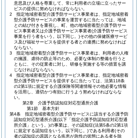
意思及び人格を尊重して、常に利用者の立場に立ったサー
ビスの提供に努めなければならない。
2
指定地域密着型介護予防サービス事業者は、指定地域密着
型介護予防サービスの事業を運営するに当たっては、地域
との結び付きを重視し、町、他の地域密着型介護予防サー
ビス事業者又は介護予防サービス事業者
(介護予防サービス
事業を行う者をいう。以下同じ。)
その他の保健医療サービ
ス及び福祉サービスを提供する者との連携に努めなければ
ならない。
3
指定地域密着型介護予防サービス事業者は、利用者の人権
の擁護、虐待の防止等のため、必要な体制の整備を行うと
ともに、その従業者に対し、研修を実施する等の措置を講
じなければならない。
4
指定地域密着型介護予防サービス事業者は、指定地域密着
型介護予防サービスを提供するに当たっては、法第118条
の2第1項に規定する介護保険等関連情報その他必要な情報
を活用し、適切かつ有効に行うよう努めなければならな
い。
第2章
介護予防認知症対応型通所介護
第1節
基本方針
第4条
指定地域密着型介護予防サービスに該当する介護予防
認知症対応型通所介護
(以下「指定介護予防認知症対応型通
所介護」という。)
の事業は、その認知症
(法第5条の2第1項
に規定する認知症をいう。以下同じ。)
である利用者
(その
者の認知症の原因となる疾患が急性の状態にある者を除