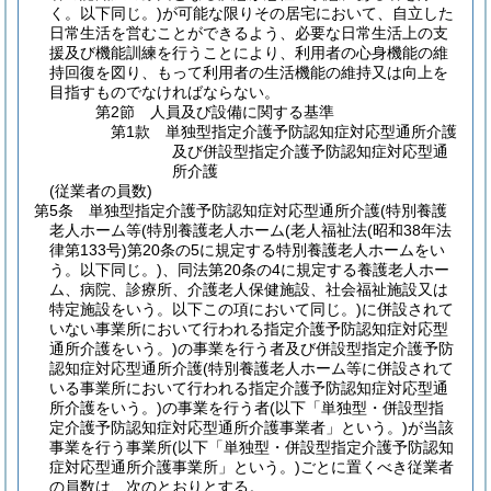
く。以下同じ。)
が可能な限りその居宅において、自立した
日常生活を営むことができるよう、必要な日常生活上の支
援及び機能訓練を行うことにより、利用者の心身機能の維
持回復を図り、もって利用者の生活機能の維持又は向上を
目指すものでなければならない。
第2節
人員及び設備に関する基準
第1款
単独型指定介護予防認知症対応型通所介護
及び併設型指定介護予防認知症対応型通
所介護
(従業者の員数)
第5条
単独型指定介護予防認知症対応型通所介護
(特別養護
老人ホーム等
(特別養護老人ホーム
(老人福祉法
(昭和38年法
律第133号)
第20条の5に規定する特別養護老人ホームをい
う。以下同じ。)
、同法第20条の4に規定する養護老人ホー
ム、病院、診療所、介護老人保健施設、社会福祉施設又は
特定施設をいう。以下この項において同じ。)
に併設されて
いない事業所において行われる指定介護予防認知症対応型
通所介護をいう。)
の事業を行う者及び併設型指定介護予防
認知症対応型通所介護
(特別養護老人ホーム等に併設されて
いる事業所において行われる指定介護予防認知症対応型通
所介護をいう。)
の事業を行う者
(以下「単独型・併設型指
定介護予防認知症対応型通所介護事業者」という。)
が当該
事業を行う事業所
(以下「単独型・併設型指定介護予防認知
症対応型通所介護事業所」という。)
ごとに置くべき従業者
の員数は、次のとおりとする。