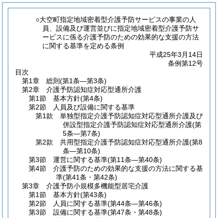
○大空町指定地域密着型介護予防サービスの事業の人
員、設備及び運営並びに指定地域密着型介護予防サ
ービスに係る介護予防のための効果的な支援の方法
に関する基準を定める条例
平成25年3月14日
条例第12号
目次
第1章
総則
(第1条―第3条)
第2章
介護予防認知症対応型通所介護
第1節
基本方針
(第4条)
第2節
人員及び設備に関する基準
第1款
単独型指定介護予防認知症対応型通所介護及び
併設型指定介護予防認知症対応型通所介護
(第
5条―第7条)
第2款
共用型指定介護予防認知症対応型通所介護
(第8
条―第10条)
第3節
運営に関する基準
(第11条―第40条)
第4節
介護予防のための効果的な支援の方法に関する基
準
(第41条・第42条)
第3章
介護予防小規模多機能型居宅介護
第1節
基本方針
(第43条)
第2節
人員に関する基準
(第44条―第46条)
第3節
設備に関する基準
(第47条・第48条)