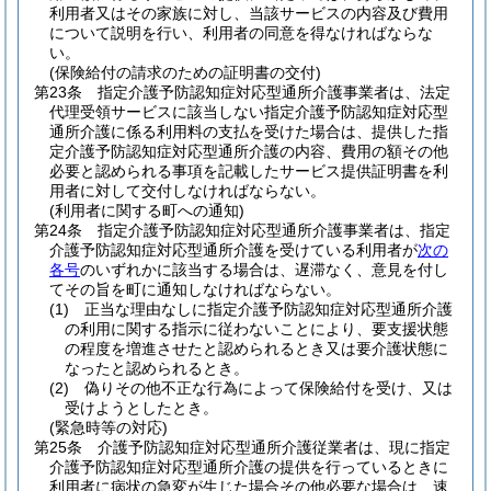
利用者又はその家族に対し、当該サービスの内容及び費用
について説明を行い、利用者の同意を得なければならな
い。
(保険給付の請求のための証明書の交付)
第23条
指定介護予防認知症対応型通所介護事業者は、法定
代理受領サービスに該当しない指定介護予防認知症対応型
通所介護に係る利用料の支払を受けた場合は、提供した指
定介護予防認知症対応型通所介護の内容、費用の額その他
必要と認められる事項を記載したサービス提供証明書を利
用者に対して交付しなければならない。
(利用者に関する町への通知)
第24条
指定介護予防認知症対応型通所介護事業者は、指定
介護予防認知症対応型通所介護を受けている利用者が
次の
各号
のいずれかに該当する場合は、遅滞なく、意見を付し
てその旨を町に通知しなければならない。
(1)
正当な理由なしに指定介護予防認知症対応型通所介護
の利用に関する指示に従わないことにより、要支援状態
の程度を増進させたと認められるとき又は要介護状態に
なったと認められるとき。
(2)
偽りその他不正な行為によって保険給付を受け、又は
受けようとしたとき。
(緊急時等の対応)
第25条
介護予防認知症対応型通所介護従業者は、現に指定
介護予防認知症対応型通所介護の提供を行っているときに
利用者に病状の急変が生じた場合その他必要な場合は、速