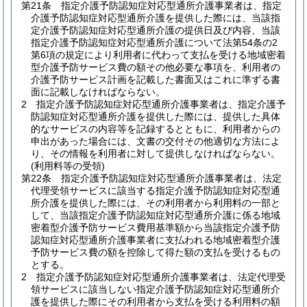
第21条
指定介護予防認知症対応型通所介護事業者は、指定
介護予防認知症対応型通所介護を提供した際には、当該指
定介護予防認知症対応型通所介護の提供日及び内容、当該
指定介護予防認知症対応型通所介護について法第54条の2
第6項の規定により利用者に代わって支払を受ける地域密着
型介護予防サービス費の額その他必要な事項を、利用者の
介護予防サービス計画を記載した書面又はこれに準ずる書
面に記載しなければならない。
2
指定介護予防認知症対応型通所介護事業者は、指定介護予
防認知症対応型通所介護を提供した際には、提供した具体
的なサービスの内容等を記録するとともに、利用者からの
申出があった場合には、文書の交付その他適切な方法によ
り、その情報を利用者に対して提供しなければならない。
(利用料等の受領)
第22条
指定介護予防認知症対応型通所介護事業者は、法定
代理受領サービスに該当する指定介護予防認知症対応型通
所介護を提供した際には、その利用者から利用料の一部と
して、当該指定介護予防認知症対応型通所介護に係る地域
密着型介護予防サービス費用基準額から当該指定介護予防
認知症対応型通所介護事業者に支払われる地域密着型介護
予防サービス費の額を控除して得た額の支払を受けるもの
とする。
2
指定介護予防認知症対応型通所介護事業者は、法定代理受
領サービスに該当しない指定介護予防認知症対応型通所介
護を提供した際にその利用者から支払を受ける利用料の額