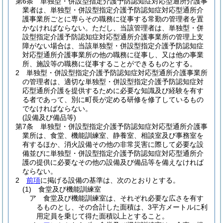
第6条
単独型・併設型指定介護予防認知症対応型通所介護事
業者は、単独型・併設型指定介護予防認知症対応型通所介
護事業所ごとに専らその職務に従事する常勤の管理者を置
かなければならない。
ただし、当該管理者は、単独型・併
設型指定介護予防認知症対応型通所介護事業所の管理上支
障がない場合は、当該単独型・併設型指定介護予防認知症
対応型通所介護事業所の他の職務に従事し、又は他の事業
所、施設等の職務に従事することができるものとする。
2
単独型・併設型指定介護予防認知症対応型通所介護事業所
の管理者は、適切な単独型・併設型指定介護予防認知症対
応型通所介護を提供するために必要な知識及び経験を有す
る者であって、別に町長が定める研修を修了しているもの
でなければならない。
(設備及び備品等)
第7条
単独型・併設型指定介護予防認知症対応型通所介護事
業所は、食堂、機能訓練室、静養室、相談室及び事務室を
有するほか、消火設備その他の非常災害に際して必要な設
備並びに単独型・併設型指定介護予防認知症対応型通所介
護の提供に必要なその他の設備及び備品等を備えなければ
ならない。
2
前項
に掲げる設備の基準は、次のとおりとする。
(1)
食堂及び機能訓練室
ア
食堂及び機能訓練室は、それぞれ必要な広さを有す
るものとし、その合計した面積は、3平方メートルに利
用定員を乗じて得た面積以上とすること。