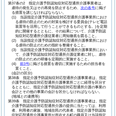
第37条の2
指定介護予防認知症対応型通所介護事業者は、
虐待の発生又はその再発を防止するため、
次の各号
に掲げ
る措置を講じなければならない。
(1)
当該指定介護予防認知症対応型通所介護事業所におけ
る虐待の防止のための対策を検討する委員会
(テレビ電話
装置等を活用して行うことができるものとする。)
を定期
的に開催するとともに、その結果について、介護予防認
知症対応型通所介護従業者に周知徹底を図ること。
(2)
当該指定介護予防認知症対応型通所介護事業所におけ
る虐待の防止のための指針を整備すること。
(3)
当該指定介護予防認知症対応型通所介護事業所におい
て、介護予防認知症対応型通所介護従業者に対し、虐待
の防止のための研修を定期的に実施すること。
(4)
前3号
に掲げる措置を適切に実施するための担当者を
置くこと。
(会計の区分)
第38条
指定介護予防認知症対応型通所介護事業者は、指定
介護予防認知症対応型通所介護事業所ごとに経理を区分す
るとともに、指定介護予防認知症対応型通所介護の事業の
会計とその他の事業の会計を区分しなければならない。
(地域との連携等)
第39条
指定介護予防認知症対応型通所介護事業者は、指定
介護予防認知症対応型通所介護の提供に当たっては、利用
者、利用者の家族、地域住民の代表者、指定介護予防認知
症対応型通所介護事業所が所在する町の職員又は当該指定