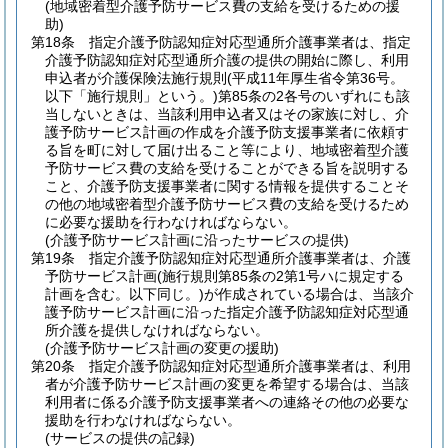
(地域密着型介護予防サービス費の支給を受けるための援
助)
第18条
指定介護予防認知症対応型通所介護事業者は、指定
介護予防認知症対応型通所介護の提供の開始に際し、利用
申込者が介護保険法施行規則
(平成11年厚生省令第36号。
以下「施行規則」という。)
第85条の2各号のいずれにも該
当しないときは、当該利用申込者又はその家族に対し、介
護予防サービス計画の作成を介護予防支援事業者に依頼す
る旨を町に対して届け出ること等により、地域密着型介護
予防サービス費の支給を受けることができる旨を説明する
こと、介護予防支援事業者に関する情報を提供することそ
の他の地域密着型介護予防サービス費の支給を受けるため
に必要な援助を行わなければならない。
(介護予防サービス計画に沿ったサービスの提供)
第19条
指定介護予防認知症対応型通所介護事業者は、介護
予防サービス計画
(施行規則第85条の2第1号ハに規定する
計画を含む。以下同じ。)
が作成されている場合は、当該介
護予防サービス計画に沿った指定介護予防認知症対応型通
所介護を提供しなければならない。
(介護予防サービス計画の変更の援助)
第20条
指定介護予防認知症対応型通所介護事業者は、利用
者が介護予防サービス計画の変更を希望する場合は、当該
利用者に係る介護予防支援事業者への連絡その他の必要な
援助を行わなければならない。
(サービスの提供の記録)