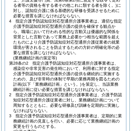
士、介護支援専門員、法第8条第2項に規定する政令で定め
る者等の資格を有する者その他これに類する者を除く。)
に
対し、認知症介護に係る基礎的な研修を受講させるために
必要な措置を講じなければならない。
4
指定介護予防認知症対応型通所介護事業者は、適切な指定
介護予防認知症対応型通所介護の提供を確保する観点か
ら、職場において行われる性的な言動又は優越的な関係を
背景とした言動であって業務上必要かつ相当な範囲を超え
たものにより介護予防認知症対応型通所介護従業者の就業
環境が害されることを防止するための方針の明確化等の必
要な措置を講じなければならない。
(業務継続計画の策定等)
第28条の2
指定介護予防認知症対応型通所介護事業者は、
感染症や非常災害の発生時において、利用者に対する指定
介護予防認知症対応型通所介護の提供を継続的に実施する
ための、及び非常時の体制で早期の業務再開を図るための
計画
(以下「業務継続計画」という。)
を策定し、当該業務
継続計画に従い必要な措置を講じなければならない。
2
指定介護予防認知症対応型通所介護事業者は、介護予防認
知症対応型通所介護従業者に対し、業務継続計画について
周知するとともに、必要な研修及び訓練を定期的に実施し
なければならない。
3
指定介護予防認知症対応型通所介護事業者は、定期的に業
務継続計画の見直しを行い、必要に応じて業務継続計画の
変更を行うものとする。