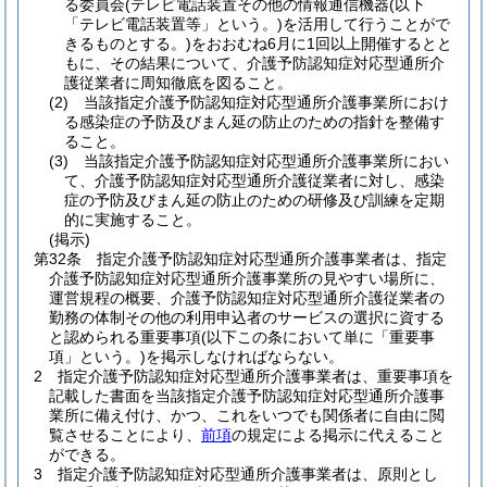
る委員会
(テレビ電話装置その他の情報通信機器
(以下
「テレビ電話装置等」という。)
を活用して行うことがで
きるものとする。)
をおおむね6月に1回以上開催するとと
もに、その結果について、介護予防認知症対応型通所介
護従業者に周知徹底を図ること。
(2)
当該指定介護予防認知症対応型通所介護事業所におけ
る感染症の予防及びまん延の防止のための指針を整備す
ること。
(3)
当該指定介護予防認知症対応型通所介護事業所におい
て、介護予防認知症対応型通所介護従業者に対し、感染
症の予防及びまん延の防止のための研修及び訓練を定期
的に実施すること。
(掲示)
第32条
指定介護予防認知症対応型通所介護事業者は、指定
介護予防認知症対応型通所介護事業所の見やすい場所に、
運営規程の概要、介護予防認知症対応型通所介護従業者の
勤務の体制その他の利用申込者のサービスの選択に資する
と認められる重要事項
(以下この条において単に「重要事
項」という。)
を掲示しなければならない。
2
指定介護予防認知症対応型通所介護事業者は、重要事項を
記載した書面を当該指定介護予防認知症対応型通所介護事
業所に備え付け、かつ、これをいつでも関係者に自由に閲
覧させることにより、
前項
の規定による掲示に代えること
ができる。
3
指定介護予防認知症対応型通所介護事業者は、原則とし