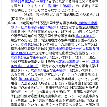
例第63条第1項
から
第3項
までに規定する設備に関する基準
を満たすことをもって、
第1項
から
第3項
までに規定する基
準を満たしているものとみなすことができる。
第2款
共用型指定介護予防認知症対応型通所介護
(従業者の員数)
第8条
指定認知症対応型共同生活介護事業所
(
指定地域密着
型サービス基準条例第110条第1項
に規定する指定認知症対
応型共同生活介護事業所をいう。以下同じ。)
若しくは指定
介護予防認知症対応型共同生活介護事業所
(
第71条第1項
に
規定する指定介護予防認知症対応型共同生活介護事業所を
いう。
次条第1項
において同じ。)
の居間若しくは食堂又は
指定地域密着型特定施設
(
指定地域密着型サービス基準条例
第129条第1項
に規定する指定地域密着型特定施設をいう。
次条第1項
及び
第44条第6項
において同じ。)
若しくは指定
地域密着型介護老人福祉施設
(
指定地域密着型サービス基準
条例第150条第1項
に規定する指定地域密着型介護老人福祉
施設をいう。
次条第1項
及び
第44条第6項
において同じ。)
の食堂若しくは共同生活室において、これらの事業所又は
施設
(
第10条第1項
において「本体事業所等」という。)
の利
用者、入居者又は入所者とともに行う指定介護予防認知症
対応型通所介護
(以下「共用型指定介護予防認知症対応型通
所介護」という。)
の事業を行う者
(以下「共用型指定介護
予防認知症対応型通所介護事業者」という。)
が当該事業を
行う事業所
(以下「共用型指定介護予防認知症対応型通所介
護事業所」という。)
に置くべき従業者の員数は、当該利用