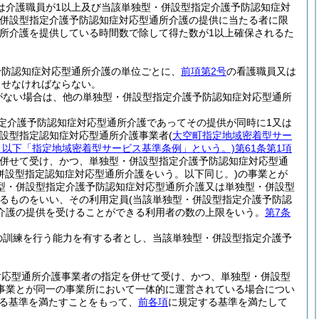
は介護職員が1以上及び当該単独型・併設型指定介護予防認知症対
・併設型指定介護予防認知症対応型通所介護の提供に当たる者に限
所介護を提供している時間数で除して得た数が1以上確保されるた
予防認知症対応型通所介護の単位ごとに、
前項第2号
の看護職員又は
させなければならない。
がない場合は、他の単独型・併設型指定介護予防認知症対応型通所
定介護予防認知症対応型通所介護であってその提供が同時に1又は
併設型指定認知症対応型通所介護事業者
(
大空町指定地域密着型サー
号。以下「指定地域密着型サービス基準条例」という。)
第61条第1項
併せて受け、かつ、単独型・併設型指定介護予防認知症対応型通
併設型指定認知症対応型通所介護をいう。以下同じ。)
の事業とが
型・併設型指定介護予防認知症対応型通所介護又は単独型・併設型
るものをいい、その利用定員
(当該単独型・併設型指定介護予防認
介護の提供を受けることができる利用者の数の上限をいう。
第7条
の訓練を行う能力を有する者とし、当該単独型・併設型指定介護予
。
対応型通所介護事業者の指定を併せて受け、かつ、単独型・併設型
事業とが同一の事業所において一体的に運営されている場合につい
る基準を満たすことをもって、
前各項
に規定する基準を満たして