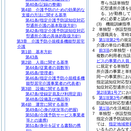
専ら当該単独型
第40条
(記録の整備)
応型通所介護を
第4節
介護予防のための効果的な
る。)
が勤務して
支援の方法に関する基準
めに必要と認め
第41条
(指定介護予防認知症対応
(3)
機能訓練指導
型通所介護の基本取扱方針)
2
単独型・併設型
第42条
(指定介護予防認知症対応
介護職員を、常時
型通所介護の具体的取扱方針)
3
第1項第2号
の規
第3章
介護予防小規模多機能型居宅
介護の単位の看護
介護
4
前3項
の単独型・
第1節
基本方針
複数の利用者
(当
第43条
ビスの事業の人員
第2節
人員に関する基準
に規定する単独型
第44条
(従業者の員数等)
所介護の事業と単
第45条
(管理者)
同一の事業所にお
第46条
(指定介護予防小規模多機
指定認知症対応型
能型居宅介護事業者の代表者)
知症対応型通所介
第3節
設備に関する基準
第2項第1号ア
にお
第47条
(登録定員及び利用定員)
5
第1項第3号
の機
第48条
(設備及び備品等)
防認知症対応型通
第4節
運営に関する基準
6
第1項
の生活相談
第49条
(心身の状況等の把握)
7
単独型・併設型
第50条
(介護予防サービス事業者
指定介護予防認知
等との連携)
ては、
指定地域密
第51条
(身分を証する書類の携
いるものとみなす
行)