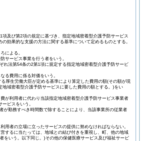
4第1項及び第2項の規定に基づき、指定地域密着型介護予防サービス
めの効果的な支援の方法に関する基準について定めるものとする。
ころによる。
予防サービス事業を行う者をいう。
れ法第54条の2第1項に規定する指定地域密着型介護予防サービ
となる費用に係る対価をいう。
定する厚生労働大臣が定める基準により算定した費用の額
(その額が現
定地域密着型介護予防サービスに要した費用の額とする。)
をい
ス費が利用者に代わり当該指定地域密着型介護予防サービス事業者
サービスをいう。
者が勤務すべき時間数で除することにより、当該事業所の従業者
に利用者の立場に立ったサービスの提供に努めなければならない。
運営するに当たっては、地域との結び付きを重視し、町、他の地域
者をいう。以下同じ。)
その他の保健医療サービス及び福祉サービ