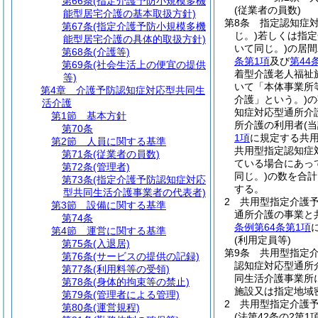
第66条
(指定介護予防小規模多機
(従業者の員数)
能型居宅介護の基本取扱方針)
第8条
指定認知症
第67条
(指定介護予防小規模多機
じ。)
若しくは指定
能型居宅介護の具体的取扱方針)
いて同じ。)
の居間
第68条
(介護等)
条第1項
及び
第44
第69条
(社会生活上の便宜の提供
着型介護老人福祉
等)
いて「本体事業所
第4章
介護予防認知症対応型共同生
介護」という。)
の
活介護
知症対応型通所介
第1節
基本方針
所介護の利用者
(
第70条
1項
に規定する共
第2節
人員に関する基準
共用型指定認知症
第71条
(従業者の員数)
ている場合にあっ
第72条
(管理者)
同じ。)
の数を合計
第73条
(指定介護予防認知症対応
する。
型共同生活介護事業者の代表者)
2
共用型指定介護
第3節
設備に関する基準
通所介護の事業と
第74条
条例第64条第1項
第4節
運営に関する基準
(利用定員等)
第75条
(入退居)
第9条
共用型指定
第76条
(サービスの提供の記録)
認知症対応型通所
第77条
(利用料等の受領)
同生活介護事業所
第78条
(身体的拘束等の禁止)
施設又は指定地域
第79条
(管理者による管理)
2
共用型指定介護
第80条
(運営規程)
(法第42条の2第