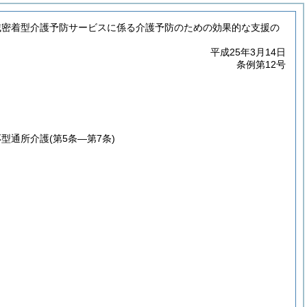
域密着型介護予防サービスに係る介護予防のための効果的な支援の
平成25年3月14日
条例第12号
応型通所介護
(第5条―第7条)