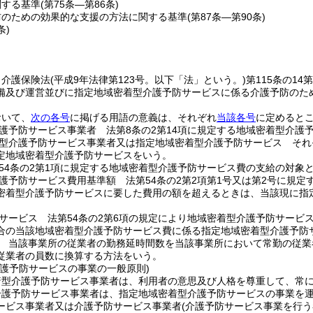
関する基準
(第75条―第86条)
防のための効果的な支援の方法に関する基準
(第87条―第90条)
条)
、介護保険法
(平成9年法律第123号。以下「法」という。)
第115条の1
備及び運営並びに指定地域密着型介護予防サービスに係る介護予防のた
おいて、
次の各号
に掲げる用語の意義は、それぞれ
当該各号
に定めると
護予防サービス事業者 法第8条の2第14項に規定する地域密着型介護
型介護予防サービス事業者又は指定地域密着型介護予防サービス それぞ
定地域密着型介護予防サービスをいう。
54条の2第1項に規定する地域密着型介護予防サービス費の支給の対象
護予防サービス費用基準額 法第54条の2第2項第1号又は第2号に規
密着型介護予防サービスに要した費用の額を超えるときは、当該現に指
サービス 法第54条の2第6項の規定により地域密着型介護予防サービ
合の当該地域密着型介護予防サービス費に係る指定地域密着型介護予防
 当該事業所の従業者の勤務延時間数を当該事業所において常勤の従業
従業者の員数に換算する方法をいう。
介護予防サービスの事業の一般原則)
着型介護予防サービス事業者は、利用者の意思及び人格を尊重して、常
介護予防サービス事業者は、指定地域密着型介護予防サービスの事業を
ービス事業者又は介護予防サービス事業者
(介護予防サービス事業を行う