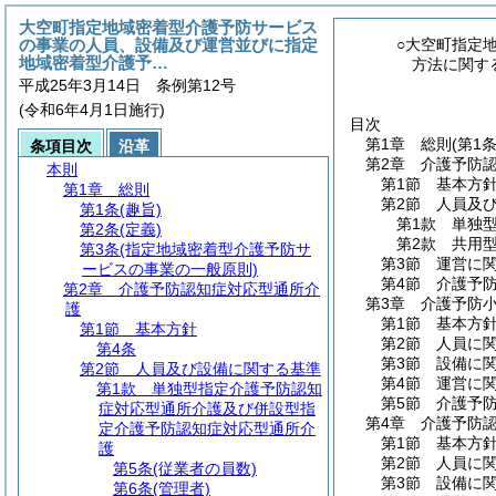
大空町指定地域密着型介護予防サービス
の事業の人員、設備及び運営並びに指定
○大空町指定
地域密着型介護予…
方法に関す
平成25年3月14日 条例第12号
(令和6年4月1日施行)
目次
第1章
総則
(第1
条項目次
沿革
第2章
介護予防
本則
第1節
基本方
第1章
総則
第2節
人員及
第1条
(趣旨)
第1款
単独
第2条
(定義)
第2款
共用
第3条
(指定地域密着型介護予防サ
第3節
運営に
ービスの事業の一般原則)
第4節
介護予
第2章
介護予防認知症対応型通所介
第3章
介護予防
護
第1節
基本方
第1節
基本方針
第2節
人員に
第4条
第3節
設備に
第2節
人員及び設備に関する基準
第4節
運営に
第1款
単独型指定介護予防認知
第5節
介護予
症対応型通所介護及び併設型指
第4章
介護予防
定介護予防認知症対応型通所介
第1節
基本方
護
第2節
人員に
第5条
(従業者の員数)
第3節
設備に
第6条
(管理者)