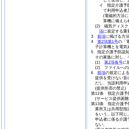
じて送信し、
イ
指定介護予
て利用申込者
(電磁的方法
算機に備えら
(2)
磁気ディスク
項
に規定する重
3
前項
に掲げる方
4
第2項第1号
の「
子計算機とを電気
5
指定介護予防認
その家族に対し、
(1)
第2項各号
に
(2)
ファイルへの
6
前項
の規定によ
提供を受けない旨
だし、当該利用申
(提供拒否の禁止)
第12条
指定介護予
(サービス提供困難
第13条
指定介護予
業所又は共用型指
をいう。以下同じ。
申込者に係る介護
ない。