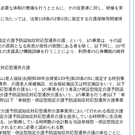
、必要な体制の整備を行うとともに、その従業者に対し、研修を実
当たっては、法第118条の2第1項に規定する介護保険等関連情
指定介護予防認知症対応型通所介護」という。)
の事業は、その認
症の原因となる疾患が急性の状態にある者を除く。以下同じ。)
が可
上の支援及び機能訓練を行うことにより、利用者の心身機能の維持
症対応型通所介護
ム
(老人福祉法
(昭和38年法律第133号)
第20条の5に規定する特別養
診療所、介護老人保健施設、社会福祉施設又は特定施設をいう。以下
応型通所介護をいう。)
の事業を行う者及び併設型指定介護予防認
介護予防認知症対応型通所介護をいう。)
の事業を行う者
(以下「単
所
(以下「単独型・併設型指定介護予防認知症対応型通所介護事業
定介護予防認知症対応型通所介護事業所において行われる指定介護
定介護予防認知症対応型通所介護を提供している時間帯に生活相
る。)
が勤務している時間数の合計数を当該単独型・併設型指定介
保されるために必要と認められる数
単独型・併設型指定介護予防認知症対応型通所介護の単位ごとに、