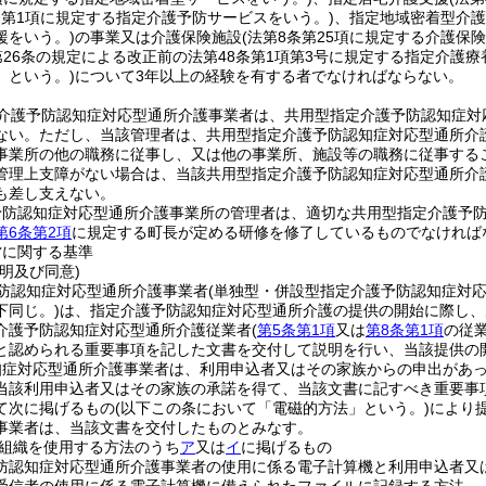
3条第1項に規定する指定介護予防サービスをいう。)
、指定地域密着型介護
援をいう。)
の事業又は介護保険施設
(法第8条第25項に規定する介護保
第26条の規定による改正前の法第48条第1項第3号に規定する指定介護
」という。)
について3年以上の経験を有する者でなければならない。
介護予防認知症対応型通所介護事業者は、共用型指定介護予防認知症対
ない。
ただし、当該管理者は、共用型指定介護予防認知症対応型通所介
事業所の他の職務に従事し、又は他の事業所、施設等の職務に従事する
管理上支障がない場合は、当該共用型指定介護予防認知症対応型通所介
も差し支えない。
予防認知症対応型通所介護事業所の管理者は、適切な共用型指定介護予
第6条第2項
に規定する町長が定める研修を修了しているものでなければ
営に関する基準
明及び同意)
防認知症対応型通所介護事業者
(単独型・併設型指定介護予防認知症対
下同じ。)
は、指定介護予防認知症対応型通所介護の提供の開始に際し、
介護予防認知症対応型通所介護従業者
(
第5条第1項
又は
第8条第1項
の従
と認められる重要事項を記した文書を交付して説明を行い、当該提供の
知症対応型通所介護事業者は、利用申込者又はその家族からの申出があ
当該利用申込者又はその家族の承諾を得て、当該文書に記すべき重要事
て次に掲げるもの
(以下この条において「電磁的方法」という。)
により
事業者は、当該文書を交付したものとみなす。
組織を使用する方法のうち
ア
又は
イ
に掲げるもの
防認知症対応型通所介護事業者の使用に係る電子計算機と利用申込者又