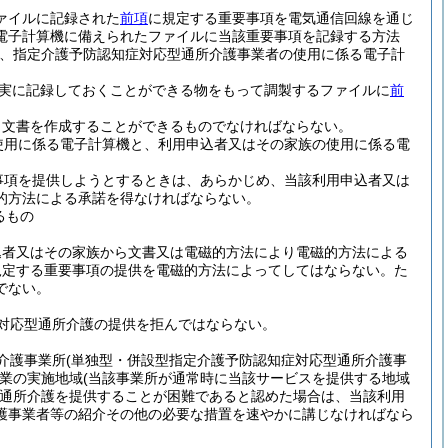
ァイルに記録された
前項
に規定する重要事項を電気通信回線を通じ
電子計算機に備えられたファイルに当該重要事項を記録する方法
は、指定介護予防認知症対応型通所介護事業者の使用に係る電子計
実に記録しておくことができる物をもって調製するファイルに
前
り文書を作成することができるものでなければならない。
使用に係る電子計算機と、利用申込者又はその家族の使用に係る電
事項を提供しようとするときは、あらかじめ、当該利用申込者又は
的方法による承諾を得なければならない。
るもの
込者又はその家族から文書又は電磁的方法により電磁的方法による
規定する重要事項の提供を電磁的方法によってしてはならない。
た
でない。
対応型通所介護の提供を拒んではならない。
介護事業所
(単独型・併設型指定介護予防認知症対応型通所介護事
業の実施地域
(当該事業所が通常時に当該サービスを提供する地域
通所介護を提供することが困難であると認めた場合は、当該利用
護事業者等の紹介その他の必要な措置を速やかに講じなければなら