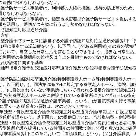
の連携に努めなければならない。
介護予防サービス事業者は、利用者の人権の擁護、虐待の防止等のため
講じなければならない。
護予防サービス事業者は、指定地域密着型介護予防サービスを提供するに
報を活用し、適切かつ有効に行うよう努めなければならない。
予防認知症対応型通所介護
本方針
着型介護予防サービスに該当する介護予防認知症対応型通所介護
(以下「
第1項に規定する認知症をいう。以下同じ。)
である利用者
(その者の認知
において、自立した日常生活を営むことができるよう、必要な日常生活
て利用者の生活機能の維持又は向上を目指すものでなければならない。
員及び設備に関する基準
単独型指定介護予防認知症対応型通所介護及び併設型指定介護予防認知
介護予防認知症対応型通所介護
(特別養護老人ホーム等
(特別養護老人ホー
う。以下同じ。)
、同法第20条の4に規定する養護老人ホーム、病院、
じ。)
に併設されていない事業所において行われる指定介護予防認知症対
護
(特別養護老人ホーム等に併設されている事業所において行われる指定
介護予防認知症対応型通所介護事業者」という。)
が当該事業を行う事業
に置くべき従業者の員数は、次のとおりとする。
単独型・併設型指定介護予防認知症対応型通所介護
(単独型・併設型指
型通所介護をいう。以下同じ。)
の提供日ごとに、当該単独型・併設型指
単独型・併設型指定介護予防認知症対応型通所介護の提供に当たる者に限
応型通所介護を提供している時間帯の時間数で除して得た数が1以上確
は准看護師
(以下この章において「看護職員」という。)
又は介護職員 