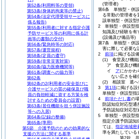
(管理者)
第52条
(利用料等の受領)
第6条
単独型・併
第53条
(身体的拘束等の禁止)
る常勤の管理者を
第54条
(法定代理受領サービスに
該単独型・併設型
係る報告)
2
単独型・併設型
第55条
(利用者に対する指定介護
知識及び経験を有
予防サービス等の利用に係る計
(設備及び備品等)
画等の書類の交付)
第7条
単独型・併
第56条
(緊急時等の対応)
害に際して必要な
第57条
(運営規程)
2
前項
に掲げる設
第58条
(定員の遵守)
(1)
食堂及び機能
第59条
(非常災害対策)
ア
食堂及び機
第60条
(協力医療機関等)
イ
ア
にかかわ
第61条
(調査への協力等)
ない広さを確
第62条
(2)
相談室 遮へ
第62条の2
(利用者の安全並びに
3
第1項
に掲げる設
介護サービスの質の確保及び職
単独型・併設型指
員の負担軽減に資する方策を検
4
前項ただし書
の
討するための委員会の設置)
防認知症対応型通
第63条
(居住機能を担う併設施設
予防認知症対応型
等への入居)
5
単独型・併設型
第64条
(記録の整備)
指定介護予防認知
第65条
(準用)
ては、
指定地域密
第5節
介護予防のための効果的な
準を満たしている
支援の方法に関する基準
第2款