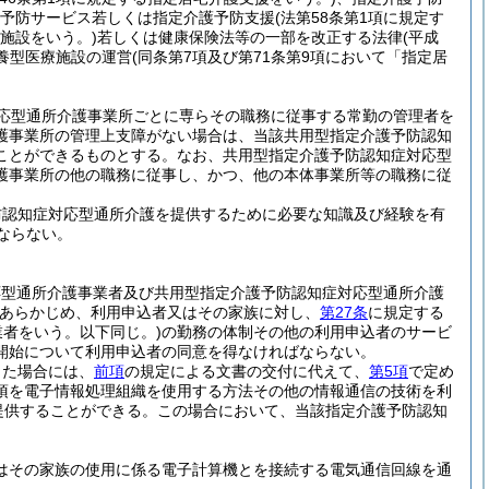
予防サービス若しくは指定介護予防支援
(法第58条第1項に規定す
険施設をいう。)
若しくは健康保険法等の一部を改正する法律
(平成
療養型医療施設の運営
(同条第7項及び第71条第9項において「指定居
応型通所介護事業所ごとに専らその職務に従事する常勤の管理者を
護事業所の管理上支障がない場合は、当該共用型指定介護予防認知
ことができるものとする。
なお、共用型指定介護予防認知症対応型
護事業所の他の職務に従事し、かつ、他の本体事業所等の職務に従
防認知症対応型通所介護を提供するために必要な知識及び経験を有
ならない。
応型通所介護事業者及び共用型指定介護予防認知症対応型通所介護
あらかじめ、利用申込者又はその家族に対し、
第27条
に規定する
業者をいう。以下同じ。)
の勤務の体制その他の利用申込者のサービ
開始について利用申込者の同意を得なければならない。
った場合には、
前項
の規定による文書の交付に代えて、
第5項
で定め
項を電子情報処理組織を使用する方法その他の情報通信の技術を利
提供することができる。
この場合において、当該指定介護予防認知
はその家族の使用に係る電子計算機とを接続する電気通信回線を通