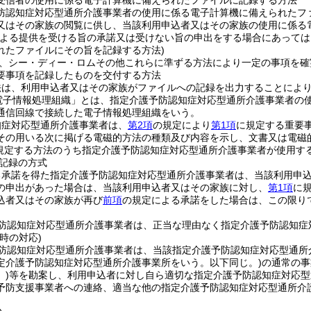
受信者の使用に係る電子計算機に備えられたファイルに記録する方法
防認知症対応型通所介護事業者の使用に係る電子計算機に備えられたフ
又はその家族の閲覧に供し、当該利用申込者又はその家族の使用に係る
による提供を受ける旨の承諾又は受けない旨の申出をする場合にあって
れたファイルにその旨を記録する方法)
、シー・ディー・ロムその他これらに準ずる方法により一定の事項を確
要事項を記録したものを交付する方法
法は、利用申込者又はその家族がファイルへの記録を出力することによ
電子情報処理組織」とは、指定介護予防認知症対応型通所介護事業者の
通信回線で接続した電子情報処理組織をいう。
知症対応型通所介護事業者は、
第2項
の規定により
第1項
に規定する重要
その用いる次に掲げる電磁的方法の種類及び内容を示し、文書又は電磁
規定する方法のうち指定介護予防認知症対応型通所介護事業者が使用す
記録の方式
る承諾を得た指定介護予防認知症対応型通所介護事業者は、当該利用申
の申出があった場合は、当該利用申込者又はその家族に対し、
第1項
に
込者又はその家族が再び
前項
の規定による承諾をした場合は、この限り
防認知症対応型通所介護事業者は、正当な理由なく指定介護予防認知症
時の対応)
防認知症対応型通所介護事業者は、当該指定介護予防認知症対応型通所
定介護予防認知症対応型通所介護事業所をいう。以下同じ。)
の通常の事
)
等を勘案し、利用申込者に対し自ら適切な指定介護予防認知症対応型
予防支援事業者への連絡、適当な他の指定介護予防認知症対応型通所介