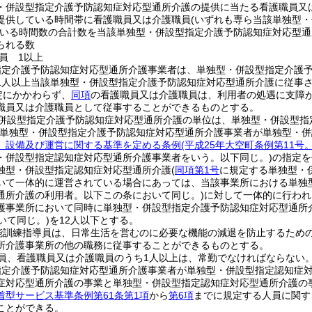
・併設型指定介護予防認知症対応型通所介護の提供に当たる看護職員又
提供している時間帯に看護職員又は介護職員
(いずれも専ら当該単独型
いる時間数の合計数を当該単独型・併設型指定介護予防認知症対応型通
られる数
員 1以上
指定介護予防認知症対応型通所介護事業者は、単独型・併設型指定介護
1人以上当該単独型・併設型指定介護予防認知症対応型通所介護に従事
定にかかわらず、
同項
の看護職員又は介護職員は、利用者の処遇に支障
職員又は介護職員として従事することができるものとする。
併設型指定介護予防認知症対応型通所介護の単位は、単独型・併設型指
該単独型・併設型指定介護予防認知症対応型通所介護事業者が単独型・
、設備及び運営に関する基準を定める条例
(平成25年大空町条例第11
・併設型指定認知症対応型通所介護事業者をいう。以下同じ。)
の指定を
独型・併設型指定認知症対応型通所介護
(
同項第1号
に規定する単独型・
いて一体的に運営されている場合にあっては、当該事業所における単独
通所介護の利用者。以下この条において同じ。)
に対して一体的に行われ
護事業所において同時に単独型・併設型指定介護予防認知症対応型通所
いて同じ。)
を12人以下とする。
能訓練指導員は、日常生活を営むのに必要な機能の減退を防止するため
所介護事業所の他の職務に従事することができるものとする。
員、看護職員又は介護職員のうち1人以上は、常勤でなければならない
指定介護予防認知症対応型通所介護事業者が単独型・併設型指定認知症
症対応型通所介護の事業と単独型・併設型指定認知症対応型通所介護の
着型サービス基準条例第61条第1項
から
第6項
までに規定する人員に関す
ことができる。