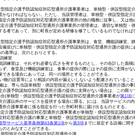
設型指定介護予防認知症対応型通所介護事業者は、単独型・併設型指定
置かなければならない。
ただし、当該管理者は、単独型・併設型指定介
指定介護予防認知症対応型通所介護事業所の他の職務に従事し、又は他
指定介護予防認知症対応型通所介護事業所の管理者は、適切な単独型・
する者であって、別に町長が定める研修を修了しているものでなければ
設型指定介護予防認知症対応型通所介護事業所は、食堂、機能訓練室、
設備並びに単独型・併設型指定介護予防認知症対応型通所介護の提供に
備の基準は、次のとおりとする。
訓練室
能訓練室は、それぞれ必要な広さを有するものとし、その合計した面積
らず、食堂及び機能訓練室は、食事の提供の際にはその提供に支障がな
保できる場合にあっては、同一の場所とすることができる。
い物の設置等により相談の内容が漏えいしないよう配慮されていること
備は、専ら当該単独型・併設型指定介護予防認知症対応型通所介護の事
定介護予防認知症対応型通所介護の提供に支障がない場合は、この限り
場合
(単独型・併設型指定介護予防認知症対応型通所介護事業者が
第1項
所介護以外のサービスを提供する場合に限る。)
には、当該サービスの内
通所介護事業者に係る指定を行った市町村長に届け出るものとする。
指定介護予防認知症対応型通所介護事業者が単独型・併設型指定認知症
症対応型通所介護の事業と単独型・併設型指定認知症対応型通所介護の
着型サービス基準条例第63条第1項
から
第3項
までに規定する設備に関す
ものとみなすことができる。
共用型指定介護予防認知症対応型通所介護