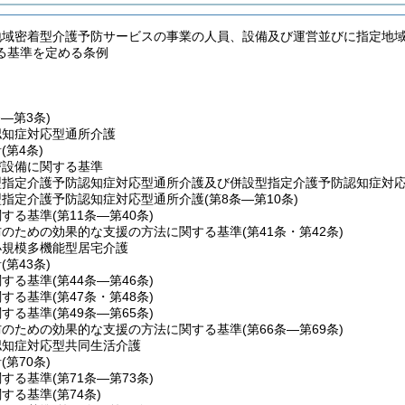
地域密着型介護予防サービスの事業の人員、設備及び運営並びに指定地
る基準を定める条例
条―第3条)
認知症対応型通所介護
針
(第4条)
び設備に関する基準
型指定介護予防認知症対応型通所介護及び併設型指定介護予防認知症対
型指定介護予防認知症対応型通所介護
(第8条―第10条)
関する基準
(第11条―第40条)
防のための効果的な支援の方法に関する基準
(第41条・第42条)
小規模多機能型居宅介護
針
(第43条)
関する基準
(第44条―第46条)
関する基準
(第47条・第48条)
関する基準
(第49条―第65条)
防のための効果的な支援の方法に関する基準
(第66条―第69条)
認知症対応型共同生活介護
針
(第70条)
関する基準
(第71条―第73条)
関する基準
(第74条)