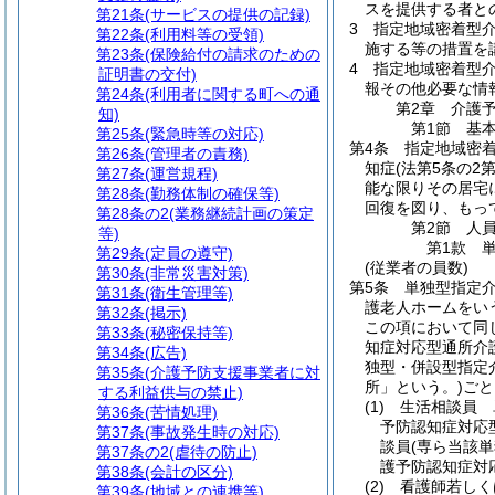
スを提供する者と
第21条
(サービスの提供の記録)
3
指定地域密着型
第22条
(利用料等の受領)
施する等の措置を
第23条
(保険給付の請求のための
4
指定地域密着型介
証明書の交付)
報その他必要な情
第24条
(利用者に関する町への通
第2章
介護
知)
第1節
基
第25条
(緊急時等の対応)
第4条
指定地域密
第26条
(管理者の責務)
知症
(法第5条の2
第27条
(運営規程)
能な限りその居宅
第28条
(勤務体制の確保等)
回復を図り、もっ
第28条の2
(業務継続計画の策定
第2節
人
等)
第1款
第29条
(定員の遵守)
(従業者の員数)
第30条
(非常災害対策)
第5条
単独型指定
第31条
(衛生管理等)
護老人ホームをい
第32条
(掲示)
この項において同
第33条
(秘密保持等)
知症対応型通所介
第34条
(広告)
独型・併設型指定
第35条
(介護予防支援事業者に対
所」という。)
ごと
する利益供与の禁止)
(1)
生活相談員 
第36条
(苦情処理)
予防認知症対応
第37条
(事故発生時の対応)
談員
(専ら当該
第37条の2
(虐待の防止)
護予防認知症対
第38条
(会計の区分)
(2)
看護師若しく
第39条
(地域との連携等)