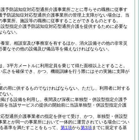
介護予防認知症対応型通所介護事業所ごとに専らその職務に従事す
護予防認知症対応型通所介護事業所の管理上支障がない場合は、当
の事業所、施設等の職務に従事することができるものとする。
併設型指定介護予防認知症対応型通所介護を提供するために必要な
ならない。
静養室、相談室及び事務室を有するほか、消火設備その他の非常災
必要なその他の設備及び備品等を備えなければならない。
は、3平方メートルに利用定員を乗じて得た面積以上とすること。
い広さを確保でき、かつ、機能訓練を行う際にはその実施に支障が
。
業の用に供するものでなければならない。
ただし、利用者に対する
でない。
に掲げる設備を利用し、夜間及び深夜に単独型・併設型指定介護予
容を当該サービスの提供の開始前に当該単独型・併設型指定介護
対応型通所介護事業者の指定を併せて受け、かつ、単独型・併設型
事業とが同一の事業所において一体的に運営されている場合につい
る基準を満たすことをもって、
第1項
から
第3項
までに規定する基