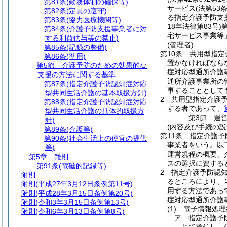
第81条
(勤務体制の確保等)
サービス
(法第5
第82条
(定員の遵守)
る指定介護予防支
第83条
(協力医療機関等)
18年法律第83号)
第84条
(介護予防支援事業者に対
宅サービス事業等
する利益供与等の禁止)
(管理者)
第85条
(記録の整備)
第10条
共用型指定
第86条
(準用)
置かなければなら
第5節
介護予防のための効果的な
症対応型通所介護
支援の方法に関する基準
通所介護事業所の
第87条
(指定介護予防認知症対応
事することとして
型共同生活介護の基本取扱方針)
2
共用型指定介護
第88条
(指定介護予防認知症対応
する者であって、
型共同生活介護の具体的取扱方
第3節
運
針)
(内容及び手続の説
第89条
(介護等)
第11条
指定介護予
第90条
(社会生活上の便宜の提供
事業者をいう。以
等)
運営規程の概要、
第5章
雑則
スの選択に資する
第91条
(電磁的記録等)
2
指定介護予防認
附則
るところにより、
附則
(平成27年3月12日条例第11号)
用する方法であっ
附則
(平成28年3月15日条例第20号)
症対応型通所介護
附則
(令和3年3月15日条例第13号)
(1)
電子情報処理
附則
(令和6年3月13日条例第8号)
ア
指定介護予