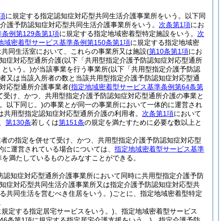
項
に規定する指定認知症対応型共同生活介護事業所をいう。以下同
介護予防認知症対応型共同生活介護事業所をいう。
次条第1項
にお
条例第129条第1項
に規定する指定地域密着型特定施設をいう。
次
地域密着型サービス基準条例第150条第1項
に規定する指定地域密
は共同生活室において、これらの事業所又は施設
(
第10条第1項
にお
知症対応型通所介護
(以下「共用型指定介護予防認知症対応型通所
という。)
が当該事業を行う事業所
(以下「共用型指定介護予防認
者又は当該入所者の数と当該共用型指定介護予防認知症対応型通
症対応型通所介護事業者
(
指定地域密着型サービス基準条例第64条第
て受け、かつ、共用型指定介護予防認知症対応型通所介護の事業と
。以下同じ。)
の事業とが同一の事業所において一体的に運営され
は共用型指定認知症対応型通所介護の利用者。
次条第1項
において
、
第130条
若しくは
第151条
の規定を満たすために必要な数以上と
業者の指定を併せて受け、かつ、共用型指定介護予防認知症対応型
的に運営されている場合については、
指定地域密着型サービス基準
準を満たしているものとみなすことができる。
防認知症対応型通所介護事業所において同時に共用型指定介護予防
知症対応型共同生活介護事業所又は指定介護予防認知症対応型共
定する共同生活を営むべき住居をいう。)
ごとに、指定地域密着型特定
。
項に規定する指定居宅サービスをいう。)
、指定地域密着型サービス
第46条第1項に規定する指定居宅介護支援をいう。)
、指定介護予防