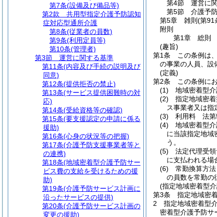
第4節
運営に
第7条
(設備及び備品等)
第5節
介護予
第2款
共用型指定介護予防認知
第5章
雑則
(第91
症対応型通所介護
附則
第8条
(従業者の員数)
第1章
総則
第9条
(利用定員等)
(趣旨)
第10条
(管理者)
第1条
この条例は
第3節
運営に関する基準
の事業の人員、設
第11条
(内容及び手続の説明及び
(定義)
同意)
第2条
この条例に
第12条
(提供拒否の禁止)
(1)
地域密着型介
第13条
(サービス提供困難時の対
(2)
指定地域密着
応)
ス事業者又は指
第14条
(受給資格等の確認)
(3)
利用料 法第
第15条
(要支援認定の申請に係る
(4)
地域密着型介
援助)
に当該指定地域
第16条
(心身の状況等の把握)
う。
第17条
(介護予防支援事業者等と
(5)
法定代理受領
の連携)
に支払われる場
第18条
(地域密着型介護予防サー
(6)
常勤換算方法
ビス費の支給を受けるための援
の員数を常勤の
助)
(指定地域密着型
第19条
(介護予防サービス計画に
第3条
指定地域密
沿ったサービスの提供)
2
指定地域密着型
第20条
(介護予防サービス計画の
密着型介護予防サ
変更の援助)