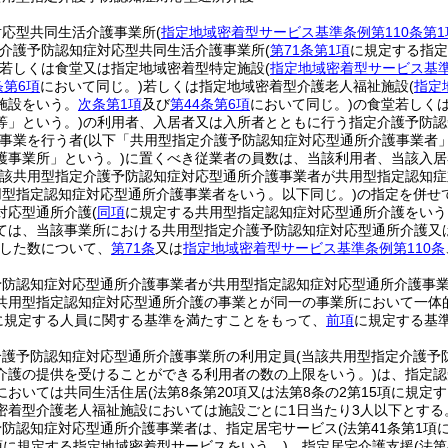
対応型共同生活介護事業所
(
指定地域密着型サービス基準条例第110条第1
介護予防認知症対応型共同生活介護事業所
(
第71条第1項
に規定する指定
若しくは食堂又は指定地域密着型特定施設
(
指定地域密着型サービス基準
条第6項
において同じ。)
若しくは指定地域密着型介護老人福祉施設
(
指定
施設をいう。
次条第1項
及び
第44条第6項
において同じ。)
の食堂若しく
等」という。)
の利用者、入居者又は入所者とともに行う指定介護予防認
事業を行う者
(以下「共用型指定介護予防認知症対応型通所介護事業者」
護事業所」という。)
に置くべき従業者の員数は、当該利用者、当該入居
当該共用型指定介護予防認知症対応型通所介護事業者が共用型指定認知
用型指定認知症対応型通所介護事業者をいう。以下同じ。)
の指定を併せ
対応型通所介護
(
同項
に規定する共用型指定認知症対応型通所介護をいう
ては、当該事業所における共用型指定介護予防認知症対応型通所介護又
した数について、
第71条
又は
指定地域密着型サービス基準条例第110条
予防認知症対応型通所介護事業者が共用型指定認知症対応型通所介護事
共用型指定認知症対応型通所介護の事業とが同一の事業所において一体
に規定する人員に関する基準を満たすことをもって、
前項
に規定する基
介護予防認知症対応型通所介護事業所の利用定員
(当該共用型指定介護予
介護の提供を受けることができる利用者の数の上限をいう。)
は、指定認
においては共同生活住居
(法第8条第20項又は法第8条の2第15項に規
密着型介護老人福祉施設においては施設ごとに1日当たり3人以下とする
予防認知症対応型通所介護事業者は、指定居宅サービス
(法第41条第1
1項に規定する指定地域密着型サービスをいう。)
、指定居宅介護支援
(法