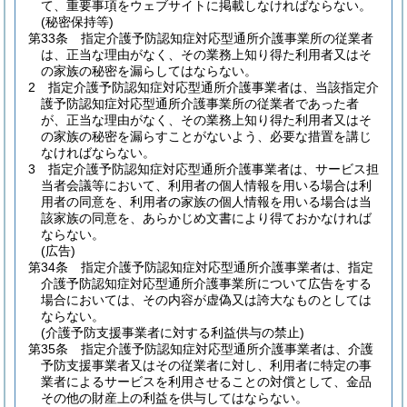
て、重要事項をウェブサイトに掲載しなければならない。
(秘密保持等)
第33条
指定介護予防認知症対応型通所介護事業所の従業者
は、正当な理由がなく、その業務上知り得た利用者又はそ
の家族の秘密を漏らしてはならない。
2
指定介護予防認知症対応型通所介護事業者は、当該指定介
護予防認知症対応型通所介護事業所の従業者であった者
が、正当な理由がなく、その業務上知り得た利用者又はそ
の家族の秘密を漏らすことがないよう、必要な措置を講じ
なければならない。
3
指定介護予防認知症対応型通所介護事業者は、サービス担
当者会議等において、利用者の個人情報を用いる場合は利
用者の同意を、利用者の家族の個人情報を用いる場合は当
該家族の同意を、あらかじめ文書により得ておかなければ
ならない。
(広告)
第34条
指定介護予防認知症対応型通所介護事業者は、指定
介護予防認知症対応型通所介護事業所について広告をする
場合においては、その内容が虚偽又は誇大なものとしては
ならない。
(介護予防支援事業者に対する利益供与の禁止)
第35条
指定介護予防認知症対応型通所介護事業者は、介護
予防支援事業者又はその従業者に対し、利用者に特定の事
業者によるサービスを利用させることの対償として、金品
その他の財産上の利益を供与してはならない。