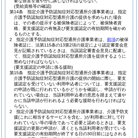
要な措置を速やかに講じなければならない。
(受給資格等の確認)
第14条
指定介護予防認知症対応型通所介護事業者は、指定
介護予防認知症対応型通所介護の提供を求められた場合
は、その者の提示する被保険者証によって、被保険者資
格、要支援認定の有無及び要支援認定の有効期間を確かめ
るものとする。
2
指定介護予防認知症対応型通所介護事業者は、
前項
の被保
険者証に、法第115条の13第2項の規定により認定審査会意
見が記載されているときは、当該認定審査会意見に配慮し
て、指定介護予防認知症対応型通所介護を提供するように
努めなければならない。
(要支援認定の申請に係る援助)
第15条
指定介護予防認知症対応型通所介護事業者は、指定
介護予防認知症対応型通所介護の提供の開始に際し、要支
援認定を受けていない利用申込者については、要支援認定
の申請が既に行われているかどうかを確認し、申請が行わ
れていない場合は、当該利用申込者の意思を踏まえて速や
かに当該申請が行われるよう必要な援助を行わなければな
らない。
2
指定介護予防認知症対応型通所介護事業者は、介護予防支
援
(これに相当するサービスを含む。)
が利用者に対して行
われていない等の場合であって必要と認めるときは、要支
援認定の更新の申請が、遅くとも当該利用者が受けている
要支援認定の有効期間が終了する日の30日前にはなされる