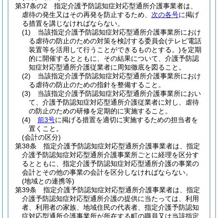
第37条の2
指定介護予防認知症対応型通所介護事業者は、
虐待の発生又はその再発を防止するため、
次の各号
に掲げ
る措置を講じなければならない。
(1)
当該指定介護予防認知症対応型通所介護事業所におけ
る虐待の防止のための対策を検討する委員会
(テレビ電話
装置等を活用して行うことができるものとする。)
を定期
的に開催するとともに、その結果について、介護予防認
知症対応型通所介護従業者に周知徹底を図ること。
(2)
当該指定介護予防認知症対応型通所介護事業所におけ
る虐待の防止のための指針を整備すること。
(3)
当該指定介護予防認知症対応型通所介護事業所におい
て、介護予防認知症対応型通所介護従業者に対し、虐待
の防止のための研修を定期的に実施すること。
(4)
前3号
に掲げる措置を適切に実施するための担当者を
置くこと。
(会計の区分)
第38条
指定介護予防認知症対応型通所介護事業者は、指定
介護予防認知症対応型通所介護事業所ごとに経理を区分す
るとともに、指定介護予防認知症対応型通所介護の事業の
会計とその他の事業の会計を区分しなければならない。
(地域との連携等)
第39条
指定介護予防認知症対応型通所介護事業者は、指定
介護予防認知症対応型通所介護の提供に当たっては、利用
者、利用者の家族、地域住民の代表者、指定介護予防認知
症対応型通所介護事業所が所在する町の職員又は当該指定