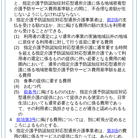
と、指定介護予防認知症対応型通所介護に係る地域密着型
介護予防サービス費用基準額との間に、不合理な差額が生
じないようにしなければならない。
3
指定介護予防認知症対応型通所介護事業者は、
前2項
の支
払を受ける額のほか、次に掲げる費用の額の支払を利用者
から受けることができる。
(1)
利用者の選定により通常の事業の実施地域以外の地域
に居住する利用者に対して行う送迎に要する費用
(2)
指定介護予防認知症対応型通所介護に通常要する時間
を超える指定介護予防認知症対応型通所介護であって利
用者の選定に係るものの提供に伴い必要となる費用の範
囲内において、通常の指定介護予防認知症対応型通所介
護に係る地域密着型介護予防サービス費用基準額を超え
る費用
(3)
食事の提供に要する費用
(4)
おむつ代
(5)
前各号
に掲げるもののほか、指定介護予防認知症対応
型通所介護の提供において提供される便宜のうち、日常
生活においても通常必要となるものに係る費用であっ
て、その利用者に負担させることが適当と認められるも
の
4
前項第3号
に掲げる費用については、別に町長が定めると
ころによるものとする。
5
指定介護予防認知症対応型通所介護事業者は、
第3項
の費
用の額に係るサービスの提供に当たっては、あらかじめ、