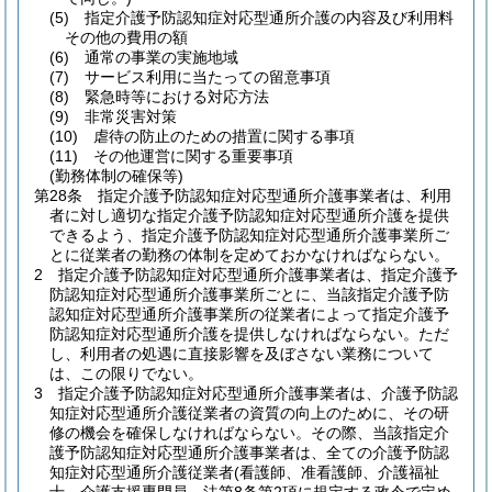
(5)
指定介護予防認知症対応型通所介護の内容及び利用料
その他の費用の額
(6)
通常の事業の実施地域
(7)
サービス利用に当たっての留意事項
(8)
緊急時等における対応方法
(9)
非常災害対策
(10)
虐待の防止のための措置に関する事項
(11)
その他運営に関する重要事項
(勤務体制の確保等)
第28条
指定介護予防認知症対応型通所介護事業者は、利用
者に対し適切な指定介護予防認知症対応型通所介護を提供
できるよう、指定介護予防認知症対応型通所介護事業所ご
とに従業者の勤務の体制を定めておかなければならない。
2
指定介護予防認知症対応型通所介護事業者は、指定介護予
防認知症対応型通所介護事業所ごとに、当該指定介護予防
認知症対応型通所介護事業所の従業者によって指定介護予
防認知症対応型通所介護を提供しなければならない。
ただ
し、利用者の処遇に直接影響を及ぼさない業務について
は、この限りでない。
3
指定介護予防認知症対応型通所介護事業者は、介護予防認
知症対応型通所介護従業者の資質の向上のために、その研
修の機会を確保しなければならない。
その際、当該指定介
護予防認知症対応型通所介護事業者は、全ての介護予防認
知症対応型通所介護従業者
(看護師、准看護師、介護福祉