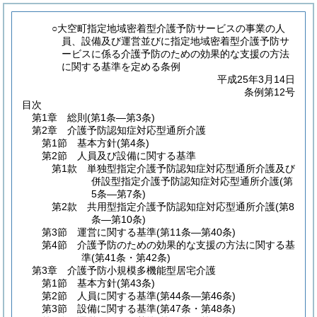
○大空町指定地域密着型介護予防サービスの事業の人
員、設備及び運営並びに指定地域密着型介護予防サ
ービスに係る介護予防のための効果的な支援の方法
に関する基準を定める条例
平成25年3月14日
条例第12号
目次
第1章
総則
(第1条―第3条)
第2章
介護予防認知症対応型通所介護
第1節
基本方針
(第4条)
第2節
人員及び設備に関する基準
第1款
単独型指定介護予防認知症対応型通所介護及び
併設型指定介護予防認知症対応型通所介護
(第
5条―第7条)
第2款
共用型指定介護予防認知症対応型通所介護
(第8
条―第10条)
第3節
運営に関する基準
(第11条―第40条)
第4節
介護予防のための効果的な支援の方法に関する基
準
(第41条・第42条)
第3章
介護予防小規模多機能型居宅介護
第1節
基本方針
(第43条)
第2節
人員に関する基準
(第44条―第46条)
第3節
設備に関する基準
(第47条・第48条)