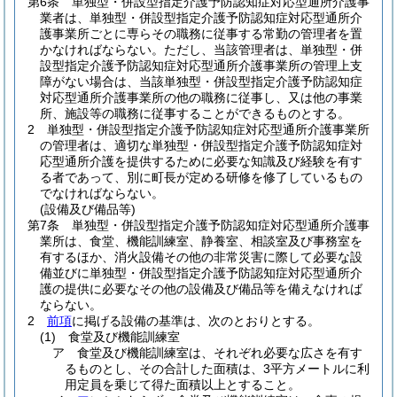
第6条
単独型・併設型指定介護予防認知症対応型通所介護事
業者は、単独型・併設型指定介護予防認知症対応型通所介
護事業所ごとに専らその職務に従事する常勤の管理者を置
かなければならない。
ただし、当該管理者は、単独型・併
設型指定介護予防認知症対応型通所介護事業所の管理上支
障がない場合は、当該単独型・併設型指定介護予防認知症
対応型通所介護事業所の他の職務に従事し、又は他の事業
所、施設等の職務に従事することができるものとする。
2
単独型・併設型指定介護予防認知症対応型通所介護事業所
の管理者は、適切な単独型・併設型指定介護予防認知症対
応型通所介護を提供するために必要な知識及び経験を有す
る者であって、別に町長が定める研修を修了しているもの
でなければならない。
(設備及び備品等)
第7条
単独型・併設型指定介護予防認知症対応型通所介護事
業所は、食堂、機能訓練室、静養室、相談室及び事務室を
有するほか、消火設備その他の非常災害に際して必要な設
備並びに単独型・併設型指定介護予防認知症対応型通所介
護の提供に必要なその他の設備及び備品等を備えなければ
ならない。
2
前項
に掲げる設備の基準は、次のとおりとする。
(1)
食堂及び機能訓練室
ア
食堂及び機能訓練室は、それぞれ必要な広さを有す
るものとし、その合計した面積は、3平方メートルに利
用定員を乗じて得た面積以上とすること。