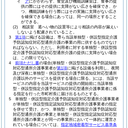
イ
ア
にかかわらず、食堂及び機能訓練室は、食事の提
供の際にはその提供に支障がない広さを確保でき、か
つ、機能訓練を行う際にはその実施に支障がない広さ
を確保できる場合にあっては、同一の場所とすること
ができる。
(2)
相談室 遮へい物の設置等により相談の内容が漏えい
しないよう配慮されていること。
3
第1項
に掲げる設備は、専ら当該単独型・併設型指定介護
予防認知症対応型通所介護の事業の用に供するものでなけ
ればならない。
ただし、利用者に対する単独型・併設型指
定介護予防認知症対応型通所介護の提供に支障がない場合
は、この限りでない。
4
前項ただし書
の場合
(単独型・併設型指定介護予防認知症
対応型通所介護事業者が
第1項
に掲げる設備を利用し、夜間
及び深夜に単独型・併設型指定介護予防認知症対応型通所
介護以外のサービスを提供する場合に限る。)
には、当該サ
ービスの内容を当該サービスの提供の開始前に当該単独
型・併設型指定介護予防認知症対応型通所介護事業者に係
る指定を行った市町村長に届け出るものとする。
5
単独型・併設型指定介護予防認知症対応型通所介護事業者
が単独型・併設型指定認知症対応型通所介護事業者の指定
を併せて受け、かつ、単独型・併設型指定介護予防認知症
対応型通所介護の事業と単独型・併設型指定認知症対応型
通所介護の事業とが同一の事業所において一体的に運営さ
れている場合については、
指定地域密着型サービス基準条