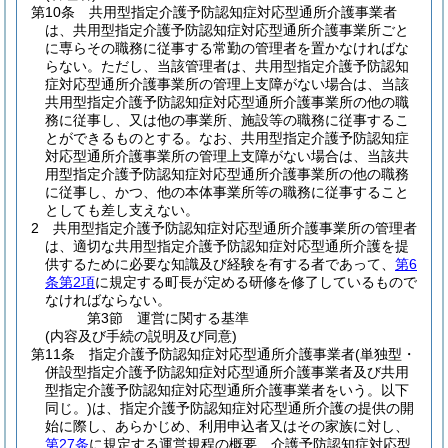
第10条
共用型指定介護予防認知症対応型通所介護事業者
は、共用型指定介護予防認知症対応型通所介護事業所ごと
に専らその職務に従事する常勤の管理者を置かなければな
らない。
ただし、当該管理者は、共用型指定介護予防認知
症対応型通所介護事業所の管理上支障がない場合は、当該
共用型指定介護予防認知症対応型通所介護事業所の他の職
務に従事し、又は他の事業所、施設等の職務に従事するこ
とができるものとする。
なお、共用型指定介護予防認知症
対応型通所介護事業所の管理上支障がない場合は、当該共
用型指定介護予防認知症対応型通所介護事業所の他の職務
に従事し、かつ、他の本体事業所等の職務に従事すること
としても差し支えない。
2
共用型指定介護予防認知症対応型通所介護事業所の管理者
は、適切な共用型指定介護予防認知症対応型通所介護を提
供するために必要な知識及び経験を有する者であって、
第6
条第2項
に規定する町長が定める研修を修了しているもので
なければならない。
第3節
運営に関する基準
(内容及び手続の説明及び同意)
第11条
指定介護予防認知症対応型通所介護事業者
(単独型・
併設型指定介護予防認知症対応型通所介護事業者及び共用
型指定介護予防認知症対応型通所介護事業者をいう。以下
同じ。)
は、指定介護予防認知症対応型通所介護の提供の開
始に際し、あらかじめ、利用申込者又はその家族に対し、
第27条
に規定する運営規程の概要、介護予防認知症対応型