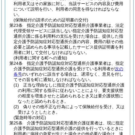
利用者又はその家族に対し、当該サービスの内容及び費用
について説明を行い、利用者の同意を得なければならな
い。
(保険給付の請求のための証明書の交付)
第23条
指定介護予防認知症対応型通所介護事業者は、法定
代理受領サービスに該当しない指定介護予防認知症対応型
通所介護に係る利用料の支払を受けた場合は、提供した指
定介護予防認知症対応型通所介護の内容、費用の額その他
必要と認められる事項を記載したサービス提供証明書を利
用者に対して交付しなければならない。
(利用者に関する町への通知)
第24条
指定介護予防認知症対応型通所介護事業者は、指定
介護予防認知症対応型通所介護を受けている利用者が
次の
各号
のいずれかに該当する場合は、遅滞なく、意見を付し
てその旨を町に通知しなければならない。
(1)
正当な理由なしに指定介護予防認知症対応型通所介護
の利用に関する指示に従わないことにより、要支援状態
の程度を増進させたと認められるとき又は要介護状態に
なったと認められるとき。
(2)
偽りその他不正な行為によって保険給付を受け、又は
受けようとしたとき。
(緊急時等の対応)
第25条
介護予防認知症対応型通所介護従業者は、現に指定
介護予防認知症対応型通所介護の提供を行っているときに
利用者に病状の急変が生じた場合その他必要な場合は、速