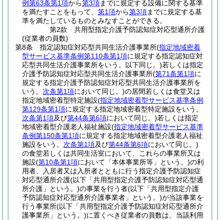
例第63条第1項
から
第3項
までに規定する設備に関する基準
を満たすことをもって、
第1項
から
第3項
までに規定する基
準を満たしているものとみなすことができる。
第2款
共用型指定介護予防認知症対応型通所介護
(従業者の員数)
第8条
指定認知症対応型共同生活介護事業所
(
指定地域密着
型サービス基準条例第110条第1項
に規定する指定認知症対
応型共同生活介護事業所をいう。以下同じ。)
若しくは指定
介護予防認知症対応型共同生活介護事業所
(
第71条第1項
に
規定する指定介護予防認知症対応型共同生活介護事業所を
いう。
次条第1項
において同じ。)
の居間若しくは食堂又は
指定地域密着型特定施設
(
指定地域密着型サービス基準条例
第129条第1項
に規定する指定地域密着型特定施設をいう。
次条第1項
及び
第44条第6項
において同じ。)
若しくは指定
地域密着型介護老人福祉施設
(
指定地域密着型サービス基準
条例第150条第1項
に規定する指定地域密着型介護老人福祉
施設をいう。
次条第1項
及び
第44条第6項
において同じ。)
の食堂若しくは共同生活室において、これらの事業所又は
施設
(
第10条第1項
において「本体事業所等」という。)
の利
用者、入居者又は入所者とともに行う指定介護予防認知症
対応型通所介護
(以下「共用型指定介護予防認知症対応型通
所介護」という。)
の事業を行う者
(以下「共用型指定介護
予防認知症対応型通所介護事業者」という。)
が当該事業を
行う事業所
(以下「共用型指定介護予防認知症対応型通所介
護事業所」という。)
に置くべき従業者の員数は、当該利用