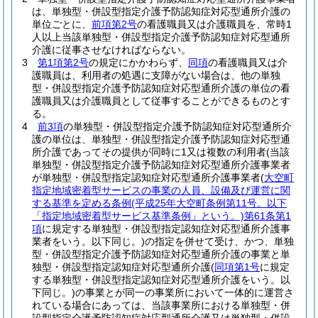
は、単独型・併設型指定介護予防認知症対応型通所介護の
単位ごとに、
前項第2号
の看護職員又は介護職員を、常時1
人以上当該単独型・併設型指定介護予防認知症対応型通所
介護に従事させなければならない。
3
第1項第2号
の規定にかかわらず、
同項
の看護職員又は介
護職員は、利用者の処遇に支障がない場合は、他の単独
型・併設型指定介護予防認知症対応型通所介護の単位の看
護職員又は介護職員として従事することができるものとす
る。
4
前3項
の単独型・併設型指定介護予防認知症対応型通所介
護の単位は、単独型・併設型指定介護予防認知症対応型通
所介護であってその提供が同時に1又は複数の利用者
(当該
単独型・併設型指定介護予防認知症対応型通所介護事業者
が単独型・併設型指定認知症対応型通所介護事業者
(
大空町
指定地域密着型サービスの事業の人員、設備及び運営に関
する基準を定める条例
(平成25年大空町条例第11号。以下
「指定地域密着型サービス基準条例」という。)
第61条第1
項
に規定する単独型・併設型指定認知症対応型通所介護事
業者をいう。以下同じ。)
の指定を併せて受け、かつ、単独
型・併設型指定介護予防認知症対応型通所介護の事業と単
独型・併設型指定認知症対応型通所介護
(
同項第1号
に規定
する単独型・併設型指定認知症対応型通所介護をいう。以
下同じ。)
の事業とが同一の事業所において一体的に運営さ
れている場合にあっては、当該事業所における単独型・併