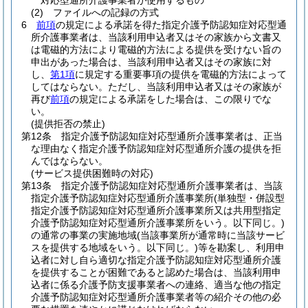
対応型通所介護事業者が使用するもの
(2)
ファイルへの記録の方式
6
前項
の規定による承諾を得た指定介護予防認知症対応型通
所介護事業者は、当該利用申込者又はその家族から文書又
は電磁的方法により電磁的方法による提供を受けない旨の
申出があった場合は、当該利用申込者又はその家族に対
し、
第1項
に規定する重要事項の提供を電磁的方法によって
してはならない。
ただし、当該利用申込者又はその家族が
再び
前項
の規定による承諾をした場合は、この限りでな
い。
(提供拒否の禁止)
第12条
指定介護予防認知症対応型通所介護事業者は、正当
な理由なく指定介護予防認知症対応型通所介護の提供を拒
んではならない。
(サービス提供困難時の対応)
第13条
指定介護予防認知症対応型通所介護事業者は、当該
指定介護予防認知症対応型通所介護事業所
(単独型・併設型
指定介護予防認知症対応型通所介護事業所又は共用型指定
介護予防認知症対応型通所介護事業所をいう。以下同じ。)
の通常の事業の実施地域
(当該事業所が通常時に当該サービ
スを提供する地域をいう。以下同じ。)
等を勘案し、利用申
込者に対し自ら適切な指定介護予防認知症対応型通所介護
を提供することが困難であると認めた場合は、当該利用申
込者に係る介護予防支援事業者への連絡、適当な他の指定
介護予防認知症対応型通所介護事業者等の紹介その他の必