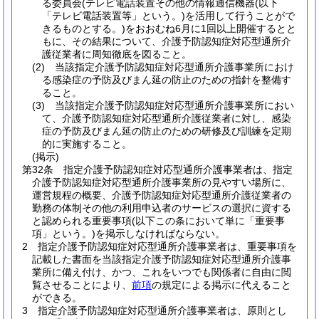
る委員会
(テレビ電話装置その他の情報通信機器
(以下
「テレビ電話装置等」という。)
を活用して行うことがで
きるものとする。)
をおおむね6月に1回以上開催するとと
もに、その結果について、介護予防認知症対応型通所介
護従業者に周知徹底を図ること。
(2)
当該指定介護予防認知症対応型通所介護事業所におけ
る感染症の予防及びまん延の防止のための指針を整備す
ること。
(3)
当該指定介護予防認知症対応型通所介護事業所におい
て、介護予防認知症対応型通所介護従業者に対し、感染
症の予防及びまん延の防止のための研修及び訓練を定期
的に実施すること。
(掲示)
第32条
指定介護予防認知症対応型通所介護事業者は、指定
介護予防認知症対応型通所介護事業所の見やすい場所に、
運営規程の概要、介護予防認知症対応型通所介護従業者の
勤務の体制その他の利用申込者のサービスの選択に資する
と認められる重要事項
(以下この条において単に「重要事
項」という。)
を掲示しなければならない。
2
指定介護予防認知症対応型通所介護事業者は、重要事項を
記載した書面を当該指定介護予防認知症対応型通所介護事
業所に備え付け、かつ、これをいつでも関係者に自由に閲
覧させることにより、
前項
の規定による掲示に代えること
ができる。
3
指定介護予防認知症対応型通所介護事業者は、原則とし