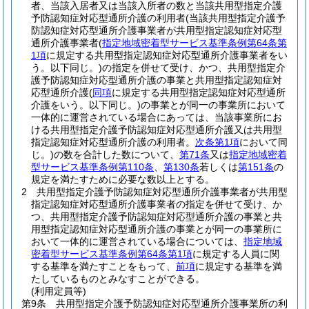
者、当該入居者又は当該入所者の数と当該共用型指定介護
予防認知症対応型通所介護の利用者
(当該共用型指定介護予
防認知症対応型通所介護事業者が共用型指定認知症対応型
通所介護事業者
(
指定地域密着型サービス基準条例第64条第
1項
に規定する共用型指定認知症対応型通所介護事業者をい
う。以下同じ。)
の指定を併せて受け、かつ、共用型指定介
護予防認知症対応型通所介護の事業と共用型指定認知症対
応型通所介護
(
同項
に規定する共用型指定認知症対応型通所
介護をいう。以下同じ。)
の事業とが同一の事業所において
一体的に運営されている場合にあっては、当該事業所にお
ける共用型指定介護予防認知症対応型通所介護又は共用型
指定認知症対応型通所介護の利用者。
次条第1項
において同
じ。)
の数を合計した数について、
第71条
又は
指定地域密着
型サービス基準条例第110条
、
第130条
若しくは
第151条
の
規定を満たすために必要な数以上とする。
2
共用型指定介護予防認知症対応型通所介護事業者が共用型
指定認知症対応型通所介護事業者の指定を併せて受け、か
つ、共用型指定介護予防認知症対応型通所介護の事業と共
用型指定認知症対応型通所介護の事業とが同一の事業所に
おいて一体的に運営されている場合については、
指定地域
密着型サービス基準条例第64条第1項
に規定する人員に関
する基準を満たすことをもって、
前項
に規定する基準を満
たしているものとみなすことができる。
(利用定員等)
第9条
共用型指定介護予防認知症対応型通所介護事業所の利