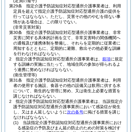
(定員の遵守)
第29条
指定介護予防認知症対応型通所介護事業者は、利用
定員を超えて指定介護予防認知症対応型通所介護の提供を
行ってはならない。
ただし、災害その他のやむを得ない事
情がある場合は、この限りでない。
(非常災害対策)
第30条
指定介護予防認知症対応型通所介護事業者は、非常
災害に関する具体的計画を立て、非常災害時の関係機関へ
の通報及び連携体制を整備し、それらを定期的に従業者に
周知するとともに、定期的に避難、救出その他必要な訓練
を行わなければならない。
2
指定介護予防認知症対応型通所介護事業者は、
前項
に規定
する訓練の実施に当たって、地域住民の参加が得られるよ
う連携に努めなければならない。
(衛生管理等)
第31条
指定介護予防認知症対応型通所介護事業者は、利用
者の使用する施設、食器その他の設備又は飲用に供する水
について、衛生的な管理に努め、又は衛生上必要な措置を
講じなければならない。
2
指定介護予防認知症対応型通所介護事業者は、当該指定介
護予防認知症対応型通所介護事業所において感染症が発生
し、又はまん延しないように
次の各号
に掲げる措置を講じ
なければならない。
(1)
当該指定介護予防認知症対応型通所介護事業所におけ
る感染症の予防及びまん延の防止のための対策を検討す