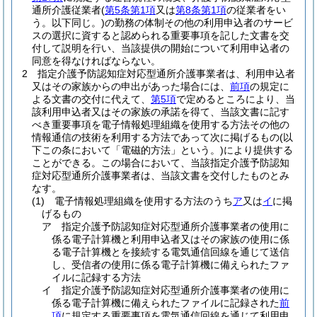
通所介護従業者
(
第5条第1項
又は
第8条第1項
の従業者をい
う。以下同じ。)
の勤務の体制その他の利用申込者のサービ
スの選択に資すると認められる重要事項を記した文書を交
付して説明を行い、当該提供の開始について利用申込者の
同意を得なければならない。
2
指定介護予防認知症対応型通所介護事業者は、利用申込者
又はその家族からの申出があった場合には、
前項
の規定に
よる文書の交付に代えて、
第5項
で定めるところにより、当
該利用申込者又はその家族の承諾を得て、当該文書に記す
べき重要事項を電子情報処理組織を使用する方法その他の
情報通信の技術を利用する方法であって次に掲げるもの
(以
下この条において「電磁的方法」という。)
により提供する
ことができる。
この場合において、当該指定介護予防認知
症対応型通所介護事業者は、当該文書を交付したものとみ
なす。
(1)
電子情報処理組織を使用する方法のうち
ア
又は
イ
に掲
げるもの
ア
指定介護予防認知症対応型通所介護事業者の使用に
係る電子計算機と利用申込者又はその家族の使用に係
る電子計算機とを接続する電気通信回線を通じて送信
し、受信者の使用に係る電子計算機に備えられたファ
イルに記録する方法
イ
指定介護予防認知症対応型通所介護事業者の使用に
係る電子計算機に備えられたファイルに記録された
前
項
に規定する重要事項を電気通信回線を通じて利用申