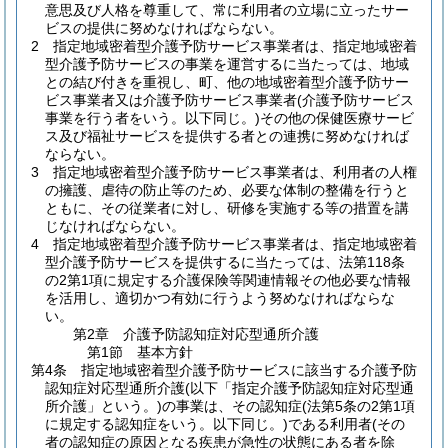
意思及び人格を尊重して、常に利用者の立場に立ったサー
ビスの提供に努めなければならない。
2
指定地域密着型介護予防サービス事業者は、指定地域密着
型介護予防サービスの事業を運営するに当たっては、地域
との結び付きを重視し、町、他の地域密着型介護予防サー
ビス事業者又は介護予防サービス事業者
(介護予防サービス
事業を行う者をいう。以下同じ。)
その他の保健医療サービ
ス及び福祉サービスを提供する者との連携に努めなければ
ならない。
3
指定地域密着型介護予防サービス事業者は、利用者の人権
の擁護、虐待の防止等のため、必要な体制の整備を行うと
ともに、その従業者に対し、研修を実施する等の措置を講
じなければならない。
4
指定地域密着型介護予防サービス事業者は、指定地域密着
型介護予防サービスを提供するに当たっては、法第118条
の2第1項に規定する介護保険等関連情報その他必要な情報
を活用し、適切かつ有効に行うよう努めなければならな
い。
第2章
介護予防認知症対応型通所介護
第1節
基本方針
第4条
指定地域密着型介護予防サービスに該当する介護予防
認知症対応型通所介護
(以下「指定介護予防認知症対応型通
所介護」という。)
の事業は、その認知症
(法第5条の2第1項
に規定する認知症をいう。以下同じ。)
である利用者
(その
者の認知症の原因となる疾患が急性の状態にある者を除