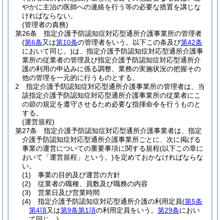
やかに主治の医師への連絡を行う等の必要な措置を講じな
ければならない。
(管理者の責務)
第26条
指定介護予防認知症対応型通所介護事業所の管理者
(
第6条
又は
第10条
の管理者をいう。以下この条及び
第42条
において同じ。)
は、指定介護予防認知症対応型通所介護事
業所の従業者の管理及び指定介護予防認知症対応型通所介
護の利用の申込みに係る調整、業務の実施状況の把握その
他の管理を一元的に行うものとする。
2
指定介護予防認知症対応型通所介護事業所の管理者は、当
該指定介護予防認知症対応型通所介護事業所の従業者にこ
の節の規定を遵守させるため必要な指揮命令を行うものと
する。
(運営規程)
第27条
指定介護予防認知症対応型通所介護事業者は、指定
介護予防認知症対応型通所介護事業所ごとに、次に掲げる
事業の運営についての重要事項に関する規程
(以下この章に
おいて「運営規程」という。)
を定めておかなければならな
い。
(1)
事業の目的及び運営の方針
(2)
従業者の職種、員数及び職務の内容
(3)
営業日及び営業時間
(4)
指定介護予防認知症対応型通所介護の利用定員
(
第5条
第4項
又は
第9条第1項
の利用定員をいう。
第29条
におい
て同じ。)