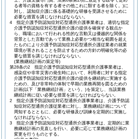
士、介護支援専門員、法第8条第2項に規定する政令で定め
る者等の資格を有する者その他これに類する者を除く。)
に
対し、認知症介護に係る基礎的な研修を受講させるために
必要な措置を講じなければならない。
4
指定介護予防認知症対応型通所介護事業者は、適切な指定
介護予防認知症対応型通所介護の提供を確保する観点か
ら、職場において行われる性的な言動又は優越的な関係を
背景とした言動であって業務上必要かつ相当な範囲を超え
たものにより介護予防認知症対応型通所介護従業者の就業
環境が害されることを防止するための方針の明確化等の必
要な措置を講じなければならない。
(業務継続計画の策定等)
第28条の2
指定介護予防認知症対応型通所介護事業者は、
感染症や非常災害の発生時において、利用者に対する指定
介護予防認知症対応型通所介護の提供を継続的に実施する
ための、及び非常時の体制で早期の業務再開を図るための
計画
(以下「業務継続計画」という。)
を策定し、当該業務
継続計画に従い必要な措置を講じなければならない。
2
指定介護予防認知症対応型通所介護事業者は、介護予防認
知症対応型通所介護従業者に対し、業務継続計画について
周知するとともに、必要な研修及び訓練を定期的に実施し
なければならない。
3
指定介護予防認知症対応型通所介護事業者は、定期的に業
務継続計画の見直しを行い、必要に応じて業務継続計画の
変更を行うものとする。