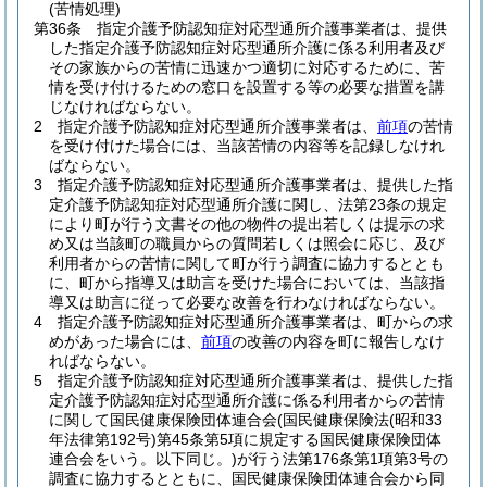
(苦情処理)
第36条
指定介護予防認知症対応型通所介護事業者は、提供
した指定介護予防認知症対応型通所介護に係る利用者及び
その家族からの苦情に迅速かつ適切に対応するために、苦
情を受け付けるための窓口を設置する等の必要な措置を講
じなければならない。
2
指定介護予防認知症対応型通所介護事業者は、
前項
の苦情
を受け付けた場合には、当該苦情の内容等を記録しなけれ
ばならない。
3
指定介護予防認知症対応型通所介護事業者は、提供した指
定介護予防認知症対応型通所介護に関し、法第23条の規定
により町が行う文書その他の物件の提出若しくは提示の求
め又は当該町の職員からの質問若しくは照会に応じ、及び
利用者からの苦情に関して町が行う調査に協力するととも
に、町から指導又は助言を受けた場合においては、当該指
導又は助言に従って必要な改善を行わなければならない。
4
指定介護予防認知症対応型通所介護事業者は、町からの求
めがあった場合には、
前項
の改善の内容を町に報告しなけ
ればならない。
5
指定介護予防認知症対応型通所介護事業者は、提供した指
定介護予防認知症対応型通所介護に係る利用者からの苦情
に関して国民健康保険団体連合会
(国民健康保険法
(昭和33
年法律第192号)
第45条第5項に規定する国民健康保険団体
連合会をいう。以下同じ。)
が行う法第176条第1項第3号の
調査に協力するとともに、国民健康保険団体連合会から同