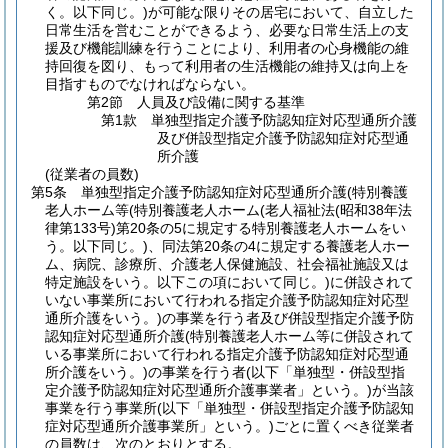
く。以下同じ。)
が可能な限りその居宅において、自立した
日常生活を営むことができるよう、必要な日常生活上の支
援及び機能訓練を行うことにより、利用者の心身機能の維
持回復を図り、もって利用者の生活機能の維持又は向上を
目指すものでなければならない。
第2節
人員及び設備に関する基準
第1款
単独型指定介護予防認知症対応型通所介護
及び併設型指定介護予防認知症対応型通
所介護
(従業者の員数)
第5条
単独型指定介護予防認知症対応型通所介護
(特別養護
老人ホーム等
(特別養護老人ホーム
(老人福祉法
(昭和38年法
律第133号)
第20条の5に規定する特別養護老人ホームをい
う。以下同じ。)
、同法第20条の4に規定する養護老人ホー
ム、病院、診療所、介護老人保健施設、社会福祉施設又は
特定施設をいう。以下この項において同じ。)
に併設されて
いない事業所において行われる指定介護予防認知症対応型
通所介護をいう。)
の事業を行う者及び併設型指定介護予防
認知症対応型通所介護
(特別養護老人ホーム等に併設されて
いる事業所において行われる指定介護予防認知症対応型通
所介護をいう。)
の事業を行う者
(以下「単独型・併設型指
定介護予防認知症対応型通所介護事業者」という。)
が当該
事業を行う事業所
(以下「単独型・併設型指定介護予防認知
症対応型通所介護事業所」という。)
ごとに置くべき従業者
の員数は、次のとおりとする。