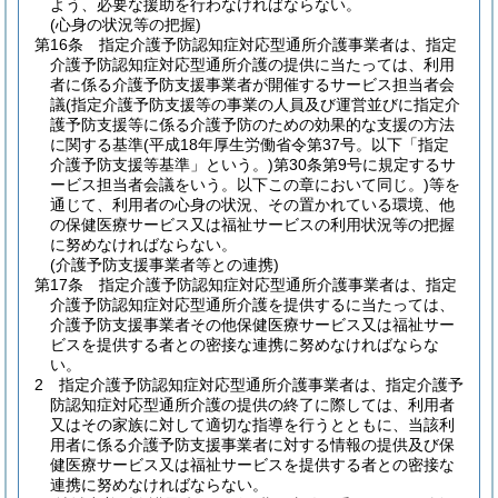
よう、必要な援助を行わなければならない。
(心身の状況等の把握)
第16条
指定介護予防認知症対応型通所介護事業者は、指定
介護予防認知症対応型通所介護の提供に当たっては、利用
者に係る介護予防支援事業者が開催するサービス担当者会
議
(指定介護予防支援等の事業の人員及び運営並びに指定介
護予防支援等に係る介護予防のための効果的な支援の方法
に関する基準
(平成18年厚生労働省令第37号。以下「指定
介護予防支援等基準」という。)
第30条第9号に規定するサ
ービス担当者会議をいう。以下この章において同じ。)
等を
通じて、利用者の心身の状況、その置かれている環境、他
の保健医療サービス又は福祉サービスの利用状況等の把握
に努めなければならない。
(介護予防支援事業者等との連携)
第17条
指定介護予防認知症対応型通所介護事業者は、指定
介護予防認知症対応型通所介護を提供するに当たっては、
介護予防支援事業者その他保健医療サービス又は福祉サー
ビスを提供する者との密接な連携に努めなければならな
い。
2
指定介護予防認知症対応型通所介護事業者は、指定介護予
防認知症対応型通所介護の提供の終了に際しては、利用者
又はその家族に対して適切な指導を行うとともに、当該利
用者に係る介護予防支援事業者に対する情報の提供及び保
健医療サービス又は福祉サービスを提供する者との密接な
連携に努めなければならない。