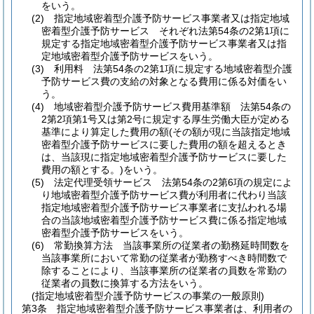
をいう。
(2)
指定地域密着型介護予防サービス事業者又は指定地域
密着型介護予防サービス それぞれ法第54条の2第1項に
規定する指定地域密着型介護予防サービス事業者又は指
定地域密着型介護予防サービスをいう。
(3)
利用料 法第54条の2第1項に規定する地域密着型介護
予防サービス費の支給の対象となる費用に係る対価をい
う。
(4)
地域密着型介護予防サービス費用基準額 法第54条の
2第2項第1号又は第2号に規定する厚生労働大臣が定める
基準により算定した費用の額
(その額が現に当該指定地域
密着型介護予防サービスに要した費用の額を超えるとき
は、当該現に指定地域密着型介護予防サービスに要した
費用の額とする。)
をいう。
(5)
法定代理受領サービス 法第54条の2第6項の規定によ
り地域密着型介護予防サービス費が利用者に代わり当該
指定地域密着型介護予防サービス事業者に支払われる場
合の当該地域密着型介護予防サービス費に係る指定地域
密着型介護予防サービスをいう。
(6)
常勤換算方法 当該事業所の従業者の勤務延時間数を
当該事業所において常勤の従業者が勤務すべき時間数で
除することにより、当該事業所の従業者の員数を常勤の
従業者の員数に換算する方法をいう。
(指定地域密着型介護予防サービスの事業の一般原則)
第3条
指定地域密着型介護予防サービス事業者は、利用者の