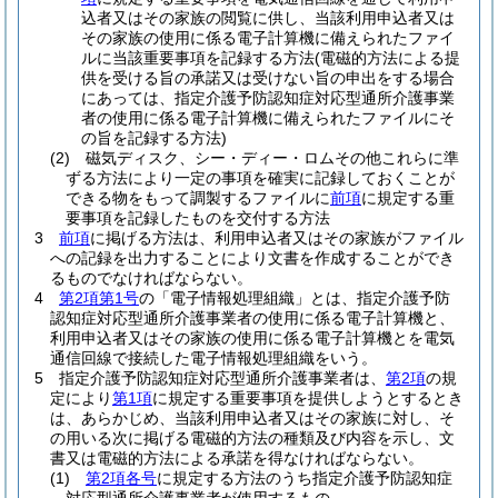
込者又はその家族の閲覧に供し、当該利用申込者又は
その家族の使用に係る電子計算機に備えられたファイ
ルに当該重要事項を記録する方法
(電磁的方法による提
供を受ける旨の承諾又は受けない旨の申出をする場合
にあっては、指定介護予防認知症対応型通所介護事業
者の使用に係る電子計算機に備えられたファイルにそ
の旨を記録する方法)
(2)
磁気ディスク、シー・ディー・ロムその他これらに準
ずる方法により一定の事項を確実に記録しておくことが
できる物をもって調製するファイルに
前項
に規定する重
要事項を記録したものを交付する方法
3
前項
に掲げる方法は、利用申込者又はその家族がファイル
への記録を出力することにより文書を作成することができ
るものでなければならない。
4
第2項第1号
の「電子情報処理組織」とは、指定介護予防
認知症対応型通所介護事業者の使用に係る電子計算機と、
利用申込者又はその家族の使用に係る電子計算機とを電気
通信回線で接続した電子情報処理組織をいう。
5
指定介護予防認知症対応型通所介護事業者は、
第2項
の規
定により
第1項
に規定する重要事項を提供しようとするとき
は、あらかじめ、当該利用申込者又はその家族に対し、そ
の用いる次に掲げる電磁的方法の種類及び内容を示し、文
書又は電磁的方法による承諾を得なければならない。
(1)
第2項各号
に規定する方法のうち指定介護予防認知症