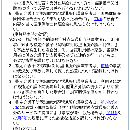
号の指導又は助言を受けた場合においては、当該指導又は
助言に従って必要な改善を行わなければならない。
6
指定介護予防認知症対応型通所介護事業者は、国民健康保
険団体連合会からの求めがあった場合には、
前項
の改善の
内容を国民健康保険団体連合会に報告しなければならな
い。
(事故発生時の対応)
第37条
指定介護予防認知症対応型通所介護事業者は、利用
者に対する指定介護予防認知症対応型通所介護の提供によ
り事故が発生した場合は、町、当該利用者の家族、当該利
用者に係る介護予防支援事業者等に連絡を行うとともに、
必要な措置を講じなければならない。
2
指定介護予防認知症対応型通所介護事業者は、
前項
の事故
の状況及び事故に際して採った処置について記録しなけれ
ばならない。
3
指定介護予防認知症対応型通所介護事業者は、利用者に対
する指定介護予防認知症対応型通所介護の提供により賠償
すべき事故が発生した場合は、損害賠償を速やかに行わな
ければならない。
4
指定介護予防認知症対応型通所介護事業者は、
第7条第4
項
の単独型・併設型指定介護予防認知症対応型通所介護以
外のサービスの提供により事故が発生した場合は、
第1項
及
び
第2項
の規定に準じた必要な措置を講じなければならな
い。
(虐待の防止)