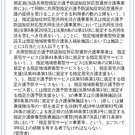
用定員
(当該共用型指定介護予防認知症対応型通所介護事業
所において同時に共用型指定介護予防認知症対応型通所介
護の提供を受けることができる利用者の数の上限をいう。)
は、指定認知症対応型共同生活介護事業所又は指定介護予
防認知症対応型共同生活介護事業所においては共同生活住
居
(法第8条第20項又は法第8条の2第15項に規定する共同生
活を営むべき住居をいう。)
ごとに、指定地域密着型特定施
設又は指定地域密着型介護老人福祉施設においては施設ご
とに1日当たり3人以下とする。
2
共用型指定介護予防認知症対応型通所介護事業者は、指定
居宅サービス
(法第41条第1項に規定する指定居宅サービス
をいう。)
、指定地域密着型サービス
(法第42条の2第1項に
規定する指定地域密着型サービスをいう。)
、指定居宅介護
支援
(法第46条第1項に規定する指定居宅介護支援をい
う。)
、指定介護予防サービス
(法第53条第1項に規定する指
定介護予防サービスをいう。)
、指定地域密着型介護予防サ
ービス若しくは指定介護予防支援
(法第58条第1項に規定す
る指定介護予防支援をいう。)
の事業又は介護保険施設
(法
第8条第25項に規定する介護保険施設をいう。)
若しくは健
康保険法等の一部を改正する法律
(平成18年法律第83号)
第
26条の規定による改正前の法第48条第1項第3号に規定する
指定介護療養型医療施設の運営
(同条第7項及び第71条第9
項において「指定居宅サービス事業等」という。)
について
3年以上の経験を有する者でなければならない。
(管理者)