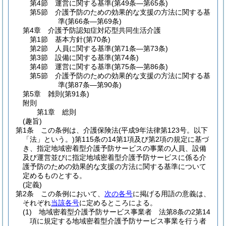
第4節
運営に関する基準
(第49条―第65条)
第5節
介護予防のための効果的な支援の方法に関する基
準
(第66条―第69条)
第4章
介護予防認知症対応型共同生活介護
第1節
基本方針
(第70条)
第2節
人員に関する基準
(第71条―第73条)
第3節
設備に関する基準
(第74条)
第4節
運営に関する基準
(第75条―第86条)
第5節
介護予防のための効果的な支援の方法に関する基
準
(第87条―第90条)
第5章
雑則
(第91条)
附則
第1章
総則
(趣旨)
第1条
この条例は、介護保険法
(平成9年法律第123号。以下
「法」という。)
第115条の14第1項及び第2項の規定に基づ
き、指定地域密着型介護予防サービスの事業の人員、設備
及び運営並びに指定地域密着型介護予防サービスに係る介
護予防のための効果的な支援の方法に関する基準について
定めるものとする。
(定義)
第2条
この条例において、
次の各号
に掲げる用語の意義は、
それぞれ
当該各号
に定めるところによる。
(1)
地域密着型介護予防サービス事業者 法第8条の2第14
項に規定する地域密着型介護予防サービス事業を行う者