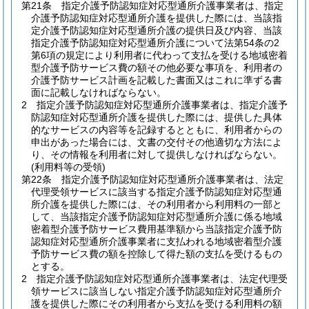
第21条
指定介護予防認知症対応型通所介護事業者は、指定
介護予防認知症対応型通所介護を提供した際には、当該指
定介護予防認知症対応型通所介護の提供日及び内容、当該
指定介護予防認知症対応型通所介護について法第54条の2
第6項の規定により利用者に代わって支払を受ける地域密着
型介護予防サービス費の額その他必要な事項を、利用者の
介護予防サービス計画を記載した書面又はこれに準ずる書
面に記載しなければならない。
2
指定介護予防認知症対応型通所介護事業者は、指定介護予
防認知症対応型通所介護を提供した際には、提供した具体
的なサービスの内容等を記録するとともに、利用者からの
申出があった場合には、文書の交付その他適切な方法によ
り、その情報を利用者に対して提供しなければならない。
(利用料等の受領)
第22条
指定介護予防認知症対応型通所介護事業者は、法定
代理受領サービスに該当する指定介護予防認知症対応型通
所介護を提供した際には、その利用者から利用料の一部と
して、当該指定介護予防認知症対応型通所介護に係る地域
密着型介護予防サービス費用基準額から当該指定介護予防
認知症対応型通所介護事業者に支払われる地域密着型介護
予防サービス費の額を控除して得た額の支払を受けるもの
とする。
2
指定介護予防認知症対応型通所介護事業者は、法定代理受
領サービスに該当しない指定介護予防認知症対応型通所介
護を提供した際にその利用者から支払を受ける利用料の額