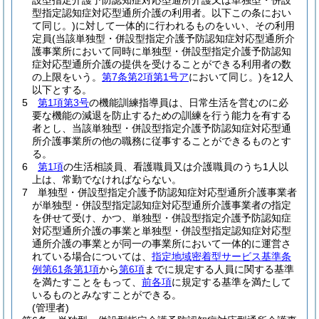
設型指定介護予防認知症対応型通所介護又は単独型・併設
型指定認知症対応型通所介護の利用者。以下この条におい
て同じ。)
に対して一体的に行われるものをいい、その利用
定員
(当該単独型・併設型指定介護予防認知症対応型通所介
護事業所において同時に単独型・併設型指定介護予防認知
症対応型通所介護の提供を受けることができる利用者の数
の上限をいう。
第7条第2項第1号ア
において同じ。)
を12人
以下とする。
5
第1項第3号
の機能訓練指導員は、日常生活を営むのに必
要な機能の減退を防止するための訓練を行う能力を有する
者とし、当該単独型・併設型指定介護予防認知症対応型通
所介護事業所の他の職務に従事することができるものとす
る。
6
第1項
の生活相談員、看護職員又は介護職員のうち1人以
上は、常勤でなければならない。
7
単独型・併設型指定介護予防認知症対応型通所介護事業者
が単独型・併設型指定認知症対応型通所介護事業者の指定
を併せて受け、かつ、単独型・併設型指定介護予防認知症
対応型通所介護の事業と単独型・併設型指定認知症対応型
通所介護の事業とが同一の事業所において一体的に運営さ
れている場合については、
指定地域密着型サービス基準条
例第61条第1項
から
第6項
までに規定する人員に関する基準
を満たすことをもって、
前各項
に規定する基準を満たして
いるものとみなすことができる。
(管理者)