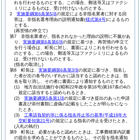
れを行わせるものとする。この場合、郵送等又はファクシ
ミリによるものは、受け付けないものとする。
2
実施要綱第6条第5項
の規定による非指名業者に対する回
答は、非指名選考理由の説明通知書
(
様式第4号
)
によるもの
とする。
(再苦情の申立て)
第7 非指名業者が、指名されなかった理由の説明に不服があ
り、
実施要綱第6条第6項
の規定に基づき、再苦情の申立て
を行う場合は、町長に対し、書面によりこれを行わせるも
のとする。この場合、郵送等又はファクシミリによるもの
は、受け付けないものとする。
(指名の取消し)
第8 町長は、
実施要綱第6条第3項
の規定に基づき、指名し
た者が次の各号のいずれかに該当すると認めたときは、指
名を取り消し、その者に書面により通知するものとする。
(1)
地方自治法施行令
(昭和22年政令第16号)
第167条の4の
規定に該当すると認められるとき。
(2)
実施要綱第5条第1項
の規定に基づき提出のあった申請
書及び添付書類に虚偽の記載をしたことが明らかになっ
たとき。
(3)
工事請負契約等に係る指名停止等の基準
(平成18年大
空町要領第21号)
の規定による指名の停止を受けたとき。
(入札の執行)
第9 町長は、必要があると認めたときは、工事費積算内訳書
の提出を求めることができるものとし、その旨を指名通知