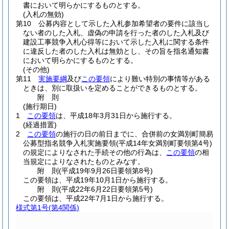
書において明らかにするものとする。
(入札の無効)
第10 公募内容として示した入札参加希望者の要件に該当し
ない者のした入札、虚偽の申請を行った者のした入札及び
建設工事競争入札心得等において示した入札に関する条件
に違反した者のした入札は無効とし、その旨を指名通知書
において明らかにするものとする。
(その他)
第11
実施要綱
及び
この要領
により難い特別の事情等がある
ときは、別に取扱いを定めることができるものとする。
附
則
(施行期日)
1
この要領
は、平成18年3月31日から施行する。
(経過措置)
2
この要領
の施行の日の前日までに、合併前の女満別町簡易
公募型指名競争入札実施要領
(平成14年女満別町要領第4号)
の規定によりなされた手続その他の行為は、
この要領
の相
当規定によりなされたものとみなす。
附
則
(平成19年9月26日
要領第8号)
この要領は、平成19年10月1日から施行する。
附
則
(平成22年6月22日
要領第5号)
この要領は、平成22年7月1日から施行する。
様式第1号
(第4関係)