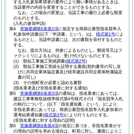
する入札参加希望者の要件により難い事情があるときは、
当該要件の内容を変更することができるものとする。
なお、この場合の変更は、当該工事の履行上必要な限度
のものとする。
(入札の参加申請)
第4
実施要綱第5条第1項
に規定する簡易公募型指名競争入
札参加申請書
(以下「申請書」という。)
は、
様式第1号
によ
るものとし、当該申請書には、次の書類を添付するものと
する。
なお、提出方法は、持参によるものとし、郵送等又はフ
ァクシミリによるものは、受け付けないものとする。
(1)
類似工事施工実績調書
(
様式第2号
)
(2)
類似工事施工実績を証明する書面
(契約書等の写し並
びに共同企業体協定書及び経常建設共同企業体附属協定
書の写し)
(3)
その他町長が必要と認める書類
(指名業者及び非指名業者に対する通知)
第5
実施要綱第6条第3項
の通知は、指名業者にあっては、
建設工事事務取扱標準様式第4号様式その1「指名競争入札
の執行について」
(以下「指名通知書」という。)
により、
非指名業者にあっては、簡易公募型指名競争入札参加者の
選考結果通知書
(
様式第3号
)
により行うものとする。
(非指名業者に対する理由の説明)
第6
実施要綱第6条第4項
の規定に基づき、非指名業者がそ
の理由の説明を求める場合は、町長に対し、書面によりこ