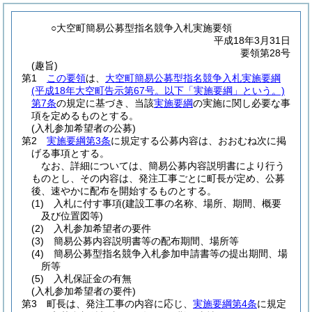
○大空町簡易公募型指名競争入札実施要領
平成18年3月31日
要領第28号
(趣旨)
第1
この要領
は、
大空町簡易公募型指名競争入札実施要綱
(平成18年大空町告示第67号。以下「実施要綱」という。)
第7条
の規定に基づき、当該
実施要綱
の実施に関し必要な事
項を定めるものとする。
(入札参加希望者の公募)
第2
実施要綱第3条
に規定する公募内容は、おおむね次に掲
げる事項とする。
なお、詳細については、簡易公募内容説明書により行う
ものとし、その内容は、発注工事ごとに町長が定め、公募
後、速やかに配布を開始するものとする。
(1)
入札に付す事項
(建設工事の名称、場所、期間、概要
及び位置図等)
(2)
入札参加希望者の要件
(3)
簡易公募内容説明書等の配布期間、場所等
(4)
簡易公募型指名競争入札参加申請書等の提出期間、場
所等
(5)
入札保証金の有無
(入札参加希望者の要件)
第3 町長は、発注工事の内容に応じ、
実施要綱第4条
に規定