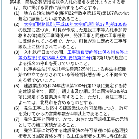
第4条
簡易公募型指名競争入札の指名を受けようとする者
は、次に掲げる要件に該当するものとする。
(1)
地方自治法施行令
(昭和22年政令第16号)
第167条の4の
規定に該当しない者であること。
(2)
大空町財務規則
(平成18年大空町規則第37号)
第105条
の規定に基づき、町長が作成した建設工事等入札参加資
格者名簿
(建設工事関係)
中、発注工事と同種の工事種別
に登録されている者で、かつ、町長が別に定める工事等
級以上に格付されていること。
(3)
入札執行日までの間、
工事請負契約等に係る指名停止
等の基準
(平成18年大空町要領第21号)
第2第1項の規定に
よる指名の停止を受けていないこと。
(4)
民事再生法
(平成11年法律第225号)
による再生手続開
始の申立てがなされている等経営状態が著しく不健全で
ある者でないこと。
(5)
建設業法
(昭和24年法律第100号)
第17条に規定する特
定建設業者で、原則、網走市及び網走郡に同法第3条第1
項に規定する営業所を有すること。
ただし、発注工事に
よっては、北見市を含めるものとする。
(6)
発注工事に対応する建設業法の許可業種につき、許可
を受けてからの営業年数が4年以上であること。
(7)
発注工事と同種で、かつ、おおむね同規模工事の元請
としての施工実績があること。
(8)
発注工事に対応する建設業法の許可業種に係る監理技
術者又は国家資格を有する主任技術者を工事に専任配置