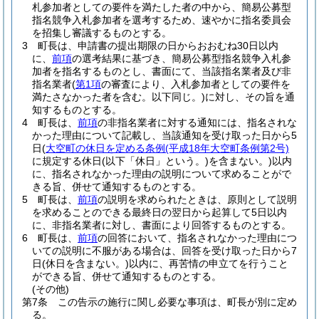
札参加者としての要件を満たした者の中から、簡易公募型
指名競争入札参加者を選考するため、速やかに指名委員会
を招集し審議するものとする。
3
町長は、申請書の提出期限の日からおおむね30日以内
に、
前項
の選考結果に基づき、簡易公募型指名競争入札参
加者を指名するものとし、書面にて、当該指名業者及び非
指名業者
(
第1項
の審査により、入札参加者としての要件を
満たさなかった者を含む。以下同じ。)
に対し、その旨を通
知するものとする。
4
町長は、
前項
の非指名業者に対する通知には、指名されな
かった理由について記載し、当該通知を受け取った日から5
日
(
大空町の休日を定める条例
(平成18年大空町条例第2号)
に規定する休日
(以下「休日」という。)
を含まない。)
以内
に、指名されなかった理由の説明について求めることがで
きる旨、併せて通知するものとする。
5
町長は、
前項
の説明を求められたときは、原則として説明
を求めることのできる最終日の翌日から起算して5日以内
に、非指名業者に対し、書面により回答するものとする。
6
町長は、
前項
の回答において、指名されなかった理由につ
いての説明に不服がある場合は、回答を受け取った日から7
日
(休日を含まない。)
以内に、再苦情の申立てを行うこと
ができる旨、併せて通知するものとする。
(その他)
第7条
この告示の施行に関し必要な事項は、町長が別に定め
る。