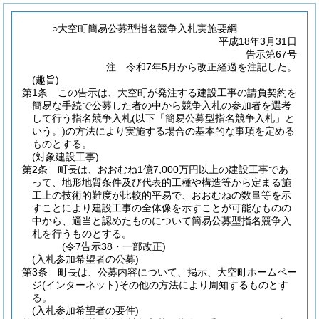
○大空町簡易公募型指名競争入札実施要綱
平成18年3月31日
告示第67号
注 令和7年5月から改正経過を注記した。
(趣旨)
第1条
この告示は、大空町が発注する建設工事の請負契約を
簡易な手続で公募した者の中から競争入札の参加者を選考
して行う指名競争入札
(以下「簡易公募型指名競争入札」と
いう。)
の方法により実施する場合の基本的な事項を定める
ものとする。
(対象建設工事)
第2条
町長は、おおむね1億7,000万円以上の建設工事であ
って、地形地質条件及び代表的工種や構造等から定まる施
工上の技術的難度が比較的平易で、おおむねの数量等を示
すことにより建設工事の全体像を示すことが可能なものの
中から、適当と認めたものについて簡易公募型指名競争入
札を行うものとする。
(令7告示38・一部改正)
(入札参加希望者の公募)
第3条
町長は、公募内容について、掲示、大空町ホームペー
ジ
(インターネット)
その他の方法により周知するものとす
る。
(入札参加希望者の要件)