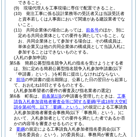
できること。
(9)
現場代理人を工事現場に専任で配置できること。
(10)
発注工事に係る設計業務等の受託者又は当該受託者
と資本若しくは人事面において関連がある建設業者でな
いこと。
(11)
共同企業体の場合にあっては、
前各号
のほか、別に
定める共同企業体としての要件を満たしていること。
な
お、共同企業体として参加する場合は、その構成員は、
単体企業又は他の共同企業体の構成員として当該入札に
参加することはできないものとする。
(入札の参加申請)
第5条
簡易公募型指名競争入札の指名を受けようとする者
は、別に定める簡易公募型指名競争入札参加申請書
(以下
「申請書」という。)
を町長に提出しなければならない。
2
前項
の申請書の提出期限は、公募した日の翌日から起算し
て、おおむね10日とするものとする。
(入札参加希望者の要件の審査及び指名業者の選定)
第6条
町長は、
前条第1項
の申請書を受理したときは、
工事
請負入札参加資格者審査会等に関する要綱
(平成18年大空町
訓令第40号。以下「要綱」という。)
の規定による工事請負
入札参加資格者審査会事務局
(以下「事務局」という。)
に
おいて、入札参加者としての要件を満たした者であるか否
かの内容等を審査させるものとする。
2
要綱
の規定による工事請負入札参加者指名委員会
(以下
「指名委員会」という。)
の委員長は、事務局が審査した入