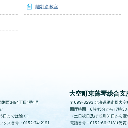
離乳食教室
大空町東藻琴総合支
別西3条4丁目1番1号
〒099-3293
北海道網走郡大空町
で
開庁時間：8時45分から17時3
月5日までは除く）
（土日祝日及び12月31日から翌
クス番号：0152-74-2191
電話番号：0152-66-2131(代表