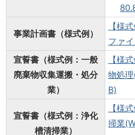
80.
【様式
事業計画書（様式例）
ファイル
宣誓書（様式例：一般
【様式
廃棄物収集運搬・処分
物処理(
業）
B)
【様式
宣誓書（様式例：浄化
掃業(W
槽清掃業）