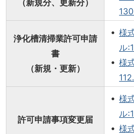
（新規分、更新分）
130
様式
浄化槽清掃業許可申請
ル:1
書
様式
（新規・更新）
112
様式
ル:1
許可申請事項変更届
様式