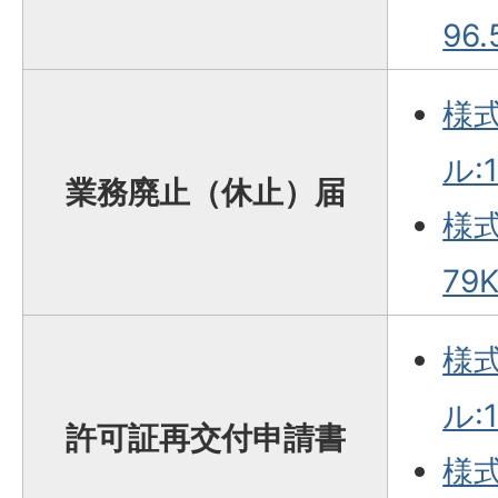
96.
様式
ル:1
業務廃止（休止）届
様式
79K
様式
ル:1
許可証再交付申請書
様式