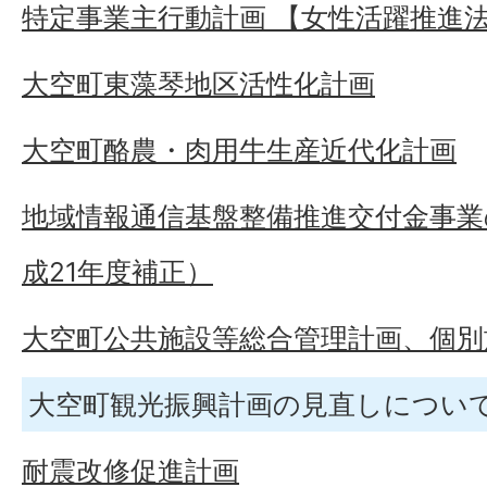
特定事業主行動計画 【女性活躍推進
大空町東藻琴地区活性化計画
大空町酪農・肉用牛生産近代化計画
地域情報通信基盤整備推進交付金事
成21年度補正）
大空町公共施設等総合管理計画、個別
大空町観光振興計画の見直しについ
耐震改修促進計画