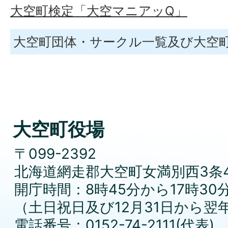
大空町検定「大空マニアッQ」
大空町団体・サークル一覧及び大空
大空町役場
〒099-2392
北海道網走郡大空町女満別西3条4
開庁時間：8時45分から17時30
（土日祝日及び12月31日から翌
電話番号：0152-74-2111(代表)