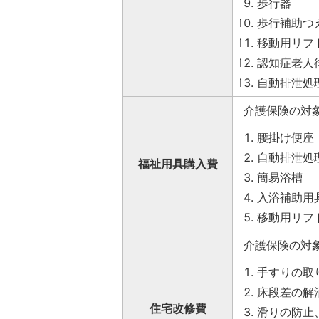
歩行器
歩行補助つ
移動用リフ
認知症老人
自動排泄処
介護保険の対
腰掛け便座
自動排泄処
福祉用具購入費
簡易浴槽
入浴補助用
移動用リフ
介護保険の対
手すりの取
床段差の解
住宅改修費
滑りの防止