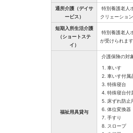
通所介護（デイサ
特別養護老人
ービス）
クリェーショ
短期入所生活介護
特別養護老人
（ショートステ
が受けられま
イ）
介護保険の対
車いす
車いす付属
特殊寝台
特殊寝台付
床ずれ防止
体位変換器
福祉用具貸与
手すり
スロープ