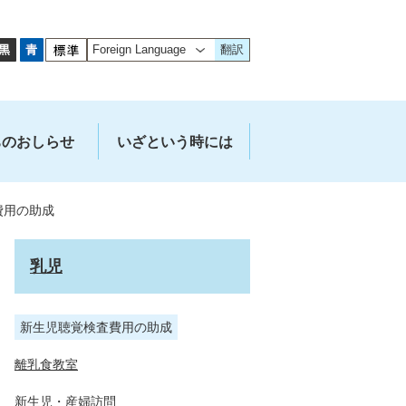
翻訳
ちのおしらせ
いざという時には
費用の助成
乳児
新生児聴覚検査費用の助成
離乳食教室
新生児・産婦訪問