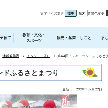
文字サイズ変更
背景色変更
教育・文化・
子育て
観光・産業・しごと
ま
スポーツ
地域振興課
イベント・催し
第44回ノンキーランドふるさと
ンドふるさとまつり
更新日：2026年07月22日