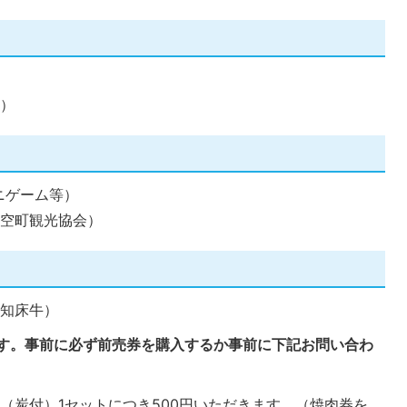
員）
ニゲーム等）
大空町観光協会）
、知床牛）
です。事前に必ず前売券を購入するか事前に下記お問い合わ
（炭付）1セットにつき500円いただきます。（焼肉券を