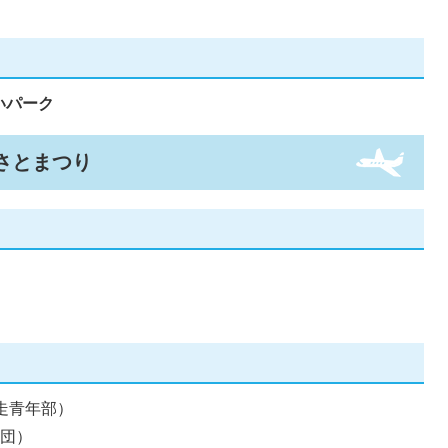
いパーク
さとまつり
走青年部）
仕団）