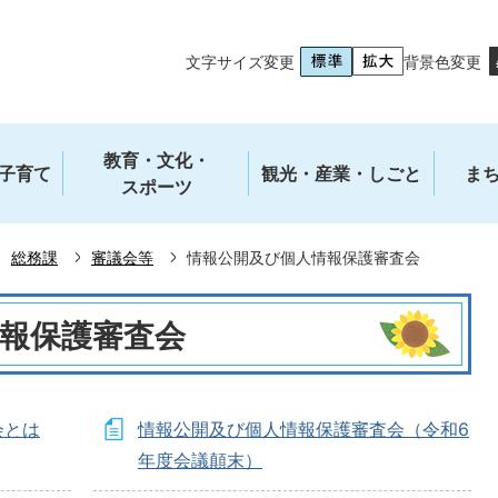
文字サイズ変更
背景色変更
教育・文化・
子育て
観光・産業・しごと
ま
スポーツ
総務課
審議会等
情報公開及び個人情報保護審査会
報保護審査会
会とは
情報公開及び個人情報保護審査会（令和6
年度会議顛末）