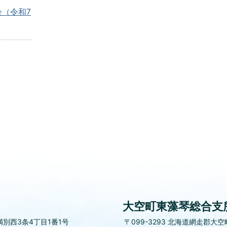
（令和7
大空町東藻琴総合支
別西3条4丁目1番1号
〒099-3293
北海道網走郡大空町