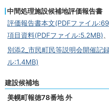
中間処理施設候補地評価報告書
評価報告書本文(PDFファイル:698.
項目資料(PDFファイル:5.2MB)
別添2_市民町民等説明会開催記録
ル:1.4MB)
建設候補地
美幌町報徳78番地 外