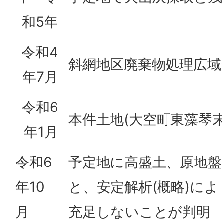
和5年
令和4
斜網地区廃棄物処理広域
年7月
令和6
本件土地(大空町東藻琴
年1月
令和6
予定地に高盛土、原地
年10
と、安定解析(概略)に
月
充足しないことが判明