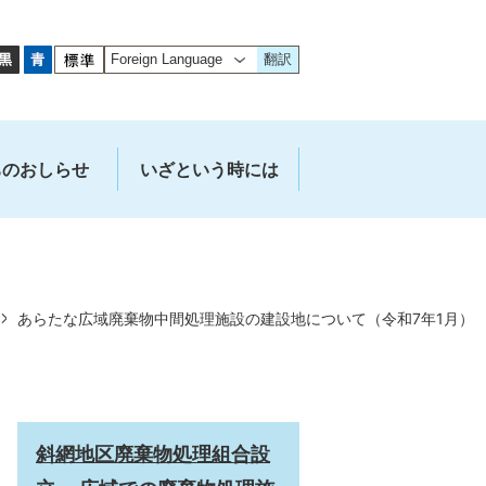
翻訳
ちのおしらせ
いざという時には
あらたな広域廃棄物中間処理施設の建設地について（令和7年1月）
斜網地区廃棄物処理組合設