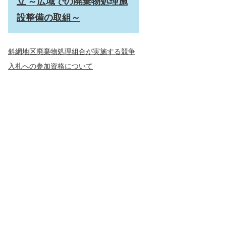
立 ～広域での廃棄物処理施
設整備の取組～
斜網地区廃棄物処理組合が実施する競争
入札への参加資格について