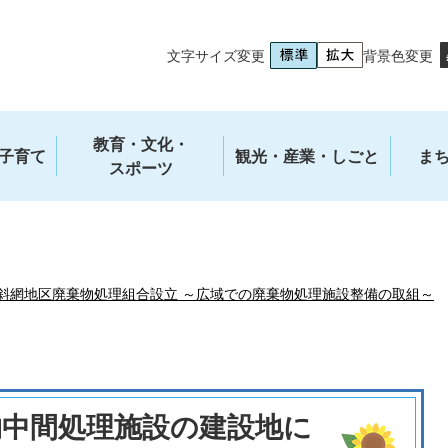
文字サイズ変更
背景色変更
教育・文化・
子育て
観光・産業・しごと
ま
スポーツ
斜網地区廃棄物処理組合設立 ～広域での廃棄物処理施設整備の取組～
物中間処理施設の建設地に