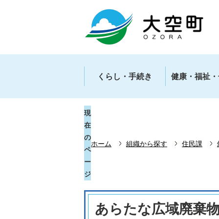
くらし・手続き
健康・福祉・
現
在
の
ホーム
組織から探す
住民課
ペ
ー
ジ
あらたな広域廃棄