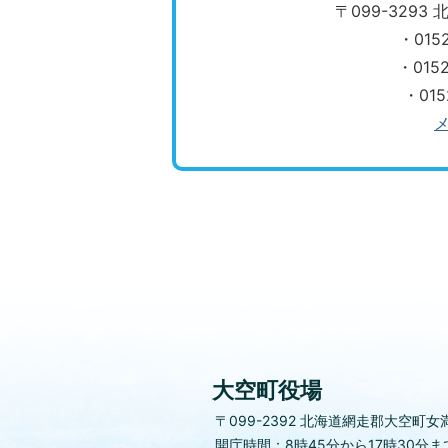
〒099-329
・015
​​​​​
・01
大空町役場
〒099-2392
北海道網走郡大空町女満
開庁時間：8時45分から17時30分ま