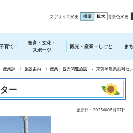
文字サイズ変更
背景色変更
教育・文化・
子育て
観光・産業・しごと
ま
スポーツ
産業課
施設案内
産業・観光関連施設
東藻琴農業振興セ
ンター
更新日：2025年08月07日