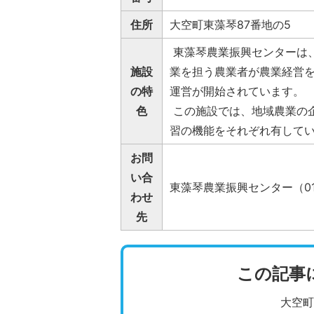
住所
大空町東藻琴87番地の5
東藻琴農業振興センターは
施設
業を担う農業者が農業経営を
の特
運営が開始されています。
色
この施設では、地域農業の
習の機能をそれぞれ有して
お問
い合
東藻琴農業振興センター（0152
わせ
先
この記事
大空町