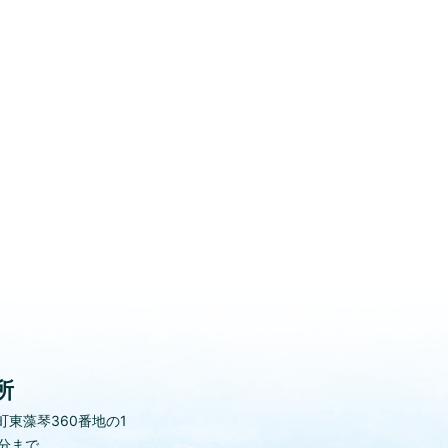
所
東藻琴360番地の1
0分まで