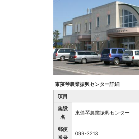
東藻琴農業振興センター詳細
項目
施設
東藻琴農業振興センター
名
郵便
099-3213
番号