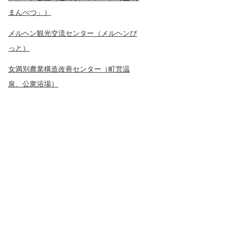
まんべつ」）
メルヘン観光交流センター（メルヘンぴ
っと）
女満別農業構造改善センター（町営温
泉、公衆浴場）