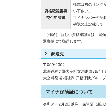
様式は右のリンク
資格確認書再
い下さい。
交付申請書
マイナンバーの記
確認の上記載して
（補足） 新しい資格確認書は、書
通郵便にて郵送します。
2．郵送先
〒099-2392
北海道網走郡大空町女満別西3条4丁目
大空町役場 福祉課 戸籍保険グループ
マイナ保険証について
令和6年12月2日以降、保険証は新