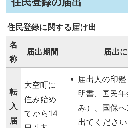
住民登録の届出
住民登録に関する届け出
名
届出期間
届出に
称
届出人の印鑑
大空町に
転
明書、国民年
住み始め
入
み）、国保へ
てから14
届
出てください
日以内