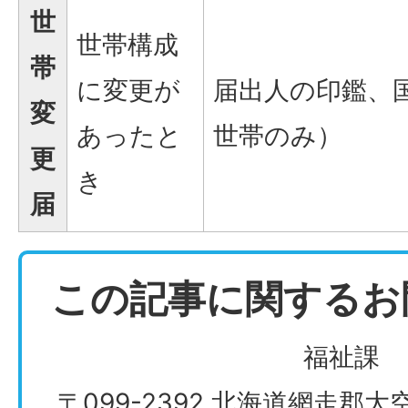
世
世帯構成
帯
に変更が
届出人の印鑑、
変
あったと
世帯のみ）
更
き
届
この記事に関するお
福祉課
〒099-2392 北海道網走郡