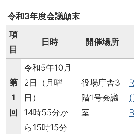
令和3年度会議顛末
項
日時
開催場所
目
令和5年10月
第
2日（月曜
役場庁舎3
1
日）
階1号会議
回
14時55分か
室
B
ら15時15分