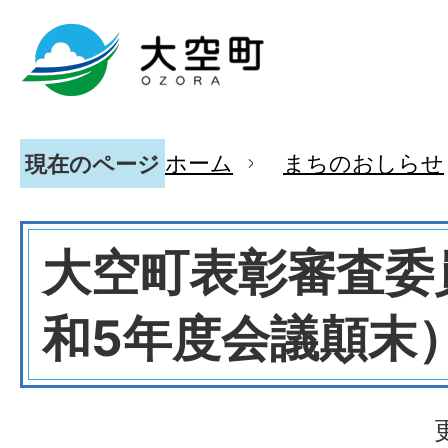
ホーム
まちのおしらせ
現在のページ
大空町表彰審査委
和5年度会議顛末