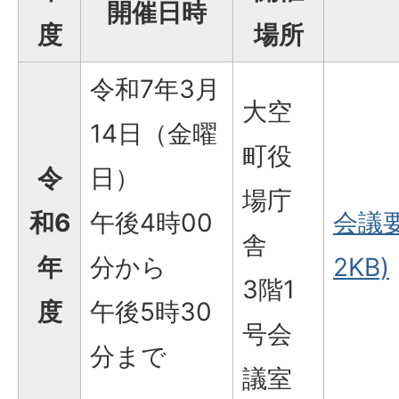
開催日時
度
場所
令和7年3月
大空
14日（金曜
町役
令
日）
場庁
和6
午後4時00
会議要
舎
年
分から
2KB)
3階1
度
午後5時30
号会
分まで
議室