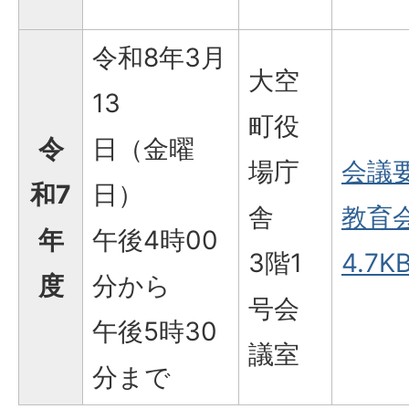
令和8年3月
大空
13
町役
令
日（金曜
場庁
会議
和7
日）
舎
教育会
年
午後4時00
3階1
4.7KB
度
分から
号会
午後5時30
議室
分まで