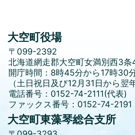
大空町役場
〒099-2392
北海道網走郡大空町女満別西3条4
開庁時間：8時45分から17時30
（土日祝日及び12月31日から翌
電話番号：0152-74-2111(代表)
ファックス番号：0152-74-2191
大空町東藻琴総合支所
〒099-3293