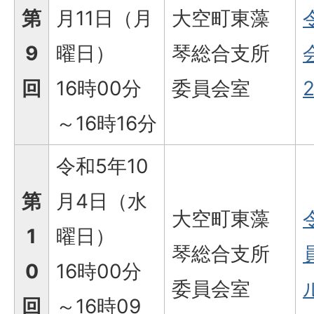
第
月11日（月
大空町東藻
9
曜日）
琴総合支所
回
16時00分
委員会室
2
～16時16分
令和5年10
第
月4日（水
大空町東藻
1
曜日）
琴総合支所
0
16時00分
委員会室
ル
回
～16時09