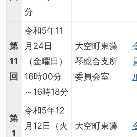
分
令和5年11
第
月24日
大空町東藻
11
（金曜日）
琴総合支所
回
16時00分
委員会室
ル
～16時18分
令和5年12
第
月12日（火
大空町東藻
1