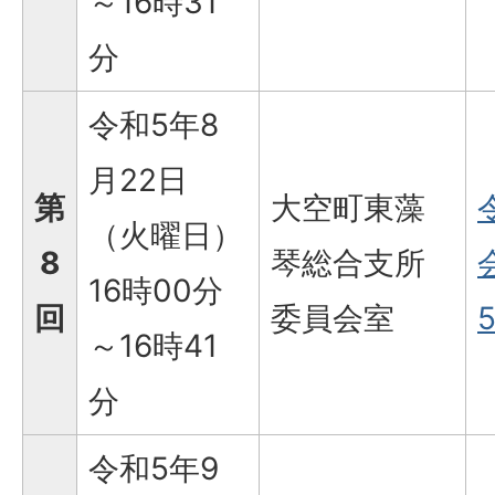
～16時31
分
令和5年8
月22日
第
大空町東藻
（火曜日）
8
琴総合支所
16時00分
回
委員会室
5
～16時41
分
令和5年9