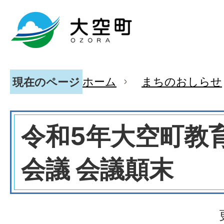
ホーム
まちのおしらせ
現在のページ
令和5年大空町教
会議 会議顛末