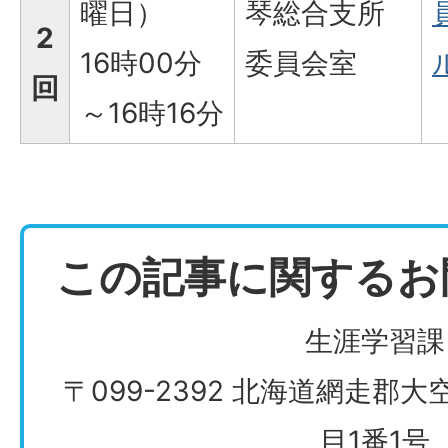
曜日）
琴総合支所
2
16時00分
委員会室
回
～16時16分
この記事に関するお
生涯学習課
〒099-2392 北海道網走郡
目1番1号