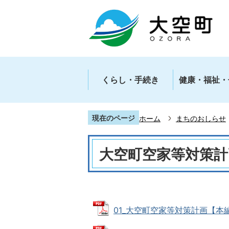
くらし・手続き
健康・福祉・
現在のページ
ホーム
まちのおしらせ
大空町空家等対策計
01_大空町空家等対策計画【本編】R2