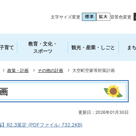
文字サイズ変更
背景色変更
教育・文化・
子育て
観光・産業・しごと
ま
スポーツ
政策・計画
その他の計画
大空町空家等対策計画
画
更新日：2026年01月30日
.3策定 (PDFファイル: 732.2KB)