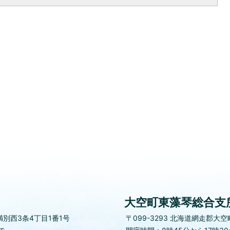
大空町東藻琴総合支
別西3条4丁目1番1号
〒099-3293
北海道網走郡大空町