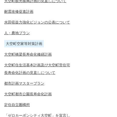
大空町観光振興計画の見直しについて
耐震改修促進計画
水田収益力強化ビジョンの公表について
人・農地プラン
大空町空家等対策計画
大空町橋梁長寿命化修繕計画
大空町住生活基本計画及び大空町営住宅
長寿命化計画の見直しについて
都市計画マスタープラン
大空町都市公園長寿命化計画
定住自立圏構想
「ゼロカーボンシティ大空町」を宣言し