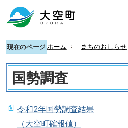
ホーム
まちのおしらせ
現在のページ
国勢調査
令和2年国勢調査結果
（大空町確報値）