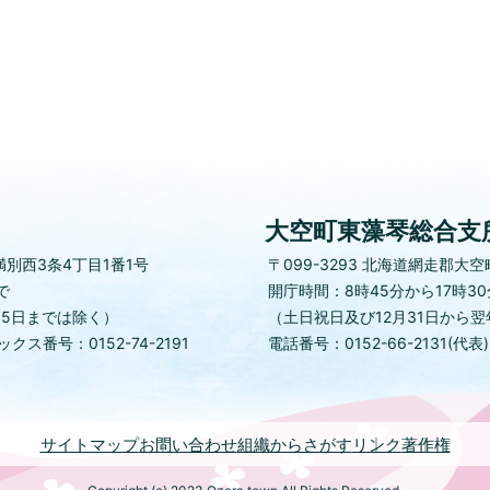
大空町東藻琴総合支
別西3条4丁目1番1号
〒099-3293
北海道網走郡大空町
で
開庁時間：8時45分から17時3
月5日までは除く）
（土日祝日及び12月31日から翌
クス番号：0152-74-2191
電話番号：0152-66-2131(代表
サイトマップ
お問い合わせ
組織からさがす
リンク
著作権