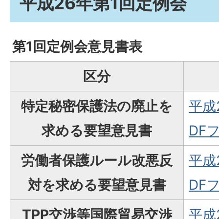
平成26年第1回定例会
第1回定例会意見書表
区分
特定秘密保護法の廃止を
平成
求める要望意見書
DFフ
労働者保護ルール改悪反
平成
対を求める要望意見書
DFフ
TPP交渉等国際貿易交渉
平成