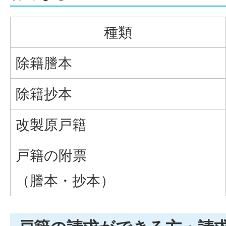
種類
除籍謄本
除籍抄本
改製原戸籍
戸籍の附票
（謄本・抄本）