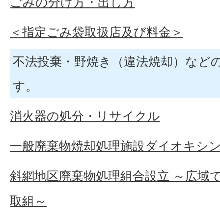
ごみの分け方・出し方
＜指定ごみ袋取扱店及び料金＞
不法投棄・野焼き（違法焼却）など
す。
消火器の処分・リサイクル
一般廃棄物焼却処理施設ダイオキシ
斜網地区廃棄物処理組合設立 ～広域
取組～