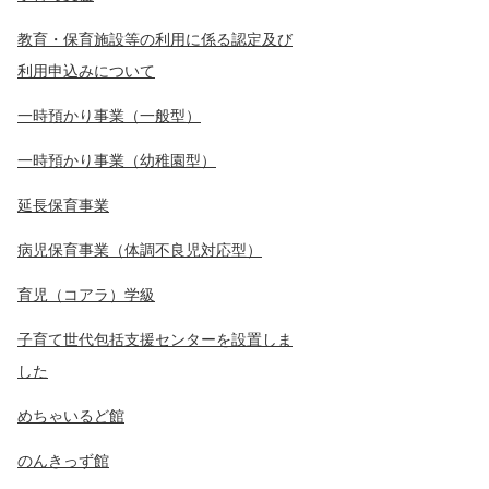
教育・保育施設等の利用に係る認定及び
利用申込みについて
一時預かり事業（一般型）
一時預かり事業（幼稚園型）
延長保育事業
病児保育事業（体調不良児対応型）
育児（コアラ）学級
子育て世代包括支援センターを設置しま
した
めちゃいるど館
のんきっず館