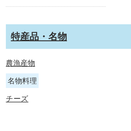
特産品・名物
農漁産物
名物料理
チーズ