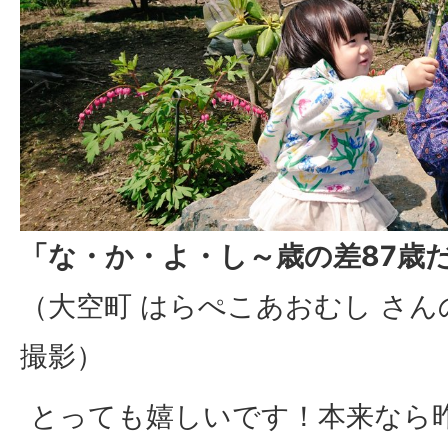
「な・か・よ・し～歳の差87歳
（大空町 はらぺこあおむし さん
撮影）
とっても嬉しいです！本来なら