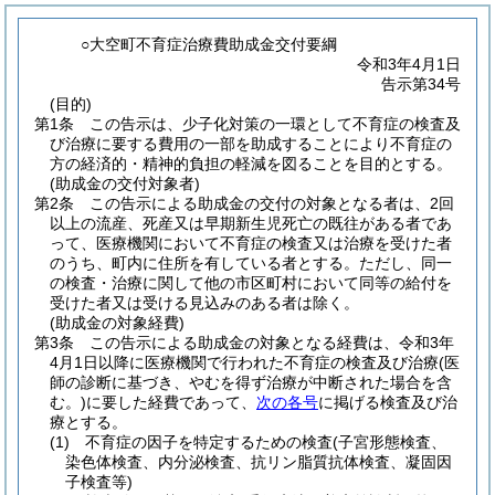
○大空町不育症治療費助成金交付要綱
令和3年4月1日
告示第34号
(目的)
第1条
この告示は、少子化対策の一環として不育症の検査及
び治療に要する費用の一部を助成することにより不育症の
方の経済的・精神的負担の軽減を図ることを目的とする。
(助成金の交付対象者)
第2条
この告示による助成金の交付の対象となる者は、2回
以上の流産、死産又は早期新生児死亡の既往がある者であ
って、医療機関において不育症の検査又は治療を受けた者
のうち、町内に住所を有している者とする。
ただし、同一
の検査・治療に関して他の市区町村において同等の給付を
受けた者又は受ける見込みのある者は除く。
(助成金の対象経費)
第3条
この告示による助成金の対象となる経費は、令和3年
4月1日以降に医療機関で行われた不育症の検査及び治療
(医
師の診断に基づき、やむを得ず治療が中断された場合を含
む。)
に要した経費であって、
次の各号
に掲げる検査及び治
療とする。
(1)
不育症の因子を特定するための検査
(子宮形態検査、
染色体検査、内分泌検査、抗リン脂質抗体検査、凝固因
子検査等)