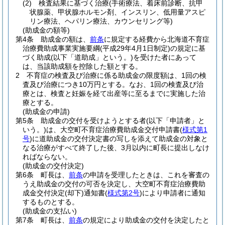
(2)
検査結果に基づく治療
(手術療法、着床前診断、抗甲
状腺薬、甲状腺ホルモン剤、インスリン、低用量アスピ
リン療法、ヘパリン療法、カウンセリング等)
(助成金の額等)
第4条
助成金の額は、
前条
に規定する経費から北海道不育症
治療費助成事業実施要綱
(平成29年4月1日制定)
の規定に基
づく助成
(以下「道助成」という。)
を受けた者にあって
は、当該助成額を控除した額とする。
2
不育症の検査及び治療に係る助成金の限度額は、1回の検
査及び治療につき10万円とする。
なお、1回の検査及び治
療とは、検査と妊娠を経て出産等に至るまでに実施した治
療とする。
(助成金の申請)
第5条
助成金の交付を受けようとする者
(以下「申請者」と
いう。)
は、大空町不育症治療費助成金交付申請書
(
様式第1
号
)
に道助成金の交付決定書の写しを添えて助成金の対象と
なる治療がすべて終了した後、3月以内に町長に提出しなけ
ればならない。
(助成金の交付決定)
第6条
町長は、
前条
の申請を受理したときは、これを審査の
うえ助成金の交付の可否を決定し、大空町不育症治療費助
成金交付決定
(却下)
通知書
(
様式第2号
)
により申請者に通知
するものとする。
(助成金の支払い)
第7条
町長は、
前条
の規定により助成金の交付を決定したと