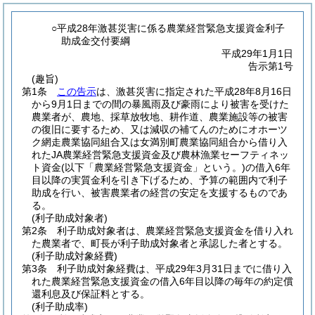
○平成28年激甚災害に係る農業経営緊急支援資金利子
助成金交付要綱
平成29年1月1日
告示第1号
(趣旨)
第1条
この告示
は、激甚災害に指定された平成28年8月16日
から9月1日までの間の暴風雨及び豪雨により被害を受けた
農業者が、農地、採草放牧地、耕作道、農業施設等の被害
の復旧に要するため、又は減収の補てんのためにオホーツ
ク網走農業協同組合又は女満別町農業協同組合から借り入
れたJA農業経営緊急支援資金及び農林漁業セーフティネッ
ト資金
(以下「農業経営緊急支援資金」という。)
の借入6年
目以降の実質金利を引き下げるため、予算の範囲内で利子
助成を行い、被害農業者の経営の安定を支援するものであ
る。
(利子助成対象者)
第2条
利子助成対象者は、農業経営緊急支援資金を借り入れ
た農業者で、町長が利子助成対象者と承認した者とする。
(利子助成対象経費)
第3条
利子助成対象経費は、平成29年3月31日までに借り入
れた農業経営緊急支援資金の借入6年目以降の毎年の約定償
還利息及び保証料とする。
(利子助成率)