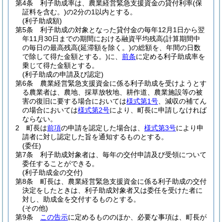
第4条
利子助成率は、農業経営緊急支援資金の貸付利率
(保
証料を含む。)
の2分の1以内とする。
(利子助成額)
第5条
利子助成の対象となった貸付金の毎年12月1日から翌
年11月30日までの期間における融資平均残高
(計算期間中
の毎日の最高残高
(延滞額を除く。)
の総額を、年間の日数
で除して得た金額とする。)
に、
前条
に定める利子助成率を
乗じて得た金額とする。
(利子助成の申請及び認定)
第6条
農業経営緊急支援資金に係る利子助成を受けようとす
る農業者は、農地、採草放牧地、耕作道、農業施設等の被
害の復旧に要する場合においては
様式第1号
、減収の補てん
の場合においては
様式第2号
により、町長に申請しなければ
ならない。
2
町長は
前項
の申請を認定した場合は、
様式第3号
により申
請者に対し認定した旨を通知するものとする。
(委任)
第7条
利子助成対象者は、毎年の交付申請及び受領について
委任することができる。
(利子助成金の交付)
第8条
町長は、農業経営緊急支援資金に係る利子助成の交付
決定をしたときは、利子助成対象者又は委任を受けた者に
対し、助成金を交付するものとする。
(その他)
第9条
この告示
に定めるもののほか、必要な事項は、町長が