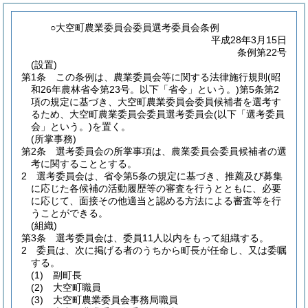
○大空町農業委員会委員選考委員会条例
平成28年3月15日
条例第22号
(設置)
第1条
この条例は、農業委員会等に関する法律施行規則
(昭
和26年農林省令第23号。以下「省令」という。)
第5条第2
項の規定に基づき、大空町農業委員会委員候補者を選考す
るため、大空町農業委員会委員選考委員会
(以下「選考委員
会」という。)
を置く。
(所掌事務)
第2条
選考委員会の所掌事項は、農業委員会委員候補者の選
考に関することとする。
2
選考委員会は、省令第5条の規定に基づき、推薦及び募集
に応じた各候補の活動履歴等の審査を行うとともに、必要
に応じて、面接その他適当と認める方法による審査等を行
うことができる。
(組織)
第3条
選考委員会は、委員11人以内をもって組織する。
2
委員は、次に掲げる者のうちから町長が任命し、又は委嘱
する。
(1)
副町長
(2)
大空町職員
(3)
大空町農業委員会事務局職員