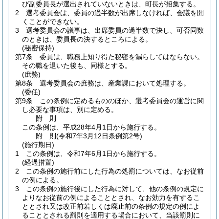
び副委員長が選出されていないときは、町長が招集する。
2
選考委員会は、委員の過半数が出席しなければ、会議を開
くことができない。
3
選考委員会の議事は、出席委員の過半数で決し、可否同数
のときは、委員長の決するところによる。
(秘密保持)
第7条
委員は、職務上知り得た秘密を漏らしてはならない。
その職を退いた後も、同様とする。
(庶務)
第8条
選考委員会の庶務は、産業課において処理する。
(委任)
第9条
この条例に定めるもののほか、選考委員会の運営に関
し必要な事項は、別に定める。
附
則
この条例は、平成28年4月1日から施行する。
附
則
(令和7年3月12日
条例第2号)
(施行期日)
1
この条例は、令和7年6月1日から施行する。
(経過措置)
2
この条例の施行前にした行為の処罰については、なお従前
の例による。
3
この条例の施行後にした行為に対して、他の条例の規定に
よりなお従前の例によることとされ、なお効力を有するこ
ととされ又は改正前若しくは廃止前の条例の規定の例によ
ることとされる罰則を適用する場合において、当該罰則に