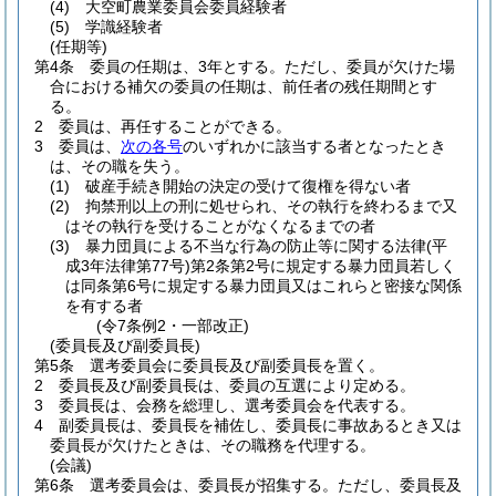
(4)
大空町農業委員会委員経験者
(5)
学識経験者
(任期等)
第4条
委員の任期は、3年とする。
ただし、委員が欠けた場
合における補欠の委員の任期は、前任者の残任期間とす
る。
2
委員は、再任することができる。
3
委員は、
次の各号
のいずれかに該当する者となったとき
は、その職を失う。
(1)
破産手続き開始の決定の受けて復権を得ない者
(2)
拘禁刑以上の刑に処せられ、その執行を終わるまで又
はその執行を受けることがなくなるまでの者
(3)
暴力団員による不当な行為の防止等に関する法律
(平
成3年法律第77号)
第2条第2号に規定する暴力団員若しく
は同条第6号に規定する暴力団員又はこれらと密接な関係
を有する者
(令7条例2・一部改正)
(委員長及び副委員長)
第5条
選考委員会に委員長及び副委員長を置く。
2
委員長及び副委員長は、委員の互選により定める。
3
委員長は、会務を総理し、選考委員会を代表する。
4
副委員長は、委員長を補佐し、委員長に事故あるとき又は
委員長が欠けたときは、その職務を代理する。
(会議)
第6条
選考委員会は、委員長が招集する。
ただし、委員長及